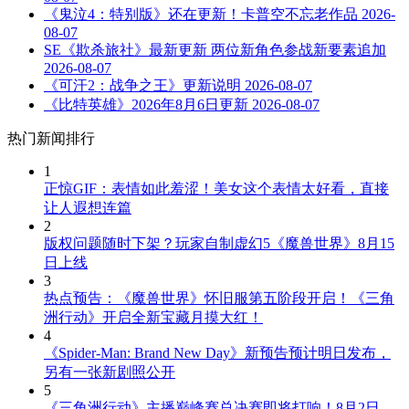
《鬼泣4：特别版》还在更新！卡普空不忘老作品
2026-
08-07
SE《欺杀旅社》最新更新 两位新角色参战新要素追加
2026-08-07
《可汗2：战争之王》更新说明
2026-08-07
《比特英雄》2026年8月6日更新
2026-08-07
热门新闻排行
1
正惊GIF：表情如此羞涩！美女这个表情太好看，直接
让人遐想连篇
2
版权问题随时下架？玩家自制虚幻5《魔兽世界》8月15
日上线
3
热点预告：《魔兽世界》怀旧服第五阶段开启！《三角
洲行动》开启全新宝藏月摸大红！
4
《Spider-Man: Brand New Day》新预告预计明日发布，
另有一张新剧照公开
5
《三角洲行动》主播巅峰赛总决赛即将打响！8月2日，