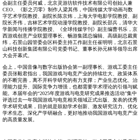
会副主任委员何威，北京灵游坊软件技术有限公司创始人兼
CEO、《影之刃零》制作人梁其伟，中国传媒大学动画与数
字艺术学院教授、副院长陈京炜，上海大学电影学院教授、副
院长齐伟，吉林艺术学院动漫学院教授、副院长邵兵，清华大
学新闻与传播学院教授、《全球传媒学刊》副主编曹书乐，京
西游戏创意产业联盟理事长、畅游集团总编辑、高级副总裁黄
纬，石景山园管委会区科委主持工作副主任崔明明，北京石景
山科技创新集团有限公司党委书记、董事长孙元林等领导出席
大会开幕式。
会上，中国音像与数字出版协会第一副理事长、游戏工委主任
委员张毅君指出，我国游戏与电竞产业的持续壮大、政策体系
的不断完善，离不开科学研究的有力支撑；产业生态优化、治
理能力提升、国际竞争力增强，也都需要学术理论的引领与赋
能。本届年会的“2025年度游戏与电竞研究成果推选活动”集中
评选过去一年我国游戏与电竞相关领域正式出版、发表的优秀
学术研究成果，目的就是鼓励学术创新、激发研究活力、优化
学术生态、深化产学研融合，更好地推动我国游戏与电竞产业
的高质量发展。