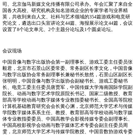
司、北京伽马新媒文化传播有限公司承办。年会汇聚了来自全
国各大高校、研究机构及知名游戏企业的专家学者与业界精
英，共收到来自人文、社科与艺术领域的354篇游戏和电竞研
究论文，遴选出口头宣讲论文44篇、海报展示论文44篇，会议
设置了8个论文单元、2个主题分论坛及1个圆桌论坛。
会议现场
中国音像与数字出版协会第一副理事长、游戏工委主任委员张
毅君，北京市石景山区委常委、常务副区长李文化，中国音像
与数字出版协会常务副理事长兼秘书长敖然，石景山区副区长
张明明，中国音像与数字出版协会副秘书长、游戏工委秘书
长、电竞工委主任委员唐贾军，中国传媒大学海南国际学院副
院长、动画与数字艺术学院原院长书记、国家二级教授、教育
部高等学校动画与数字媒体专业教指委秘书长、全国高等院校
计算机基础教育研究会会长黄心渊，北京师范大学艺术与传媒
学院数字媒体系系主任、教授、教育部高等学校动画与数字媒
体专业教指委委员、中国高教学会影视传媒专委会副理事长、
中国高校影视学会动画与数字媒体艺术专委会副主任委员周
雯，北京师范大学艺术与传媒学院教授、中国音数协游戏专委