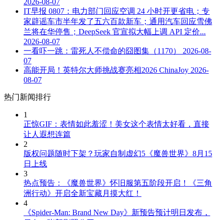
2026-08-07
IT早报 0807：电力部门回应空调 24 小时开更省电；专
家辟谣车市半年发了五六百款新车；通用汽车回应雪佛
兰将在华停售；DeepSeek 官宣拟大幅上调 API 定价...
2026-08-07
一看吓一跳：雷死人不偿命的囧图集（1170）
2026-08-
07
高能开局！英特尔大师挑战赛亮相2026 ChinaJoy
2026-
08-07
热门新闻排行
1
正惊GIF：表情如此羞涩！美女这个表情太好看，直接
让人遐想连篇
2
版权问题随时下架？玩家自制虚幻5《魔兽世界》8月15
日上线
3
热点预告：《魔兽世界》怀旧服第五阶段开启！《三角
洲行动》开启全新宝藏月摸大红！
4
《Spider-Man: Brand New Day》新预告预计明日发布，