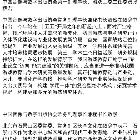
中国音像与数字出版协会第一副理事长、游戏工委主任委员张
毅君
中国音像与数字出版协会常务副理事长兼秘书长敖然在致辞中
指出，今年站在“十五五”开局之年的新起点上，面对产业格
局、技术环境和人才需求的新变化，我国游戏与电竞研究正迈
入体系化建设与专业化发展的新阶段：首先，国家战略定位持
续提升，产业发展迈入更高层级；其次，学科体系加快完善，
人才培养格局逐步拓展；第三，学术生态日益活跃，研究规模
持续扩大。在这样的发展背景下，我国游戏教育正处于由“专
业设立”迈向“能力建设”的关键阶段，应当更进一步推动我国
游戏教育与学术研究高质量发展，真正打通教育链与产业链。
为此，要强化产学衔接，推动学术研究向产业实际纵深延伸；
突出实践导向，构建“学用一体”的复合型培养模式；拓宽学术
视野，构建更加多元的游戏研究体系。
中国音像与数字出版协会常务副理事长兼秘书长敖然
北京市石景山区委常委、常务副区长李文化在致辞中表示，石
景山区作为北京中心城区和首都现代工业发源地，产业结构持
续优化，转型发展成效明显。作为首都西部数字文化产业高