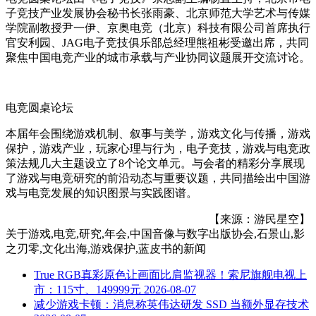
子竞技产业发展协会秘书长张雨豪、北京师范大学艺术与传媒
学院副教授尹一伊、京奥电竞（北京）科技有限公司首席执行
官安利园、JAG电子竞技俱乐部总经理熊祖彬受邀出席，共同
聚焦中国电竞产业的城市承载与产业协同议题展开交流讨论。
电竞圆桌论坛
本届年会围绕游戏机制、叙事与美学，游戏文化与传播，游戏
保护，游戏产业，玩家心理与行为，电子竞技，游戏与电竞政
策法规几大主题设立了8个论文单元。与会者的精彩分享展现
了游戏与电竞研究的前沿动态与重要议题，共同描绘出中国游
戏与电竞发展的知识图景与实践图谱。
【来源：游民星空】
关于
游戏,电竞,研究,年会,中国音像与数字出版协会,石景山,影
之刃零,文化出海,游戏保护,蓝皮书
的新闻
True RGB真彩原色让画面比肩监视器！索尼旗舰电视上
市：115寸、149999元
2026-08-07
减少游戏卡顿：消息称英伟达研发 SSD 当额外显存技术