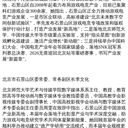
地，石景山区自2008年起着力布局游戏电竞产业，目前已集聚
科幻游戏企业300余家。她指出，石景山区正全力推动游戏电
竞产业发展，一是市区企联动，高标准建设“北京未来数字空
间创新试验区”，率先发布石景山区游戏电竞专项政策和版权
保护行动计划，打造产业发展“新高地”；二是落地北京师范大
学、中国传媒大学等市级重点实验室，支持“指尖星图”创新游
戏孵化器建设，激活产业增长“新动能”；三是持续举办中国科
幻大会、中国电竞产业年会等国家级盛会，落地SNK冠军系
列赛总决赛、2026无畏巡回北京站等重磅赛事，书写产业发
展“新篇章”。
北京市石景山区委常委、常务副区长李文化
北京师范大学艺术与传媒学院数字媒体系系主任、教授，教育
部高等学校动画与数字媒体专业教指委委员，中国高教学会影
视传媒专委会副理事长，中国高校影视学会动画与数字媒体艺
术专委会副主任委员周雯在致辞中指出，石景山区是中国游戏
产业新高地，本届年会落地于此彰显产业与学术深度交融，助
力游戏与电竞研究学术共同体凝聚新能量。她回顾首届年会的
顺利举办推动建立“政产学研用”交流模式，而本届年会规模更