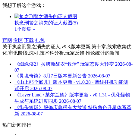
我想了解这个游戏：
执念刑警之消失的证人截图
(5)
1个图集 »
官网
专区
下载
礼包
关于
执念刑警之消失的证人,v9.3,版本更新,第十章,线索收集优
化,审讯阶段,沈可,技术科分析,玩家反馈,推论统计
的新闻
《蜘蛛侠2》拉胯新战衣“救活” 玩家态度大转变
2026-08-
07
《灵境奇谈》8月7日版本更新公告
2026-08-07
《山上那个猴儿》版本更新 - v1.0.28 - 离线挂机功能测
试开启
2026-08-07
《Layer Land / 莱尔兰德》版本更新 - v0.1.31 - 优化怪物
生成与系统进度同步
2026-08-07
《街头篮球》服饰庆典稀有大放送 特殊角色升星体系革
新
2026-08-07
热门新闻排行