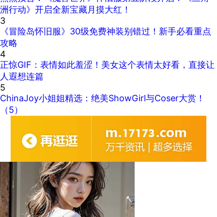
洲行动》开启全新宝藏月摸大红！
3
《冒险岛怀旧服》30级免费神装别错过！新手必看重点
攻略
4
正惊GIF：表情如此羞涩！美女这个表情太好看，直接让
人遐想连篇
5
ChinaJoy小姐姐精选：绝美ShowGirl与Coser大赏！
（5）