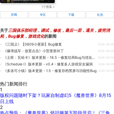
1个图集 »
官网
专区
下载
礼包
关于
三国俱乐部经理
，
调试
，
修改
，
最后一层
，
通关
，
疲劳消
耗
，
Bug修复
，
游戏优化
的新闻
《三国义》【0809小更新】Bug修复
2026-08-09
《爆弹战车：放置点击》小型更新补丁
2026-08-09
《土匪：瓦哈卡》版本更新 - 18.5 - 修复结局Bug与优化语言支持
2026-08-09
《Schedule I》版本更新 - v0.4 - 修复多人游戏安全漏洞
2026-08-08
《多洛可小镇》版本更新 - 1.5 - 修复存档黑屏与功能性Bug
2026-08-08
热门新闻排行
1
版权问题随时下架？玩家自制虚幻5《魔兽世界》8月15
日上线
2
热点预告：《魔兽世界》怀旧服第五阶段开启！《三角