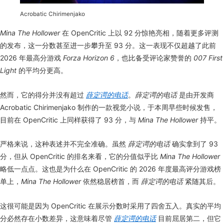
Acrobatic Chirimenjako
Mina The Hollower
在 OpenCritic 上以 92 分惊艳亮相，随着更多评测
的发布，这一分数甚至进一步攀升至 93 分。这一表现不仅超越了此前
2026 年最高分游戏
Forza Horizon 6
，也比备受评论家赞誉的
007 First
Light
的平均分更高。
然而，它的得分并没有超过
薛定谔的电话
。
薛定谔的电话
是由开发商
Acrobatic Chirimenjako 制作的一款视觉小说，于本周早些时候发售，
目前在 OpenCritic 上同样获得了 93 分，与
Mina The Hollower
持平。
严格来说，这种表述并不完全准确。虽然
薛定谔的电话
确实拿到了 93
分，但从 OpenCritic 的排名来看，它的分值似乎比
Mina The Hollower
略低一点点。这也是为什么在 OpenCritic 的 2026 年度最高评分游戏榜
单上，
Mina The Hollower
依然稳居榜首，而
薛定谔的电话
紧随其后。
这很可能是因为 OpenCritic 在展示分数时采用了四舍五入。真实的平均
分必然存在小数差异，这意味着尽管
薛定谔的电话
目前屈居第二，但它