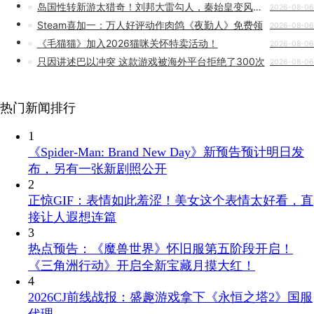
岛国性转新游太猎奇！刘邦大雷勾人，秦始皇变风骚美女
2026-08-06
Steam喜加一：万人好评动作肉鸽《夜勤人》免费领
2026-08-06
《毛猫猫》加入2026猫咪关怀特卖活动！
2026-08-06
只因讲述巴以冲突 这款游戏被海外平台拒绝了300次
2026-08-06
热门新闻排行
1
《Spider-Man: Brand New Day》新预告预计明日发
布，另有一张新剧照公开
2
正惊GIF：表情如此羞涩！美女这个表情太好看，直
接让人遐想连篇
3
热点预告：《魔兽世界》怀旧服第五阶段开启！
《三角洲行动》开启全新宝藏月摸大红！
4
2026CJ前线战报：盛趣游戏拿下《永恒之塔2》国服
代理