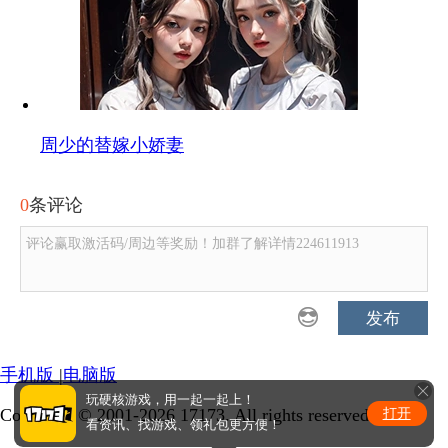
周少的替嫁小娇妻
0
条评论
评论赢取激活码/周边等奖励！加群了解详情224611913
发布
手机版
|
电脑版
玩硬核游戏，用一起一起上！
Copyright © 2001-2026 17173. All rights reserved.
打开
看资讯、找游戏、领礼包更方便！