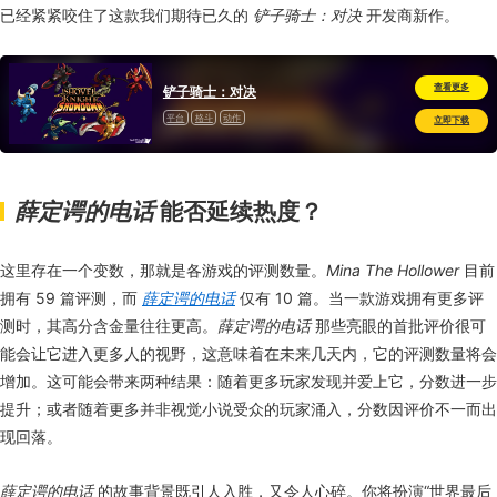
已经紧紧咬住了这款我们期待已久的
铲子骑士：对决
开发商新作。
查看更多
铲子骑士：对决
平台
格斗
动作
立即下载
薛定谔的电话
能否延续热度？
这里存在一个变数，那就是各游戏的评测数量。
Mina The Hollower
目前
拥有 59 篇评测，而
薛定谔的电话
仅有 10 篇。当一款游戏拥有更多评
测时，其高分含金量往往更高。
薛定谔的电话
那些亮眼的首批评价很可
能会让它进入更多人的视野，这意味着在未来几天内，它的评测数量将会
增加。这可能会带来两种结果：随着更多玩家发现并爱上它，分数进一步
提升；或者随着更多并非视觉小说受众的玩家涌入，分数因评价不一而出
现回落。
薛定谔的电话
的故事背景既引人入胜，又令人心碎。你将扮演“世界最后