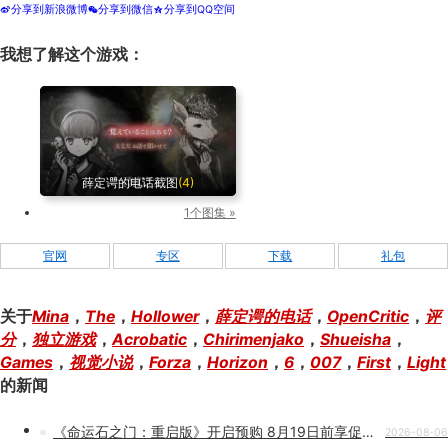
分享到新浪微博
分享到微信
分享到QQ空间
t
w
z
我想了解这个游戏：
薛定谔的电话截图
(4)
1个图集 »
官网
专区
下载
礼包
关于
Mina
，
The
，
Hollower
，
薛定谔的电话
，
OpenCritic
，
评
分
，
独立游戏
，
Acrobatic
，
Chirimenjako
，
Shueisha
，
Games
，
视觉小说
，
Forza
，
Horizon
，
6
，
007
，
First
，
Light
的新闻
《命运石之门：重启版》开启预购 8月19日前享促销优惠
2026-08-06