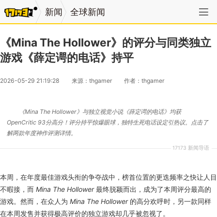
新闻
全球新闻
《Mina The Hollower》的评分与同类独立
游戏《薛定谔的电话》持平
2026-05-29 21:19:28
来源：thgamer
作者：thgamer
《Mina The Hollower》与独立视觉小说《薛定谔的电话》均获
OpenCritic 93分高分！评分持平惊爆眼球，独特生死电话设定引热议。点击了
解两款年度神作评测详情。
17173 新闻导语
本周，在年度最佳游戏头衔的争夺战中，榜首位置的更迭频率之快让人目
不暇接，而
Mina The Hollower
最终脱颖而出，成为了本周评分最高的
游戏。然而，在众人为
Mina The Hollower
的高分欢呼时，另一款同样
在本周发售并获得极高评价的独立游戏却几乎被忽视了。