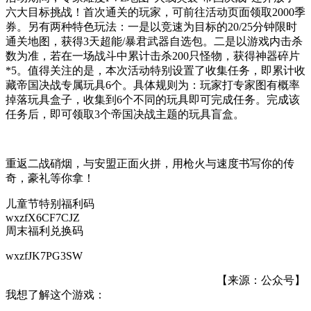
六大目标挑战！首次通关的玩家，可前往活动页面领取2000季
券。另有两种特色玩法：一是以竞速为目标的20/25分钟限时
通关地图，获得3天超能/暴君武器自选包。二是以游戏内击杀
数为准，若在一场战斗中累计击杀200只怪物，获得神器碎片
*5。值得关注的是，本次活动特别设置了收集任务，即累计收
藏帝国决战专属玩具6个。具体规则为：玩家打专家图有概率
掉落玩具盒子，收集到6个不同的玩具即可完成任务。完成该
任务后，即可领取3个帝国决战主题的玩具盲盒。
重返二战硝烟，与安盟正面火拼，用枪火与速度书写你的传
奇，豪礼等你拿！
儿童节特别福利码
wxzfX6CF7CJZ
周末福利兑换码
wxzfJK7PG3SW
【来源：公众号】
我想了解这个游戏：