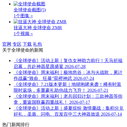
全球使命截图
(5)
1个图集 »
挂逼大神 全球使命 ZMR
1个视频 »
官网
专区
下载
礼包
关于
全球使命
的新闻
《全球使命》活动上新｜复仇女神助力前行！天马祈福
启幕，共赴神器星愿盛宴
2026-07-28
《全球使命》周末福利｜极地危谷：冰与火战歌，累计
作战赢“致命、狂暴”双橙神武
2026-07-24
《全球使命》7.21版本更新｜地狱咆哮来袭！稀有时装
限时返场，多重豪礼助你战力飞升！
2026-07-21
《全球使命》周末福利｜老兵回归计划：三款神器等你
拿，重返国联赢四重战礼！
2026-07-17
《全球使命》活动上新｜盛夏缤纷 激情鏖战：集积分兑
好礼，圣盾、闪电、百发百中三大神器放送
2026-07-14
热门新闻排行