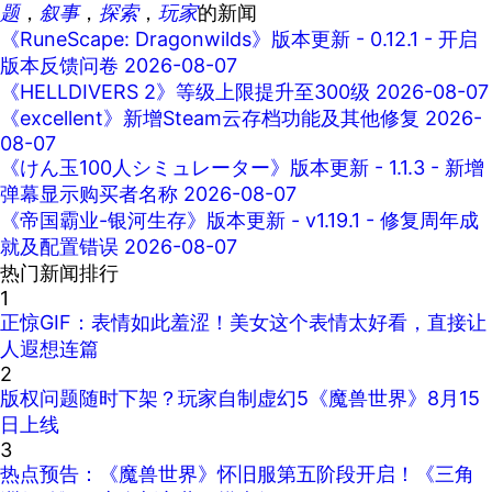
题
，
叙事
，
探索
，
玩家
的新闻
《RuneScape: Dragonwilds》版本更新 - 0.12.1 - 开启
版本反馈问卷
2026-08-07
《HELLDIVERS 2》等级上限提升至300级
2026-08-07
《excellent》新增Steam云存档功能及其他修复
2026-
08-07
《けん玉100人シミュレーター》版本更新 - 1.1.3 - 新增
弹幕显示购买者名称
2026-08-07
《帝国霸业-银河生存》版本更新 - v1.19.1 - 修复周年成
就及配置错误
2026-08-07
热门新闻排行
1
正惊GIF：表情如此羞涩！美女这个表情太好看，直接让
人遐想连篇
2
版权问题随时下架？玩家自制虚幻5《魔兽世界》8月15
日上线
3
热点预告：《魔兽世界》怀旧服第五阶段开启！《三角