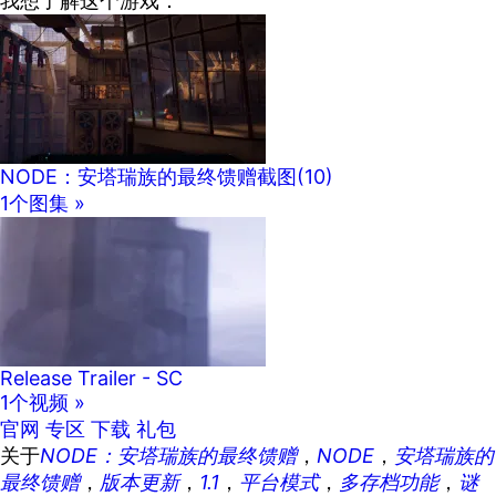
我想了解这个游戏：
NODE：安塔瑞族的最终馈赠截图
(10)
1个图集 »
Release Trailer - SC
1个视频 »
官网
专区
下载
礼包
关于
NODE：安塔瑞族的最终馈赠
，
NODE
，
安塔瑞族的
最终馈赠
，
版本更新
，
1.1
，
平台模式
，
多存档功能
，
谜