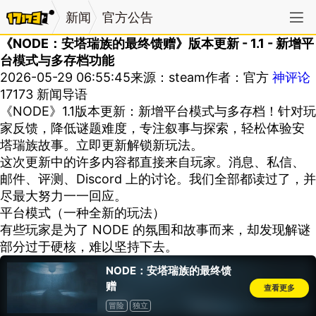
新闻
官方公告
《NODE：安塔瑞族的最终馈赠》版本更新 - 1.1 - 新增平
台模式与多存档功能
2026-05-29 06:55:45
来源：steam
作者：官方
神评论
17173 新闻导语
《NODE》1.1版本更新：新增平台模式与多存档！针对玩
家反馈，降低谜题难度，专注叙事与探索，轻松体验安
塔瑞族故事。立即更新解锁新玩法。
这次更新中的许多内容都直接来自玩家。消息、私信、
邮件、评测、Discord 上的讨论。我们全部都读过了，并
尽最大努力一一回应。
平台模式（一种全新的玩法）
有些玩家是为了 NODE 的氛围和故事而来，却发现解谜
部分过于硬核，难以坚持下去。
NODE：安塔瑞族的最终馈
赠
查看更多
冒险
独立