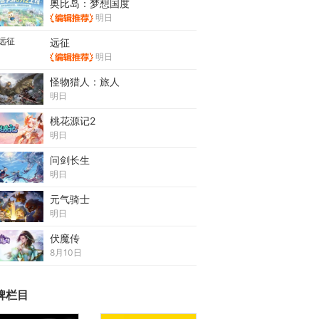
奥比岛：梦想国度
明日
远征
明日
怪物猎人：旅人
明日
桃花源记2
明日
问剑长生
明日
元气骑士
明日
伏魔传
8月10日
牌栏目