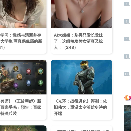
6
7
大学习：性感与清新并存
AI大姐姐：别再只爱长发妹
8
大学生 写真偶像届的新
了！这组短发美女清爽又撩
41）
人！（248）
9
10
于兴师》《王於興師》新
《光环：战役进化》评测：依
「百家爭鳴」預告：百家
旧伟大，重温太空英雄史诗的
、特殊兵裝
开端