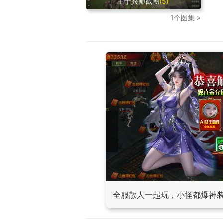
王于兴师截图
(5)
1个图集 »
全服散人一起玩，小怪都爆神