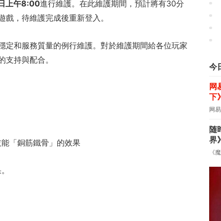
日上午8:00
進行維護。在此維護期間，預計將有30分
《
遊戲，待維護完成後重新登入。
穩定和服務質量的例行維護。對於維護期間給各位玩家
的支持與配合。
今
网
下
网易
随
界
技能「銅筋鐵骨」的效果
《魔
果。