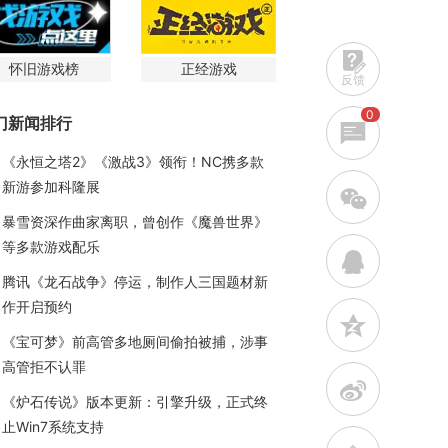
怀旧游戏榜
正经游戏
反馈
0
门新闻排行
《永恒之塔2》《激战3》领衔！NC携多款
新游参加科隆展
w
暴雪资深作曲家离职，曾创作《魔兽世界》
等多款游戏配乐
q
腾讯《龙石战争》停运，制作人三国题材新
作开启预约
z
《宝可梦》前高管多地厕间偷拍被捕，涉事
高管拒不认罪
t
《炉石传说》版本更新：引擎升级，正式终
止Win7系统支持