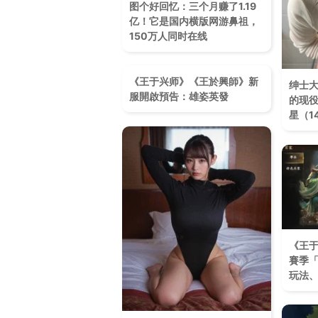
图个好回忆：三个月赚了1.19
亿！它是国内横版网游鼻祖，
150万人同时在线
《王于兴师》《王於興師》新
绅士
服開啟預告：雄姿英發
的现役
星（1
《王
賽季
玩法