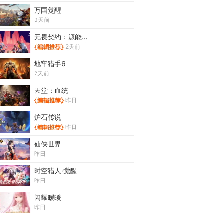
万国觉醒
3天前
无畏契约：源能行动
2天前
地牢猎手6
2天前
天堂：血统
昨日
炉石传说
昨日
仙侠世界
昨日
时空猎人·觉醒
昨日
闪耀暖暖
昨日