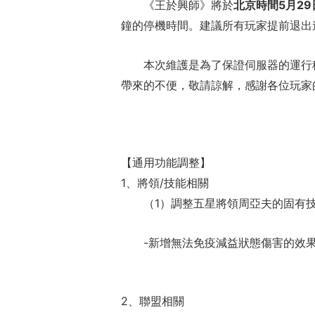
《王於興師》將於
北京時間5月29
鐘的停機時間。建議所有玩家提前退出
本次維護是為了保證伺服器的運行
帶來的不便，敬請諒解，感謝各位玩家
【通用功能調整】
1、將領/技能相關
（1）調整五星將領周亞夫的固有
-新增無法免疫減益狀態傷害的效
2、聯盟相關