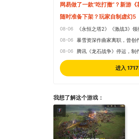
网易做了一款“吃打撤”？新游
随时准备下架？玩家自制虚幻5
08-06
《永恒之塔2》《激战3》领
08-06
暴雪资深作曲家离职，曾创
08-06
腾讯《龙石战争》停运，制
进入 171
我想了解这个游戏：