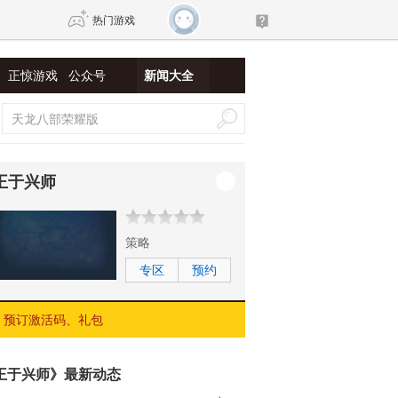
热门游戏
正惊游戏
公众号
新闻大全
DNF
传奇4
剑网3旗舰版
新天龙八部
王于兴师
自由
诛仙世界
新仙侠5
策略
专区
预约
预订激活码、礼包
王于兴师》最新动态