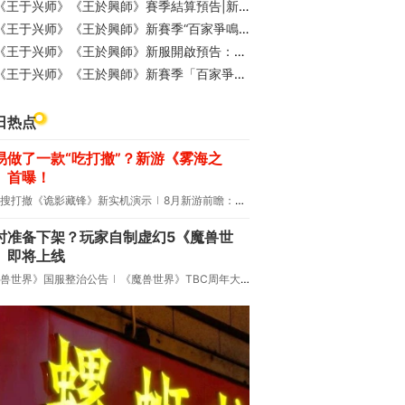
王于兴师》《王於興師》賽季結算預告|新賽季「百家爭鳴」8月15日正式開啟！
《王于兴师》《王於興師》新賽季“百家爭鳴”8月15日正式上線！賽季內容速覽
《王于兴师》《王於興師》新服開啟預告：雄姿英發
《王于兴师》《王於興師》新賽季「百家爭鳴」預告：百家玩法、特殊兵裝
日热点
易做了一款“吃打撤”？新游《雾海之
》首曝！
搜打撤《诡影藏锋》新实机演示
8月新游前瞻：《诡秘之主》领衔
时准备下架？玩家自制虚幻5《魔兽世
》即将上线
兽世界》国服整治公告
《魔兽世界》TBC周年大更：双经典团本回归！