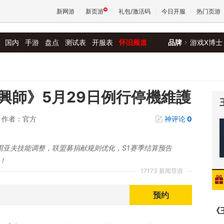
新网游
新页游
礼包/激活码
今日开服
热门页游
国内
手游
盘点
测试表
开服表
怀旧频道
品牌
游戏X博士
魔兽
天堂
興師》5月29日例行停機維護
作者：官方
神评论
0
王权与
周亚夫技能调整，联盟募捐献规则优化，S1赛季结算预告
！
17173 新闻导语
预约
《