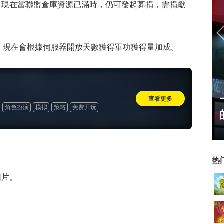
，現在當聯盟倉庫資源已滿時，仍可發起募捐，需捐獻
，現在會根據伺服器開放天數獲得軍功獲得量加成。
从MU开始，为
一看吓一跳：雷死人不偿命
查看更多
角色扮演
模拟
策略
免费开玩
膀成了"躲不掉
的囧图集（1169）
热
圖片。