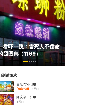
盘点8月扎堆上线的影游：
绅士日报：
玩家想扔核弹，结果只能谈
服依旧活得
恋爱？
太诱人
门测试游戏
冒险岛怀旧服
3天前
降魔录一折服
3天前