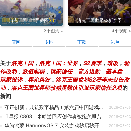
洛克王国：世界截图
(6)
洛克王国世界s2新赛季
2个图集 »
4个视频 »
官网
专区
下载
礼包
关于
洛克王国
，
洛克王国：世界
，
S2赛季
，
暗改
，
动
作改动
，
数值削弱
，
玩家信任
，
官方道歉
，
基本盘
，
玩家投诉
，
舆论风波
，
洛克王国世界S2赛季未公告改
动
，
洛克王国世界暗改精灵数值引发玩家信任危机
的
新闻
守正创新，共筑数字精品！第六届中国游戏创新大赛成果交流会在上海静安举办
2026-08-05
IT早报 0803：米哈游回应创作者被拖欠酬劳；哪吒汽车生产设备流拍后售价降至 4824.63 万元；官方回应喜羊羊新作擦边；华为鸿蒙 7 实装游戏秒启秒开特性...
2026-08-03
华为鸿蒙 HarmonyOS 7 实装游戏秒启秒开特性，《原神》《洛克王国》等可极速启动
2026-08-02