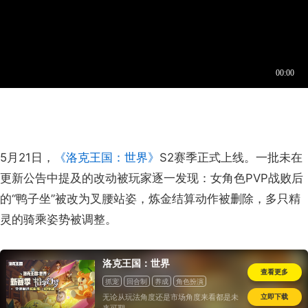
5月21日，
《洛克王国：世界》
S2赛季正式上线。一批未在
更新公告中提及的改动被玩家逐一发现：女角色PVP战败后
的“鸭子坐”被改为叉腰站姿，炼金结算动作被删除，多只精
灵的骑乘姿势被调整。
洛克王国：世界
查看更多
抓宠
回合制
养成
角色扮演
开放世界
休闲
立即下载
无论从玩法角度还是市场角度来看都是未