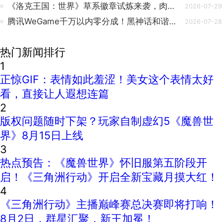
《洛克王国：世界》草系徽章试炼来袭，肉鸽闯关玩法上线
2026-07-29
腾讯WeGame千万以内零分成！黑神话和谐印象太深刻
2026-07-28
热门新闻排行
1
正惊GIF：表情如此羞涩！美女这个表情太好
看，直接让人遐想连篇
2
版权问题随时下架？玩家自制虚幻5《魔兽世
界》8月15日上线
3
热点预告：《魔兽世界》怀旧服第五阶段开
启！《三角洲行动》开启全新宝藏月摸大红！
4
《三角洲行动》主播巅峰赛总决赛即将打响！
8月2日，群星汇聚，新王加冕！