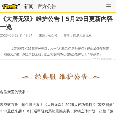
新闻
官方公告
《大唐无双》维护公告丨5月29日更新内容
一览
2026-05-28 21:48:54
来源：公众号
作者：网易大唐无双
大唐无双5月29日维护更新，六一“大闹江湖”活动开启！破蛋成侠领鹅宠，
鹅鹅大作战、鹅王争霸上线，限定时装鹅闹江湖&坐骑鹅行天下等你拿！
17173 新闻导语
各位亲爱的玩家：
凌空破万象，惊尘世无双！《大唐无双》2026大轻功资料片 “凌空问鼎”
3.13重磅来袭！ 奇门遁甲轻功系统震撼实装，解锁立体作战，决胜「紫