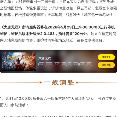
薇之巅」；S1赛季重回十二国争霸，上亿元宝助力自由征战；河朔争雄
全新地图登场，体验多重玩法，斩获海量收益；风云再起，北辰宫卡池限
时招募，轻松打造强势阵容；天高地阔，战意冲天！就等你一跃称雄！
《大唐无双》所有服务器将在2026年5月29日上午08:00:00进行停机
维护，维护后版本升级至2.0.483，预计需要120分钟。
如果在预定时间
内无法完成维护内容，维护时间将视情况顺延，请各位少侠谅解。
查看更多
大唐无双
武侠
半写实
2.5D
即时
PK
国战
免费
怀旧
立即下载
1、6月1日10:00:00后开放六一欢乐主题的"大闹江湖"活动，可通过主页
面入口参与活动：