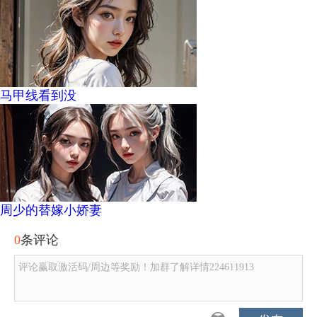
马甲线看到没
周少的替嫁小娇妻
0
条评论
评论赢取激活码/周边等奖励！加群了解详情224611913