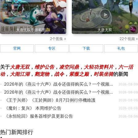
大唐无双手游截图
(5)
大唐无双
2个图集 »
22个视频 »
官网
专区
下载
礼包
关于
大唐无双
，
维护公告
，
凌空问鼎
，
大轻功资料片
，
六一活
动
，
大闹江湖
，
鹅宠物
，
战令
，
紫薇之巅
，
时装坐骑
的新闻
2026年的《燕云十六声》战令还值得购买么？一个视频给你解答！
2026-08-09
2026年的《燕云十六声》战令还值得购买么？一个视频给你解答！
2026-08-09
《王于兴师》《王於興師》8月7日例行停機維護
2026-08-06
《魔剑：复兴》 本周维护公告
2026-08-06
《永恒轮回》服务器维护及更新公告
2026-08-06
热门新闻排行