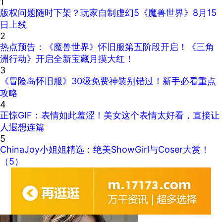
1
版权问题随时下架？玩家自制虚幻5《魔兽世界》8月15
日上线
2
热点预告：《魔兽世界》怀旧服第五阶段开启！《三角
洲行动》开启全新宝藏月摸大红！
3
《冒险岛怀旧服》30级免费神装别错过！新手必看重点
攻略
4
正惊GIF：表情如此羞涩！美女这个表情太好看，直接让
人遐想连篇
5
ChinaJoy小姐姐精选：绝美ShowGirl与Coser大赏！
（5）