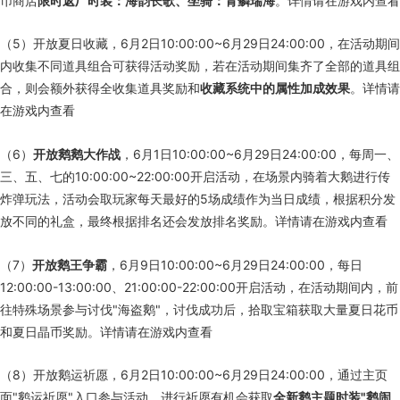
币商店
限时返厂时装：海韵长歌、坐骑：青鳞瑞海
。详情请在游戏内查看
（5）开放夏日收藏，6月2日10:00:00~6月29日24:00:00，在活动期间
内收集不同道具组合可获得活动奖励，若在活动期间集齐了全部的道具组
合，则会额外获得全收集道具奖励和
收藏系统中的属性加成效果
。详情请
在游戏内查看
（6）
开放鹅鹅大作战
，6月1日10:00:00~6月29日24:00:00，每周一、
三、五、七的10:00:00~22:00:00开启活动，在场景内骑着大鹅进行传
炸弹玩法，活动会取玩家每天最好的5场成绩作为当日成绩，根据积分发
放不同的礼盒，最终根据排名还会发放排名奖励。详情请在游戏内查看
（7）
开放鹅王争霸
，6月9日10:00:00~6月29日24:00:00，每日
12:00:00-13:00:00、21:00:00-22:00:00开启活动，在活动期间内，前
往特殊场景参与讨伐"海盗鹅"，讨伐成功后，拾取宝箱获取大量夏日花币
和夏日晶币奖励。详情请在游戏内查看
（8）开放鹅运祈愿，6月2日10:00:00~6月29日24:00:00，通过主页
面"鹅运祈愿"入口参与活动，进行祈愿有机会获取
全新鹅主题时装"鹅闹