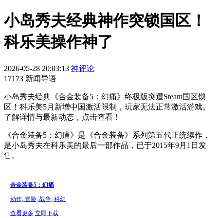
小岛秀夫经典神作突锁国区！
科乐美操作神了
2026-05-28 20:03:13
神评论
17173 新闻导语
小岛秀夫经典《合金装备5：幻痛》终极版突遭Steam国区锁
区！科乐美5月新增中国激活限制，玩家无法正常激活游戏。
了解详情与最新动态，点击查看！
《合金装备5：幻痛》是《合金装备》系列第五代正统续作，
是小岛秀夫在科乐美的最后一部作品，已于2015年9月1日发
售。
合金装备5：幻痛
动作, 冒险, 战争, 科幻
查看更多
立即下载