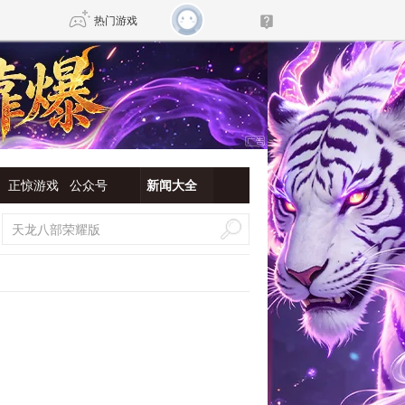
热门游戏
DNF
传奇4
剑网3旗舰版
新天龙八部
正惊游戏
公众号
新闻大全
自由
诛仙世界
新仙侠5