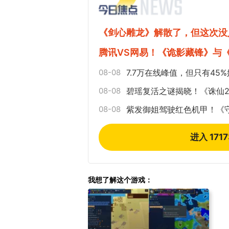
《剑心雕龙》解散了，但这次没
腾讯VS网易！《诡影藏锋》与
08-08
7.7万在线峰值，但只有4
08-08
碧瑶复活之谜揭晓！《诛仙2》
08-08
紫发御姐驾驶红色机甲！《守
进入 171
我想了解这个游戏：