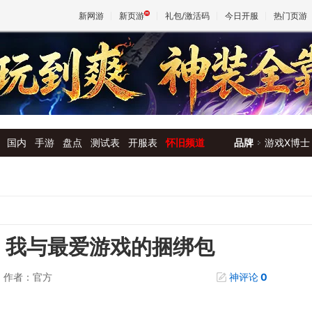
新网游
新页游
礼包/激活码
今日开服
热门页游
魔兽
天堂
国内
手游
盘点
测试表
开服表
怀旧频道
品牌
游戏X博士
王权与
工业》我与最爱游戏的捆绑包
作者：官方
神评论
0