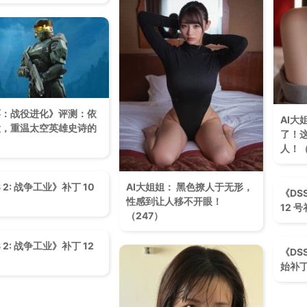
环：战役进化》评测：依
AI大
大，重温太空英雄史诗的
了！
人！（
 2: 战争工业》补丁 10
AI大姐姐： 黑色撩人于无形，
《DS
性感到让人移不开眼！​
12 
（247）
 2: 战争工业》补丁 12
《DS
始补