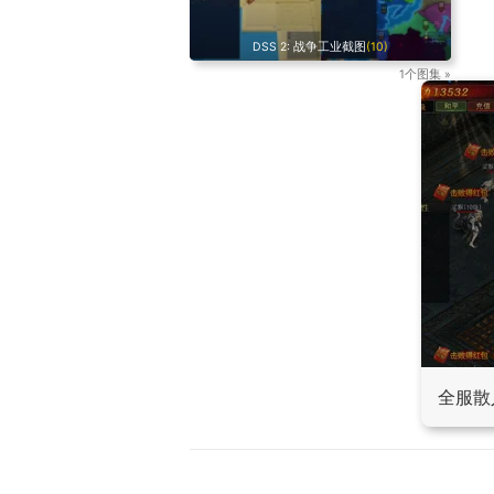
DSS 2: 战争工业截图
(10)
1个图集 »
全服散