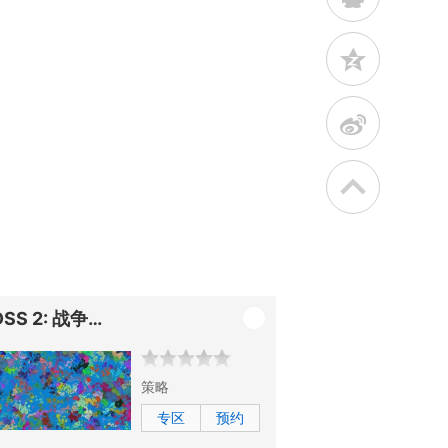
z
t
DSS 2: 战争工业
策略
专区
预约