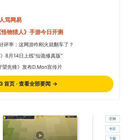
人骂网易
《怪物猎人》手游今日开测
5%好评率：这网游咋刚火就翻车了？
8月14日上线"仙诡修真版"
望先锋》发布D.Mon宣传片
73 首页 · 查看全部要闻
→
官网
专区
下载