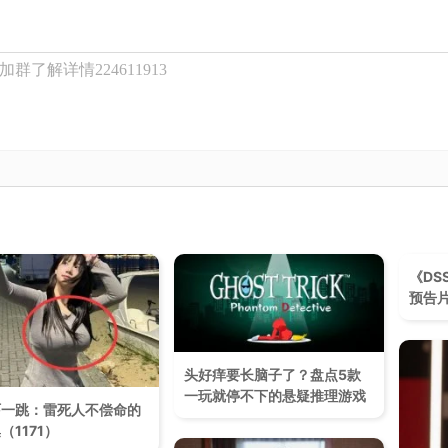
了解详情224611913
《DS
预告
头好痒要长脑子了？盘点5款
一玩就停不下的悬疑推理游戏
吓一跳：雷死人不偿命的
（1171）