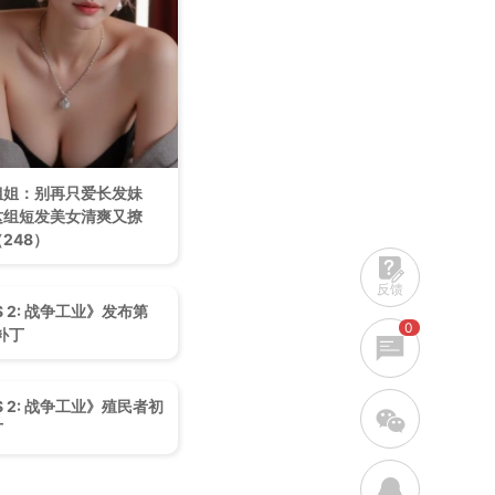
姐姐：别再只爱长发妹
这组短发美女清爽又撩
248）
反馈
S 2: 战争工业》发布第
0
号补丁
S 2: 战争工业》殖民者初
w
丁
q