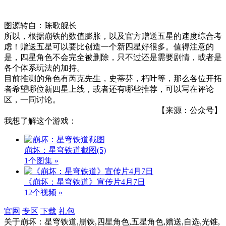
图源转自：陈歌舰长
所以，根据崩铁的数值膨胀，以及官方赠送五星的速度综合考
虑！赠送五星可以要比创造一个新四星好很多。值得注意的
是，四星角色不会完全被删除，只不过还是需要剧情，或者是
各个体系玩法的加持。
目前推测的角色有芮克先生，史蒂芬，朽叶等，那么各位开拓
者希望哪位新四星上线，或者还有哪些推荐，可以写在评论
区，一同讨论。
【来源：公众号】
我想了解这个游戏：
崩坏：星穹铁道截图
(5)
1个图集 »
《崩坏：星穹铁道》宣传片4月7日
12个视频 »
官网
专区
下载
礼包
关于
崩坏：星穹铁道,崩铁,四星角色,五星角色,赠送,自选,光锥,