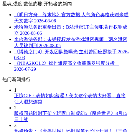
星魂,强度,数值膨胀,开拓者
的新闻
《明日方舟：终末地》官方数据 人气角色奥格获赠米糕
天文数字
2026-08-06
米哈游法务部重拳出击：B站泄密UP主侵犯著作权罪成
立
2026-08-06
米哈游法务部：未经授权发布游戏泄密视频，两名泄密
人员被判刑
2026-08-05
《博德之门4》开发团队疑曝光 主创曾回应愿接手
2026-
08-03
《NBA2KOL2》操作难度高？收藏保罗强度分析！
2026-07-29
热门新闻排行
1
正惊GIF：表情如此羞涩！美女这个表情太好看，直接
让人遐想连篇
2
版权问题随时下架？玩家自制虚幻5《魔兽世界》8月15
日上线
3
热点预告：《魔兽世界》怀旧服第五阶段开启！《三角