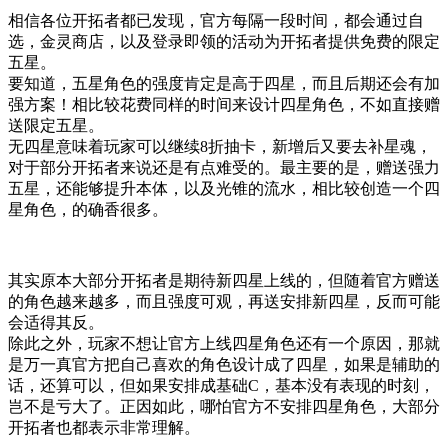
相信各位开拓者都已发现，官方每隔一段时间，都会通过自
选，金灵商店，以及登录即领的活动为开拓者提供免费的限定
五星。
要知道，五星角色的强度肯定是高于四星，而且后期还会有加
强方案！相比较花费同样的时间来设计四星角色，不如直接赠
送限定五星。
无四星意味着玩家可以继续8折抽卡，新增后又要去补星魂，
对于部分开拓者来说还是有点难受的。最主要的是，赠送强力
五星，还能够提升本体，以及光锥的流水，相比较创造一个四
星角色，的确香很多。
其实原本大部分开拓者是期待新四星上线的，但随着官方赠送
的角色越来越多，而且强度可观，再送安排新四星，反而可能
会适得其反。
除此之外，玩家不想让官方上线四星角色还有一个原因，那就
是万一真官方把自己喜欢的角色设计成了四星，如果是辅助的
话，还算可以，但如果安排成基础C，基本没有表现的时刻，
岂不是亏大了。正因如此，哪怕官方不安排四星角色，大部分
开拓者也都表示非常理解。