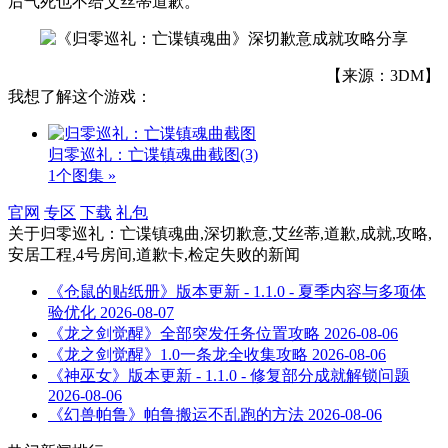
后气死也不给艾丝蒂道歉。
【来源：3DM】
我想了解这个游戏：
归零巡礼：亡谍镇魂曲截图
(3)
1个图集 »
官网
专区
下载
礼包
关于
归零巡礼：亡谍镇魂曲,深切歉意,艾丝蒂,道歉,成就,攻略,
安居工程,4号房间,道歉卡,检定失败
的新闻
《仓鼠的贴纸册》版本更新 - 1.1.0 - 夏季内容与多项体
验优化
2026-08-07
《龙之剑觉醒》全部突发任务位置攻略
2026-08-06
《龙之剑觉醒》1.0一条龙全收集攻略
2026-08-06
《神巫女》版本更新 - 1.1.0 - 修复部分成就解锁问题
2026-08-06
《幻兽帕鲁》帕鲁搬运不乱跑的方法
2026-08-06