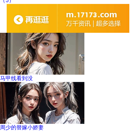
（5）
马甲线看到没
周少的替嫁小娇妻