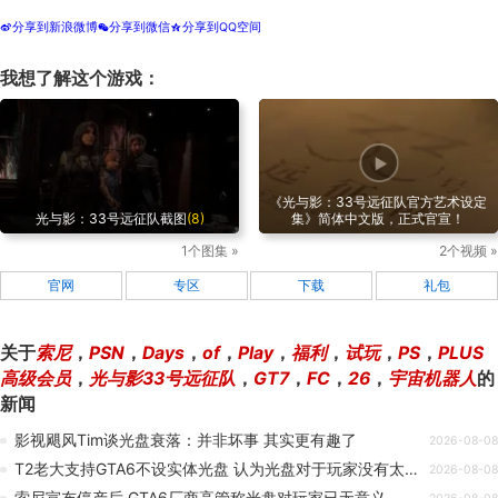
分享到新浪微博
分享到微信
分享到QQ空间
t
w
z
我想了解这个游戏：
《光与影：33号远征队官方艺术设定
光与影：33号远征队截图
(8)
集》简体中文版，正式官宣！
1个图集 »
2个视频 »
官网
专区
下载
礼包
关于
索尼
，
PSN
，
Days
，
of
，
Play
，
福利
，
试玩
，
PS
，
PLUS
高级会员
，
光与影33号远征队
，
GT7
，
FC
，
26
，
宇宙机器人
的
新闻
影视飓风Tim谈光盘衰落：并非坏事 其实更有趣了
2026-08-08
T2老大支持GTA6不设实体光盘 认为光盘对于玩家没有太大意义
2026-08-08
索尼宣布停产后 GTA6厂商高管称光盘对玩家已无意义