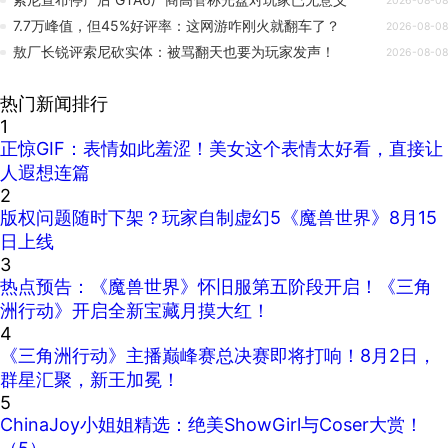
2026-08-08
7.7万峰值，但45%好评率：这网游咋刚火就翻车了？
2026-08-08
敖厂长锐评索尼砍实体：被骂翻天也要为玩家发声！
2026-08-08
热门新闻排行
1
正惊GIF：表情如此羞涩！美女这个表情太好看，直接让
人遐想连篇
2
版权问题随时下架？玩家自制虚幻5《魔兽世界》8月15
日上线
3
热点预告：《魔兽世界》怀旧服第五阶段开启！《三角
洲行动》开启全新宝藏月摸大红！
4
《三角洲行动》主播巅峰赛总决赛即将打响！8月2日，
群星汇聚，新王加冕！
5
ChinaJoy小姐姐精选：绝美ShowGirl与Coser大赏！