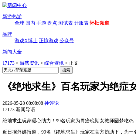
新游热游
全球
国内
手游
盘点
测试表
开服表
怀旧频道
品牌
游戏X博士
正惊游戏
公众号
新闻大全
17173
>
游戏资讯
>
综合资讯
>
正文
《绝地求生》百名玩家为绝症女
2026-05-28 08:08:08
神评论
17173 新闻导语
绝地求生玩家暖心助力！99名玩家为胃癌晚期女教师圆梦吃鸡
近日据外媒报道，99名《绝地求生》玩家在官方协助下，为