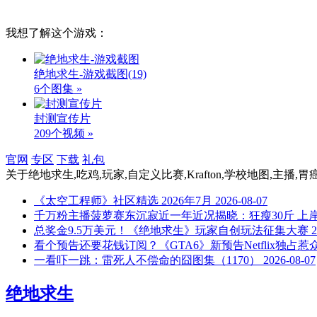
我想了解这个游戏：
绝地求生-游戏截图
(19)
6个图集 »
封测宣传片
209个视频 »
官网
专区
下载
礼包
关于
绝地求生,吃鸡,玩家,自定义比赛,Krafton,学校地图,主播,胃
《太空工程师》社区精选 2026年7月
2026-08-07
千万粉主播菠萝赛东沉寂近一年近况揭晓：狂瘦30斤 上
总奖金9.5万美元！《绝地求生》玩家自创玩法征集大赛
2
看个预告还要花钱订阅？《GTA6》新预告Netflix独占惹
一看吓一跳：雷死人不偿命的囧图集（1170）
2026-08-07
绝地求生