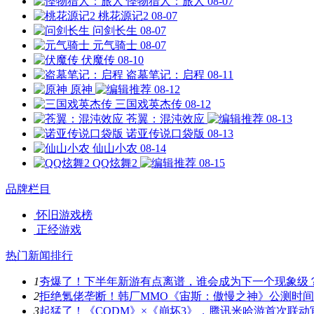
怪物猎人：旅人
08-07
桃花源记2
08-07
问剑长生
08-07
元气骑士
08-07
伏魔传
08-10
盗墓笔记：启程
08-11
原神
08-12
三国戏英杰传
08-12
苍翼：混沌效应
08-13
诺亚传说口袋版
08-13
仙山小农
08-14
QQ炫舞2
08-15
品牌栏目
怀旧游戏榜
正经游戏
热门新闻排行
1
夯爆了！下半年新游有点离谱，谁会成为下一个现象级
2
拒绝氪佬垄断！韩厂MMO《宙斯：傲慢之神》公测时
3
起猛了！《CODM》×《崩坏3》，腾讯米哈游首次联动