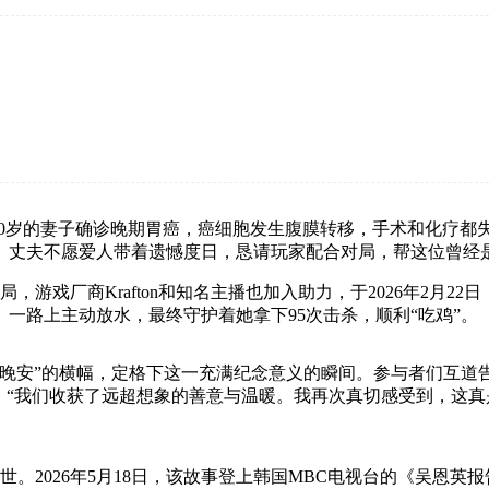
坛发文称，他30岁的妻子确诊晚期胃癌，癌细胞发生腹膜转移，手术和
。丈夫不愿爱人带着遗憾度日，恳请玩家配合对局，帮这位曾经
，游戏厂商Krafton和知名主播也加入助力，于2026年2月2
、一路上主动放水，最终守护着她拿下95次击杀，顺利“吃鸡”。
晚安”的横幅，定格下这一充满纪念意义的瞬间。参与者们互道告
，“我们收获了远超想象的善意与温暖。我再次真切感受到，这
世。2026年5月18日，该故事登上韩国MBC电视台的《吴恩英