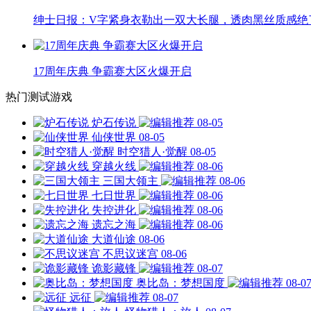
绅士日报：V字紧身衣勒出一双大长腿，透肉黑丝质感绝
17周年庆典 争霸赛大区火爆开启
热门测试游戏
炉石传说
08-05
仙侠世界
08-05
时空猎人·觉醒
08-05
穿越火线
08-06
三国大领主
08-06
七日世界
08-06
失控进化
08-06
遗忘之海
08-06
大道仙途
08-06
不思议迷宫
08-06
诡影藏锋
08-07
奥比岛：梦想国度
08-0
远征
08-07