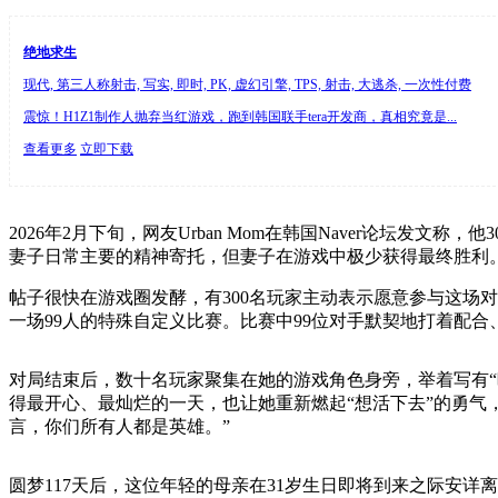
绝地求生
现代, 第三人称射击, 写实, 即时, PK, 虚幻引擎, TPS, 射击, 大逃杀, 一次性付费
震惊！H1Z1制作人抛弃当红游戏，跑到韩国联手tera开发商，真相究竟是...
查看更多
立即下载
2026年2月下旬，网友Urban Mom在韩国Naver论
妻子日常主要的精神寄托，但妻子在游戏中极少获得最终胜利
帖子很快在游戏圈发酵，有300名玩家主动表示愿意参与这场对局
一场99人的特殊自定义比赛。比赛中99位对手默契地打着配合
对局结束后，数十名玩家聚集在她的游戏角色身旁，举着写有“
得最开心、最灿烂的一天，也让她重新燃起“想活下去”的勇气
言，你们所有人都是英雄。”
圆梦117天后，这位年轻的母亲在31岁生日即将到来之际安详离