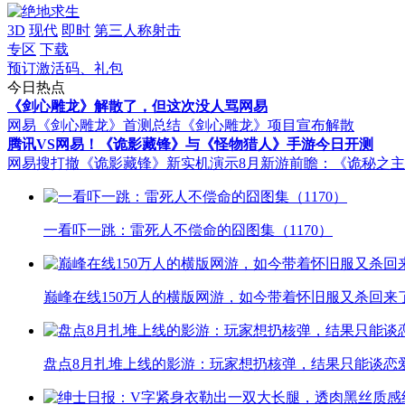
3D
现代
即时
第三人称射击
专区
下载
预订激活码、礼包
今日热点
《剑心雕龙》解散了，但这次没人骂网易
网易《剑心雕龙》首测总结
《剑心雕龙》项目宣布解散
腾讯VS网易！《诡影藏锋》与《怪物猎人》手游今日开测
网易搜打撤《诡影藏锋》新实机演示
8月新游前瞻：《诡秘之
一看吓一跳：雷死人不偿命的囧图集（1170）
巅峰在线150万人的横版网游，如今带着怀旧服又杀回来
盘点8月扎堆上线的影游：玩家想扔核弹，结果只能谈恋