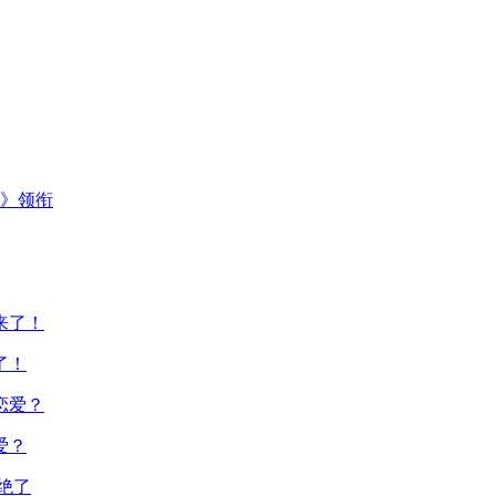
主》领衔
了！
爱？