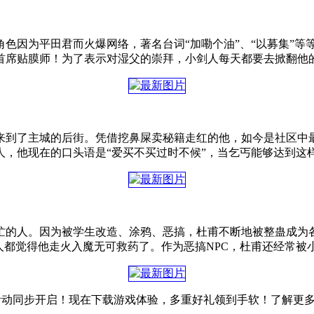
色因为平田君而火爆网络，著名台词“加嘞个油”、“以募集”等
首席贴膜师！为了表示对湿父的崇拜，小剑人每天都要去掀翻他
来到了主城的后街。凭借挖鼻屎卖秘籍走红的他，如今是社区中
人，他现在的口头语是“爱买不买过时不候”，当乞丐能够达到这
最忙的人。因为被学生改造、涂鸦、恶搞，杜甫不断地被整蛊成
人都觉得他走火入魔无可救药了。作为恶搞NPC，杜甫还经常被
活动同步开启！现在下载游戏体验，多重好礼领到手软！了解更多