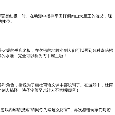
等更是红极一时。在动漫中指导平田打倒肉山大魔王的湿父，现
的摊位。
最火爆的书店老板，在乞丐的地摊小剑人们可以买到各种奇葩招
样的水准，完全可以称为丐中霸主啦！
为各种角色，据说为了画杜甫语文课本都脱销了。在游戏中，杜甫
小剑人搞怪，诗圣沦落至此让人不禁唏嘘啊！
游戏内容请搜索“请问你为啥这么厉害”，再次感谢玩家们对游