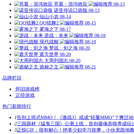
苍翼：混沌效应
08-13
诺亚传说口袋版
08-13
仙山小农
08-14
QQ炫舞2
08-15
雾海之下
08-17
逆战：未来
08-18
现代战舰
08-19
梦战：剑之海
08-20
遮天世界
08-20
大周列国志
08-20
诡秘之主
08-21
品牌栏目
怀旧游戏榜
正经游戏
热门新闻排行
1
告别上班式MMO！《激战3》或成“轻量MMO”？爽过
2
三国题材《猛鬼三国》公测上线，首创摄魂吞噬养成玩
3
正惊GIF：很有耐心！绝美少妇学习按摩，小伙竟跪地