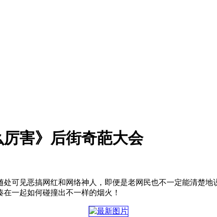
么厉害》后街奇葩大会
随处可见恶搞网红和网络神人，即便是老网民也不一定能清楚地
凑在一起如何碰撞出不一样的烟火！