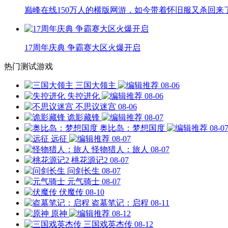
巅峰在线150万人的横版网游，如今带着怀旧服又杀回来
17周年庆典 争霸赛大区火爆开启
热门测试游戏
三国大领主
08-06
失控进化
08-06
不思议迷宫
08-06
诡影藏锋
08-07
奥比岛：梦想国度
08-0
远征
08-07
怪物猎人：旅人
08-07
桃花源记2
08-07
问剑长生
08-07
元气骑士
08-07
伏魔传
08-10
盗墓笔记：启程
08-11
原神
08-12
三国戏英杰传
08-12