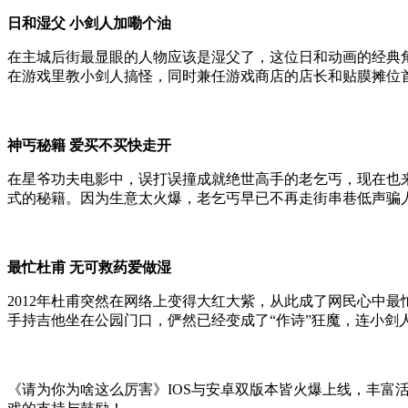
日和湿父 小剑人加嘞个油
在主城后街最显眼的人物应该是湿父了，这位日和动画的经典角
在游戏里教小剑人搞怪，同时兼任游戏商店的店长和贴膜摊位
神丐秘籍 爱买不买快走开
在星爷功夫电影中，误打误撞成就绝世高手的老乞丐，现在也
式的秘籍。因为生意太火爆，老乞丐早已不再走街串巷低声骗
最忙杜甫 无可救药爱做湿
2012年杜甫突然在网络上变得大红大紫，从此成了网民心中
手持吉他坐在公园门口，俨然已经变成了“作诗”狂魔，连小剑
《请为你为啥这么厉害》IOS与安卓双版本皆火爆上线，丰富