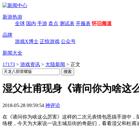
新游热游
全球
国内
手游
盘点
测试表
开服表
怀旧频道
品牌
游戏X博士
正惊游戏
公众号
新闻大全
17173
>
游戏资讯
>
大陆新闻
>
正文
湿父杜甫现身《请问你为啥这
2018-05-28 09:59:54
神评论
在《请问你为啥这么厉害》这样的二次元表情包恶搞手游中，
络梗，今天为大家说一说主城后街的奇葩们，看看湿父和杜甫