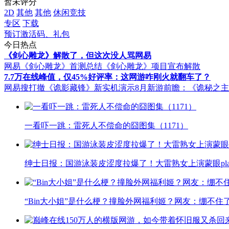
暂未评分
2D
其他
其他
休闲竞技
专区
下载
预订激活码、礼包
今日热点
《剑心雕龙》解散了，但这次没人骂网易
网易《剑心雕龙》首测总结
《剑心雕龙》项目宣布解散
7.7万在线峰值，仅45%好评率：这网游咋刚火就翻车了？
网易搜打撤《诡影藏锋》新实机演示
8月新游前瞻：《诡秘之
一看吓一跳：雷死人不偿命的囧图集（1171）
绅士日报：国游泳装皮涩度拉爆了！大雷熟女上演蒙眼pla
“Bin大小姐”是什么梗？撞脸外网福利姬？网友：绷不住