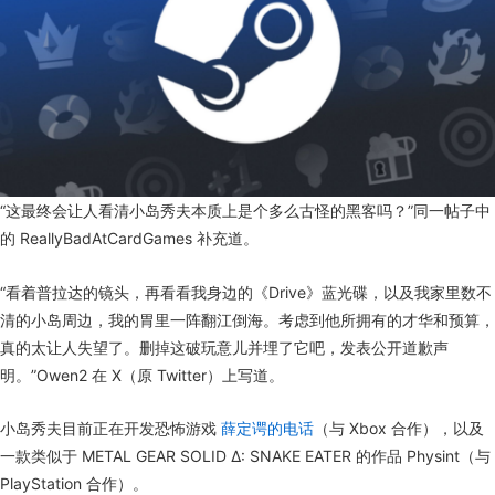
“这最终会让人看清小岛秀夫本质上是个多么古怪的黑客吗？”同一帖子中
的 ReallyBadAtCardGames 补充道。
“看着普拉达的镜头，再看看我身边的《Drive》蓝光碟，以及我家里数不
清的小岛周边，我的胃里一阵翻江倒海。考虑到他所拥有的才华和预算，
真的太让人失望了。删掉这破玩意儿并埋了它吧，发表公开道歉声
明。”Owen2 在 X（原 Twitter）上写道。
小岛秀夫目前正在开发恐怖游戏
薛定谔的电话
（与 Xbox 合作），以及
一款类似于 METAL GEAR SOLID Δ: SNAKE EATER 的作品 Physint（与
PlayStation 合作）。