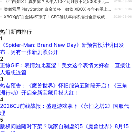
《尘白禁区》真要凉？从年入10亿到月收不足5000美元，玩家：活该！
2026-08-06
类似索尼 PlayStation 白金奖杯：微软 XBOX 今年有望上线全成就奖励
2026-08-06
XBOX的“白金奖杯”来了！CEO确认年内将推出全新成就系统
2026-08-06
热门新闻排行
1
《Spider-Man: Brand New Day》新预告预计明日发
布，另有一张新剧照公开
2
正惊GIF：表情如此羞涩！美女这个表情太好看，直接让
人遐想连篇
3
热点预告：《魔兽世界》怀旧服第五阶段开启！《三角
洲行动》开启全新宝藏月摸大红！
4
2026CJ前线战报：盛趣游戏拿下《永恒之塔2》国服代
理
5
版权问题随时下架？玩家自制虚幻5《魔兽世界》8月15