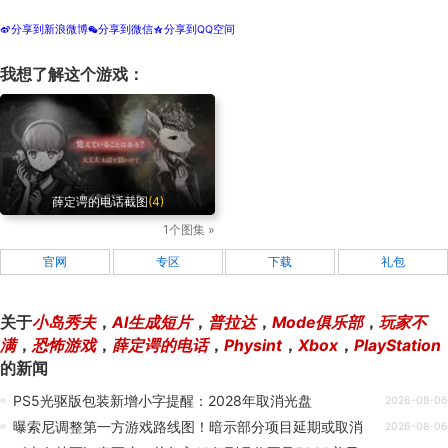
分享到新浪微博
分享到微信
分享到QQ空间
t
w
z
我想了解这个游戏：
薛定谔的电话截图
(4)
1个图集 »
官网
专区
下载
礼包
关于
小岛秀夫
，
AI生成短片
，
普拉达
，
Mode俱乐部
，
玩家不
满
，
恐怖游戏
，
薛定谔的电话
，
Physint
，
Xbox
，
PlayStation
的新闻
PS5光驱版包装新增小字提醒：2028年取消光盘
2026-08-06
曝索尼调整第一方游戏路线图！暗示部分项目延期或取消
2026-08-06