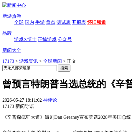
新游热游
全球
国内
手游
盘点
测试表
开服表
怀旧频道
品牌
游戏X博士
正惊游戏
公众号
新闻大全
17173
>
游戏资讯
>
全球新闻
>
正文
曾预言特朗普当选总统的《辛普
2026-05-27 18:11:02
神评论
17173 新闻导语
《辛普森疯狂大道》编剧Dan Greaney宣布竞选2028