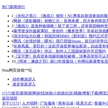
热门新闻排行
1
《永恒之塔2》《激战3》领衔！NC携多款新游参加科隆
2
网易《诡影藏锋》前瞻汇总：首测来袭，四大角色阵容
3
《激战3》首发种族揭晓！除了老三样，还有第四物种
4
暴雪资深作曲家离职，曾创作《魔兽世界》等多款游戏
5
清冷剑仙大白腿！韩国武侠MMO《新剑皇》预约正式
6
腾讯《全境封锁：曙光》现已登陆Steam，首日好评率仅3
7
化身凤凰、变巨剑！这款开放世界修仙新游，自由度有
8
腾讯《龙石战争》停运，制作人三国题材新作开启预约
9
《宝可梦》前高管多地厕间偷拍被捕，涉事高管拒不认
10
《明末：渊虚之羽》获CJ年度最佳！外网玩家盛赞实
Wan网页游戏**玩
动作爽游
进入
谁是首富
进入
17173首页
|
新闻
|
新网游
|
找游戏
|
小游戏
|
社区
|
视频
|
博客
|
下载
|
网页
返回顶部
关于17173
|
人才招聘
|
广告服务
|
商务洽谈
|
联系方式
|
客服中