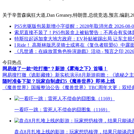
关于
辛普森疯狂大道,Dan Greaney,特朗普,总统竞选,预言,编剧
PS5光驱版包装新增小字提醒：2028年取消光盘
2026-08-
索尼直接不装了！PS5包装盒上被贴警告：不再会有实体
特斯拉起诉加拿大地方政府：EV补贴被踢出局 让车主损失
I Ride！ 高斯林版恶灵骑士或将在《复仇者联盟6》中露
《凡世通：在線放置角色扮演遊戲》活动 - 预言之印
2026
今日热点
网易做了一款“吃打撤”？新游《雾海之下》首曝！
网易搜打撤《诡影藏锋》新实机演示
8月新游前瞻：《诡秘之
随时准备下架？玩家自制虚幻5《魔兽世界》即将上线
《魔兽世界》国服整治公告
《魔兽世界》TBC周年大更：双经
一看吓一跳：雷死人不偿命的囧图集（1169）
盘点8月扎堆上线的影游：玩家想扔核弹，结果只能谈恋