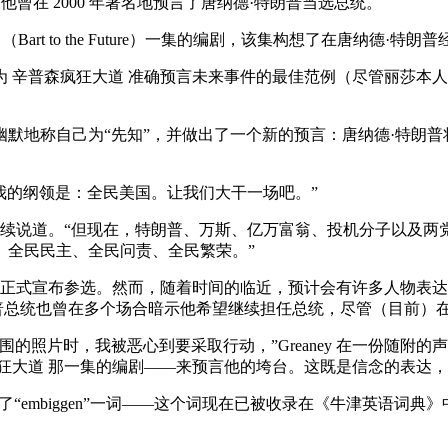
统竞选。他曾在 2000 年著名地预言了唐纳德·特朗普当选总统。
来》（Bart to the Future）一集的编剧，该集构想了在唐
辛普森疯狂大道 准确预言未来事件的最佳范例（尽管丽莎本人尚未
。
夸张的假发，幽默地称自己为“先知”，并做出了一个新的预言：唐纳德·特
统。我的纲领是：全民美国。让我们大干一场吧。”
ey 继续说道。“但现在，特朗普、万斯、亿万富翁、投机分子以
。全民民主、全民问责、全民繁荣。”
人正式宣布参选。然而，随着时间的临近，预计会有许多人物表达意向
nce）。特朗普总统也曾在多个场合暗示他希望继续担任总统，尽管（目
的照片时，我被恶心到要采取行动，”Greaney 在一份随附
狂大道 那一集的编剧——来预言他的垮台。这既是信念的表达，
创造了“embiggen”一词——这个词现在已被收录在《牛津英语词典》