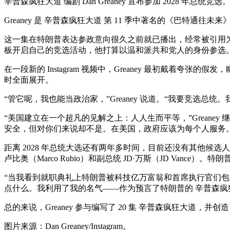
辛普森疯狂大道 编剧 Dan Greaney 宣布参加 2028 年总
Greaney 是 辛普森疯狂大道 第 11 季中著名的《巴特通往未
这一集在特朗普表达参政意向很久之前就已播出，经常被引用为 
板开启自己的竞选活动，他打算以温和派共和党人的身份参选
在一段新的 Instagram 视频中，Greaney 最初戴着
时全面展开。
“管它呢，我也能当政治家，”Greaney 说道。“我要竞选总
“美国建立在一个超凡的见解之上：人人生而平等，”Grean
安全，但对你们来说却不是。在美国，政府应该为每个人服务
距离 2028 年总统大选还有两年多时间，目前还没有其他候选
卢比奥（Marco Rubio）和副总统 JD·万斯（JD Va
“当我看到就职典礼上特朗普被科技亿万富翁和首席执行官们包围
点什么。我利用了我的名气——作为预言了特朗普的 辛普森疯
总的来说，Greaney 参与编写了 20 集 辛普森疯狂大道，并
图片来源：Dan Greaney/Instagram。