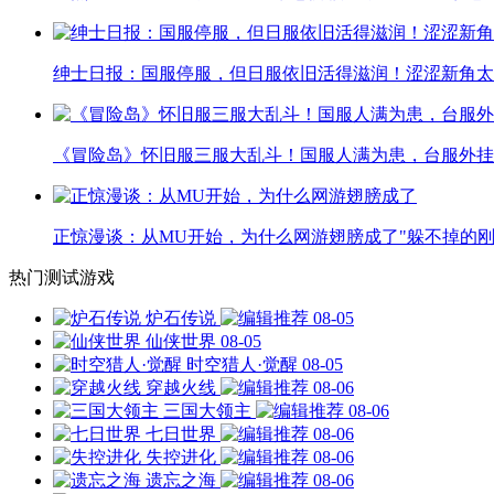
绅士日报：国服停服，但日服依旧活得滋润！涩涩新角太
《冒险岛》怀旧服三服大乱斗！国服人满为患，台服外挂
正惊漫谈：从MU开始，为什么网游翅膀成了"躲不掉的刚
热门测试游戏
炉石传说
08-05
仙侠世界
08-05
时空猎人·觉醒
08-05
穿越火线
08-06
三国大领主
08-06
七日世界
08-06
失控进化
08-06
遗忘之海
08-06