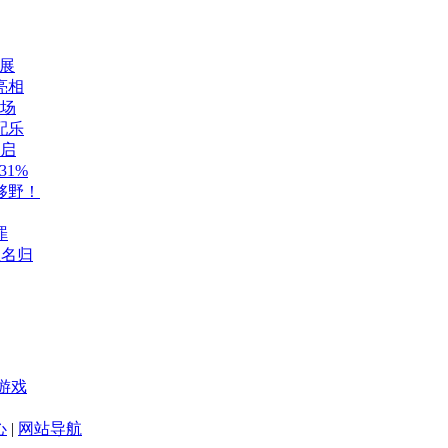
展
亮相
登场
配乐
开启
1%
够野！
罪
至名归
游戏
心
|
网站导航