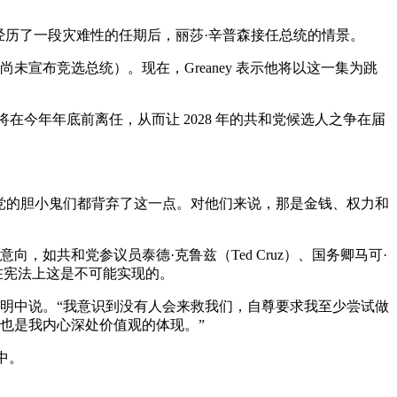
纳德·特朗普经历了一段灾难性的任期后，丽莎·辛普森接任总统的情景。
宣布竞选总统）。现在，Greaney 表示他将以这一集为跳
朗普将在今年年底前离任，从而让 2028 年的共和党候选人之争在届
及两党的胆小鬼们都背弃了这一点。对他们来说，那是金钱、权力和
，如共和党参议员泰德·克鲁兹（Ted Cruz）、国务卿马可·
前）在宪法上这是不可能实现的。
的声明中说。“我意识到没有人会来救我们，自尊要求我至少尝试做
也是我内心深处价值观的体现。”
中。