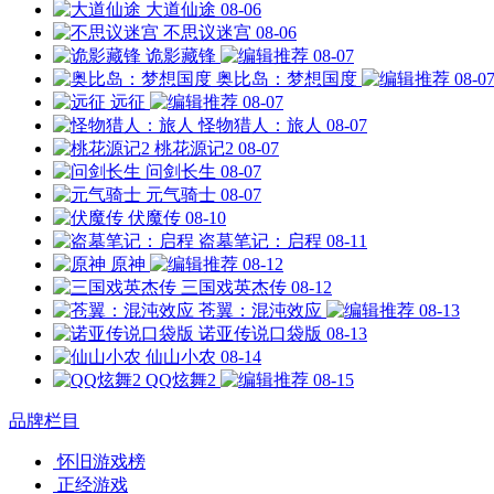
大道仙途
08-06
不思议迷宫
08-06
诡影藏锋
08-07
奥比岛：梦想国度
08-0
远征
08-07
怪物猎人：旅人
08-07
桃花源记2
08-07
问剑长生
08-07
元气骑士
08-07
伏魔传
08-10
盗墓笔记：启程
08-11
原神
08-12
三国戏英杰传
08-12
苍翼：混沌效应
08-13
诺亚传说口袋版
08-13
仙山小农
08-14
QQ炫舞2
08-15
品牌栏目
怀旧游戏榜
正经游戏