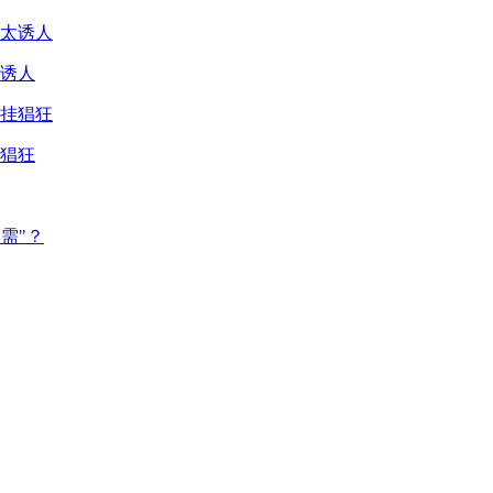
诱人
猖狂
需"？