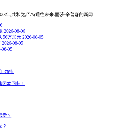
,2028年,共和党,巴特通往未来,丽莎·辛普森
的新闻
06
版
2026-08-06
56万加元
2026-08-05
面
2026-08-05
-08-05
主》领衔
典团本回归！
爱？