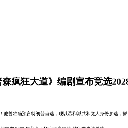
森疯狂大道》编剧宣布竞选202
年美国总统！他曾准确预言特朗普当选，现以温和派共和党人身份参