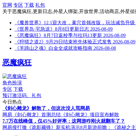
官网
专区
下载
礼包
关于
恶魔疯狂,更新日志,外星人绑架,开放世界,活动商店,外星侦
《魔兽世界》12.1迎大改，巢穴首领改版，玩法减负升级
《世界岛·宅急送》8月8日更新日志
2026-08-09
《恶魔疯狂》8月7日返校季与拉玛13更新
2026-08-09
《狩猎之道2》9月29日结束抢先体验正式发售
2026-08-09
《羊蹄山之魂》白金全成就攻略指南
2026-08-08
恶魔疯狂
角色扮演
专区
下载
预订激活码、礼包
今日热点
《剑心雕龙》解散了，但这次没人骂网易
网易《剑心雕龙》首测总结
《剑心雕龙》项目宣布解散
7.7万在线峰值，仅45%好评率：这网游咋刚火就翻车了？
网易搜打撤《诡影藏锋》新实机演示
8月新游前瞻：《诡秘之