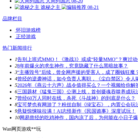
大周列国志
08-20
诡秘之主
08-21
品牌栏目
怀旧游戏榜
正经游戏
热门新闻排行
1
告别上班式MMO！《激战3》或成“轻量MMO”？爽过
2
8年前爆火的求生神作，究竟隐藏了什么黑暗故事？
3
“主播毁号”后续，曾全网声援的受害人，成了圈钱狂魔
4
曾经的逆袭神话，如今负责人离职，《尘白禁区》令人
5
2026年《燕云十六声》战令值得买么？一个视频给你解
6
三国题材《猛鬼三国》公测上线，首创摄魂吞噬养成玩
7
曾经60万人同时在线，杀死《斗战神》的到底是什么？
8
宝可梦也有网游了？粉丝自制《绿宝石》，内置公会玩
9
悬疑惊悚味拉满！AI志怪新作《民国诡事》深度试玩！
10
网易曾经的吃鸡神作，国内凉了后，为何能在小日子爆
Wan网页游戏**玩