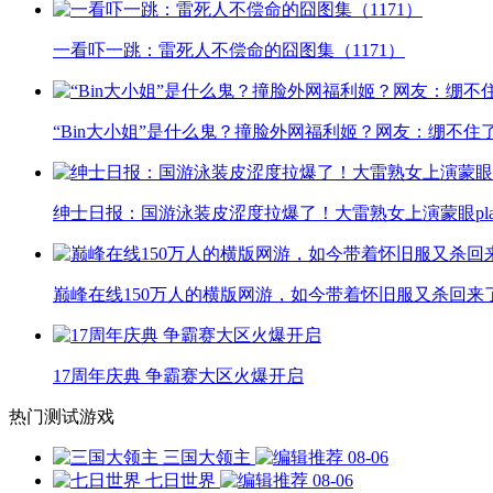
一看吓一跳：雷死人不偿命的囧图集（1171）
“Bin大小姐”是什么鬼？撞脸外网福利姬？网友：绷不住
绅士日报：国游泳装皮涩度拉爆了！大雷熟女上演蒙眼pla
巅峰在线150万人的横版网游，如今带着怀旧服又杀回来
17周年庆典 争霸赛大区火爆开启
热门测试游戏
三国大领主
08-06
七日世界
08-06