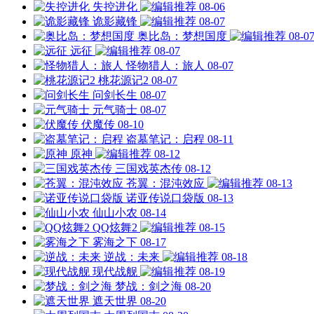
失控进化
08-06
诡影藏锋
08-07
奥比岛：梦想国度
08-0
远征
08-07
怪物猎人：旅人
08-07
桃花源记2
08-07
问剑长生
08-07
元气骑士
08-07
伏魔传
08-10
盗墓笔记：启程
08-11
原神
08-12
三国戏英杰传
08-12
苍翼：混沌效应
08-13
诺亚传说口袋版
08-13
仙山小农
08-14
QQ炫舞2
08-15
雾海之下
08-17
逆战：未来
08-18
现代战舰
08-19
梦战：剑之海
08-20
遮天世界
08-20