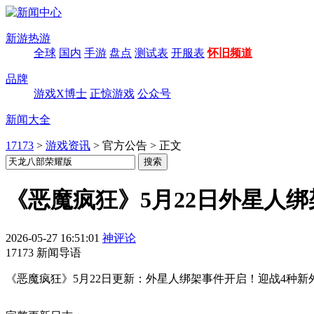
新游热游
全球
国内
手游
盘点
测试表
开服表
怀旧频道
品牌
游戏X博士
正惊游戏
公众号
新闻大全
17173
>
游戏资讯
>
官方公告
>
正文
《恶魔疯狂》5月22日外星人绑
2026-05-27 16:51:01
神评论
17173 新闻导语
《恶魔疯狂》5月22日更新：外星人绑架事件开启！迎战4种