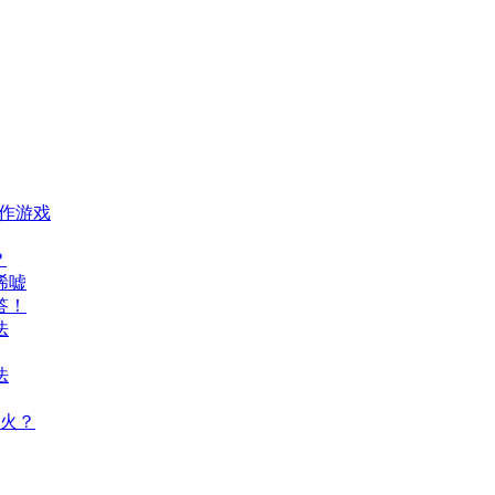
动作游戏
？
唏嘘
答！
法
法
火？