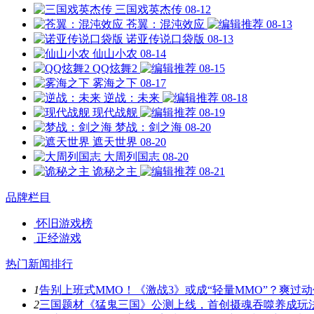
三国戏英杰传
08-12
苍翼：混沌效应
08-13
诺亚传说口袋版
08-13
仙山小农
08-14
QQ炫舞2
08-15
雾海之下
08-17
逆战：未来
08-18
现代战舰
08-19
梦战：剑之海
08-20
遮天世界
08-20
大周列国志
08-20
诡秘之主
08-21
品牌栏目
怀旧游戏榜
正经游戏
热门新闻排行
1
告别上班式MMO！《激战3》或成“轻量MMO”？爽过
2
三国题材《猛鬼三国》公测上线，首创摄魂吞噬养成玩