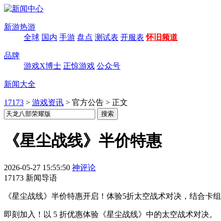
新游热游
全球
国内
手游
盘点
测试表
开服表
怀旧频道
品牌
游戏X博士
正惊游戏
公众号
新闻大全
17173
>
游戏资讯
>
官方公告
>
正文
《星尘战线》半价特惠
2026-05-27 15:55:50
神评论
17173 新闻导语
《星尘战线》半价特惠开启！体验5折太空战术对决，结合卡
即刻加入！以 5 折优惠体验《星尘战线》中的太空战术对决。