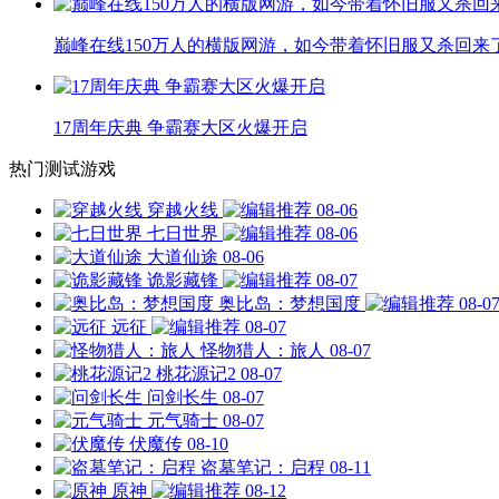
巅峰在线150万人的横版网游，如今带着怀旧服又杀回来
17周年庆典 争霸赛大区火爆开启
热门测试游戏
穿越火线
08-06
七日世界
08-06
大道仙途
08-06
诡影藏锋
08-07
奥比岛：梦想国度
08-0
远征
08-07
怪物猎人：旅人
08-07
桃花源记2
08-07
问剑长生
08-07
元气骑士
08-07
伏魔传
08-10
盗墓笔记：启程
08-11
原神
08-12