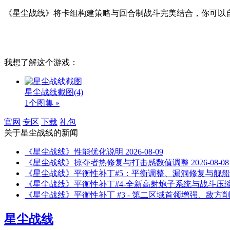
《星尘战线》将卡组构建策略与回合制战斗完美结合，你可以
我想了解这个游戏：
星尘战线截图
(4)
1个图集 »
官网
专区
下载
礼包
关于
星尘战线
的新闻
《星尘战线》性能优化说明
2026-08-09
《星尘战线》掠夺者热修复与打击感数值调整
2026-08-08
《星尘战线》平衡性补丁#5：平衡调整、漏洞修复与舰
《星尘战线》平衡性补丁#4-全新高射炮子系统与战斗压
《星尘战线》平衡性补丁 #3 - 第二区域首领增强、敌方
星尘战线