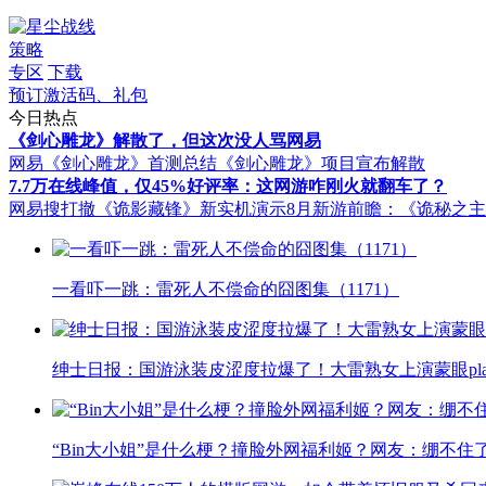
策略
专区
下载
预订激活码、礼包
今日热点
《剑心雕龙》解散了，但这次没人骂网易
网易《剑心雕龙》首测总结
《剑心雕龙》项目宣布解散
7.7万在线峰值，仅45%好评率：这网游咋刚火就翻车了？
网易搜打撤《诡影藏锋》新实机演示
8月新游前瞻：《诡秘之
一看吓一跳：雷死人不偿命的囧图集（1171）
绅士日报：国游泳装皮涩度拉爆了！大雷熟女上演蒙眼pla
“Bin大小姐”是什么梗？撞脸外网福利姬？网友：绷不住