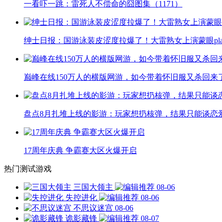
一看吓一跳：雷死人不偿命的囧图集（1171）
绅士日报：国游泳装皮涩度拉爆了！大雷熟女上演蒙眼pla
巅峰在线150万人的横版网游，如今带着怀旧服又杀回来
盘点8月扎堆上线的影游：玩家想扔核弹，结果只能谈恋
17周年庆典 争霸赛大区火爆开启
热门测试游戏
三国大领主
08-06
失控进化
08-06
不思议迷宫
08-06
诡影藏锋
08-07