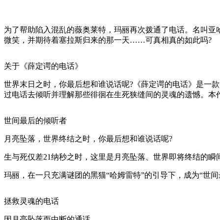
为了帮助陷入混乱的薇奥莱特，玛丽再次拨通了电话。名叫亚
微笑，并期待着塞拉斯归来的那一天……可真相真的如此吗?
关于《薛定谔的电话》
世界末日之时，你最后想和谁说话呢?《薛定谔的电话》是一款
过电话去倾听并理解那些徘徊在生死狭缝间的灵魂的遗憾。本作确定于20
世间最后的倾听者
月亮坠落，世界终结之时，你最后想和谁说话呢?
生与死仅差21纳秒之时，这里是月亮坠落、世界即将终结的瞬
玛丽，在一只充满谜团的黑猫“哈姆雷特”的引导下，成为“世间
拯救灵魂的电话
因月亮坠落而中断的通话。