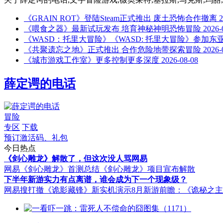
《GRAIN ROT》登陆Steam正式推出 废土恐怖合作撤离
2
《喂食之器》最新试玩发布 培育神秘神明恐怖冒险
2026-
《WASD：托里大冒险》《WASD: 托里大冒险》参加东亚
《共聚遗忘之地》正式推出 合作危险地带探索冒险
2026-
《城市游戏工作室》更多控制更多深度
2026-08-08
薛定谔的电话
冒险
专区
下载
预订激活码、礼包
今日热点
《剑心雕龙》解散了，但这次没人骂网易
网易《剑心雕龙》首测总结
《剑心雕龙》项目宣布解散
下半年新游实力有点离谱，谁会成为下一个现象级？
网易搜打撤《诡影藏锋》新实机演示
8月新游前瞻：《诡秘之