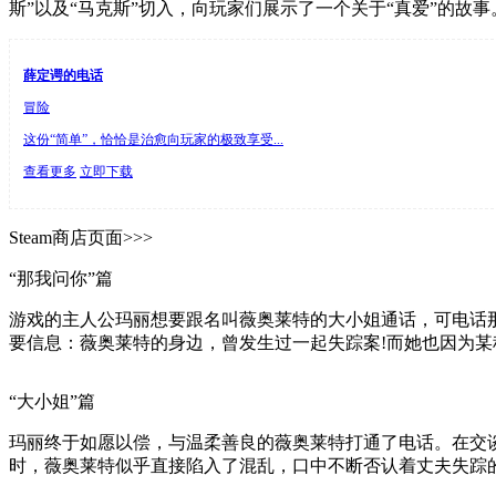
斯”以及“马克斯”切入，向玩家们展示了一个关于“真爱”的故事
薛定谔的电话
冒险
这份“简单”，恰恰是治愈向玩家的极致享受...
查看更多
立即下载
Steam商店页面>>>
“那我问你”篇
游戏的主人公玛丽想要跟名叫薇奥莱特的大小姐通话，可电话那
要信息：薇奥莱特的身边，曾发生过一起失踪案!而她也因为某
“大小姐”篇
玛丽终于如愿以偿，与温柔善良的薇奥莱特打通了电话。在交
时，薇奥莱特似乎直接陷入了混乱，口中不断否认着丈夫失踪