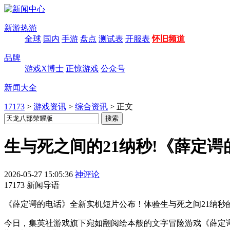
新游热游
全球
国内
手游
盘点
测试表
开服表
怀旧频道
品牌
游戏X博士
正惊游戏
公众号
新闻大全
17173
>
游戏资讯
>
综合资讯
>
正文
生与死之间的21纳秒!《薛定
2026-05-27 15:05:36
神评论
17173 新闻导语
《薛定谔的电话》全新实机短片公布！体验生与死之间21纳秒的感
今日，集英社游戏旗下宛如翻阅绘本般的文字冒险游戏《薛定谔