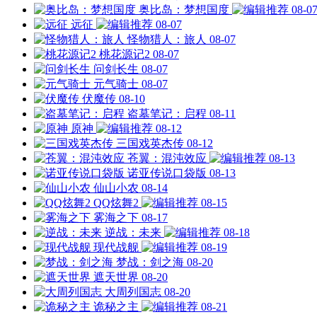
奥比岛：梦想国度
08-0
远征
08-07
怪物猎人：旅人
08-07
桃花源记2
08-07
问剑长生
08-07
元气骑士
08-07
伏魔传
08-10
盗墓笔记：启程
08-11
原神
08-12
三国戏英杰传
08-12
苍翼：混沌效应
08-13
诺亚传说口袋版
08-13
仙山小农
08-14
QQ炫舞2
08-15
雾海之下
08-17
逆战：未来
08-18
现代战舰
08-19
梦战：剑之海
08-20
遮天世界
08-20
大周列国志
08-20
诡秘之主
08-21