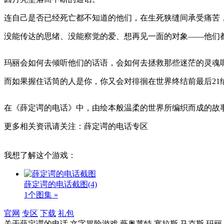
连自己是否已经死亡都不知道的他们，在生死狭缝间承受痛苦
没能传达的思绪、没能察觉的爱、想再见一面的对象——他们都
玛丽会如何去倾听他们的话语，会如何去拯救那些迷茫的灵魂呢
而如果握住话筒的人是你，你又会对徘徊在世界终结前最后21
在《薛定谔的电话》中，由绘本般温柔的世界所编织而成的故
更多相关资讯请关注：薛定谔的电话专区
我想了解这个游戏：
薛定谔的电话截图
(4)
1个图集 »
官网
专区
下载
礼包
关于
薛定谔的电话,文字冒险游戏,薇奥莱特,塞拉斯,马克斯,玛丽,黑猫哈姆雷