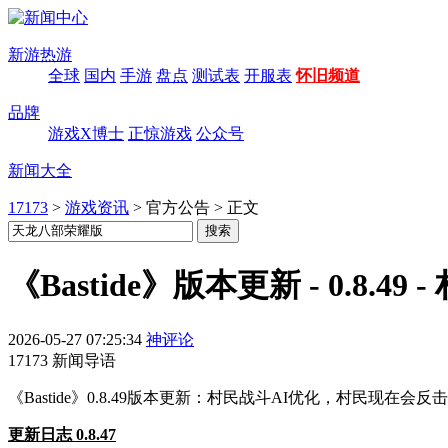
新游热游
全球
国内
手游
盘点
测试表
开服表
怀旧频道
品牌
游戏X博士
正惊游戏
公众号
新闻大全
17173
>
游戏资讯
>
官方公告
>
正文
《Bastide》版本更新 - 0.8.49
2026-05-27 07:25:34
神评论
17173 新闻导语
《Bastide》0.8.49版本更新：村民战斗AI优化，村民
更新日志 0.8.47