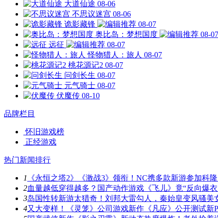
大道仙途
08-06
不思议迷宫
08-06
诡影藏锋
08-07
奥比岛：梦想国度
08-0
远征
08-07
怪物猎人：旅人
08-07
桃花源记2
08-07
问剑长生
08-07
元气骑士
08-07
伏魔传
08-10
品牌栏目
怀旧游戏榜
正经游戏
热门新闻排行
1
《永恒之塔2》《激战3》领衔！NC携多款新游参加科隆
2
血量越低穿得越多？国产动作游戏《飞儿》竟“反向爆衣
3
岛国性转新游太猎奇！刘邦大雷勾人，秦始皇变风骚美
4
又大变样！《灵笼》公司游戏新作《凡应》公开测试新P