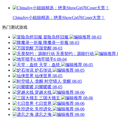
ChinaJoy小姐姐精选：绝美ShowGirl与Coser大赏！
热门测试游戏
冒险岛怀旧服
08-03
降魔录一折服
08-03
万国觉醒
08-03
无畏契约：源能行动
地牢猎手6
08-04
天堂：血统
08-05
炉石传说
08-05
仙侠世界
08-05
时空猎人·觉醒
08-05
闪耀暖暖
08-05
穿越火线
08-06
三国大领主
08-06
七日世界
08-06
失控进化
08-06
遗忘之海
08-06