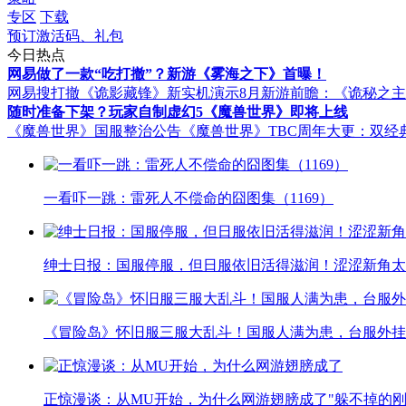
专区
下载
预订激活码、礼包
今日热点
网易做了一款“吃打撤”？新游《雾海之下》首曝！
网易搜打撤《诡影藏锋》新实机演示
8月新游前瞻：《诡秘之
随时准备下架？玩家自制虚幻5《魔兽世界》即将上线
《魔兽世界》国服整治公告
《魔兽世界》TBC周年大更：双经
一看吓一跳：雷死人不偿命的囧图集（1169）
绅士日报：国服停服，但日服依旧活得滋润！涩涩新角太
《冒险岛》怀旧服三服大乱斗！国服人满为患，台服外挂
正惊漫谈：从MU开始，为什么网游翅膀成了"躲不掉的刚