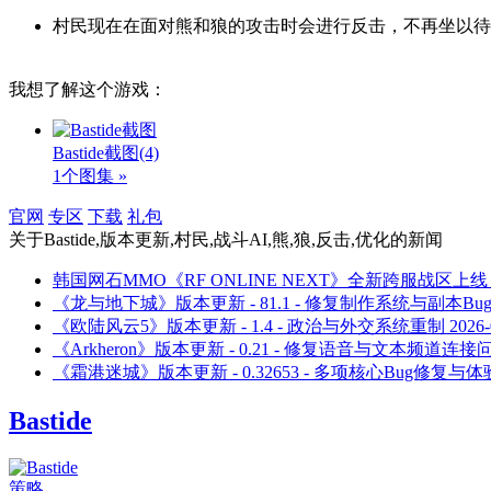
村民现在在面对熊和狼的攻击时会进行反击，不再坐以待
我想了解这个游戏：
Bastide截图
(4)
1个图集 »
官网
专区
下载
礼包
关于
Bastide,版本更新,村民,战斗AI,熊,狼,反击,优化
的新闻
韩国网石MMO《RF ONLINE NEXT》全新跨服战区上线
《龙与地下城》版本更新 - 81.1 - 修复制作系统与副本Bu
《欧陆风云5》版本更新 - 1.4 - 政治与外交系统重制
2026-
《Arkheron》版本更新 - 0.21 - 修复语音与文本频道连接
《霜港迷城》版本更新 - 0.32653 - 多项核心Bug修复与
Bastide
策略