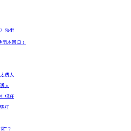
主》领衔
典团本回归！
诱人
猖狂
需"？