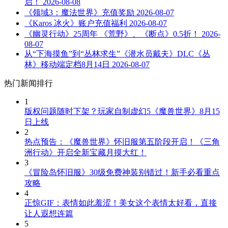
启！
2026-08-08
《领域3：魔法世界》充值奖励
2026-08-07
《Karos 冰火》账户充值福利
2026-08-07
《幽灵行动》25周年 《荒野》、《断点》0.5折！
2026-
08-07
从“下海摸鱼”到“丛林求生”《潜水员戴夫》DLC《丛
林》移动端定档8月14日
2026-08-07
热门新闻排行
1
版权问题随时下架？玩家自制虚幻5《魔兽世界》8月15
日上线
2
热点预告：《魔兽世界》怀旧服第五阶段开启！《三角
洲行动》开启全新宝藏月摸大红！
3
《冒险岛怀旧服》30级免费神装别错过！新手必看重点
攻略
4
正惊GIF：表情如此羞涩！美女这个表情太好看，直接
让人遐想连篇
5