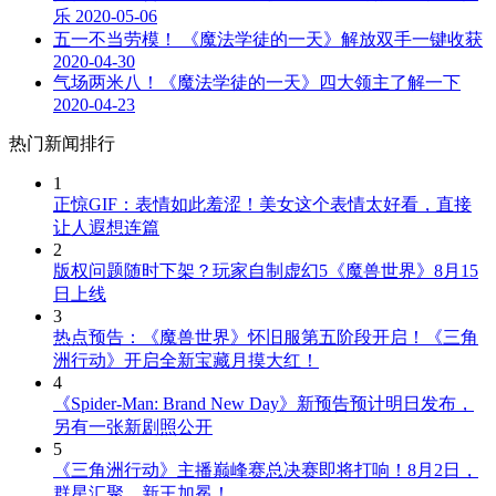
乐
2020-05-06
五一不当劳模！ 《魔法学徒的一天》解放双手一键收获
2020-04-30
气场两米八！《魔法学徒的一天》四大领主了解一下
2020-04-23
热门新闻排行
1
正惊GIF：表情如此羞涩！美女这个表情太好看，直接
让人遐想连篇
2
版权问题随时下架？玩家自制虚幻5《魔兽世界》8月15
日上线
3
热点预告：《魔兽世界》怀旧服第五阶段开启！《三角
洲行动》开启全新宝藏月摸大红！
4
《Spider-Man: Brand New Day》新预告预计明日发布，
另有一张新剧照公开
5
《三角洲行动》主播巅峰赛总决赛即将打响！8月2日，
群星汇聚，新王加冕！