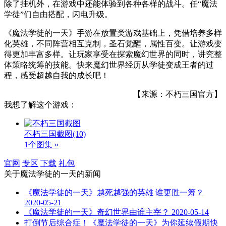
除了挂机外，在游戏中还能体验到各种各样的战斗。任“魔法
学徒”们自由搭配，闪电升级。
《魔法学徒的一天》手游在放置类游戏基础上，凭借培养多样
化英雄，不同阵营相互克制，圣石觉醒，属性百变。让游戏变
得更加丰富多样。让玩家享受在探索魔幻世界的同时，讲究整
体策略统筹的技能。快来魔幻世界经历从学徒变成王者的过
程，感受超越自我的成长吧！
【来源：不朽三国官方】
我想了解这个游戏：
不朽三国截图
(10)
1个图集 »
官网
专区
下载
礼包
关于
魔法学徒的一天
的新闻
《魔法学徒的一天》越死越强的英雄 谁更胜一筹？
2020-05-21
《魔法学徒的一天》奇幻世界由谁主宰？
2020-05-14
打倒节后综合症！《魔法学徒的一天》为你延续假期快