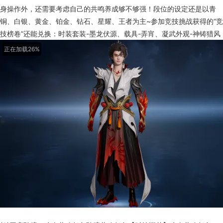
身操作外，还需要考虑自己的共鸣养成够不够强！段位的设定还是以青
铜、白银、黄金、铂金、钻石、星耀、王者为主~参加竞技挑战获得的“竞
技榜卷”还能兑换：时装套装-墨龙伏源、载具-弄宵、凝武外观-神铸猎风
正在加载32%