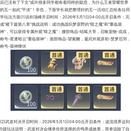
后已没有了下文”或许很多同学都有着同样的疑惑，为什么王者荣耀世界
的五一如此“平淡”！非也，下面学长就把整理好的五一活动汇总给各位同
学玩法方面(1)说剑顶峰开启时间：2026年5月1日04:00点开启条件：完
成“稷下篇第八章”挑战说明：成功挑战织梦原野的“暗之魇”和“重临噩
神”，可以获得专属外观“暗之魇”：腰部饰品-咕呱大哥，召唤宠物-戎戎，
称号-星逐暗云“重临噩神”：面部饰品-望紫阙，凝武外观原初-焚梦厄羽，
称号-噩神降伏
(2)武道对决开启时间：2026年5月1日04:00点开启条件：波流境界达到
5级玩法说明：武道对决会继承你所选择的共鸣养成效果，简单说除了自