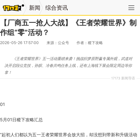
新闻
综合资讯
【厂商五一抢人大战】《王者荣耀世界》制
作组“零”活动？
2026-05-26 17:57:00
来源：公众号
作者：稷下攻略
《王者荣耀世界》五一活动重磅来袭！挑战织梦原野赢专属外观，武道对
决开启段位竞技，孙膑、冷春共鸣任务上线，还有上海线下展会限定周边等你
拿！
17173 新闻导语
01
5月01日稷下攻略汇总
“起初人们都以为五一王者荣耀世界会放大招，却没想到带新和升级活动