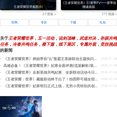
《王者荣耀世界》S1赛季PV——赛季前
王者荣耀世界截图
(6)
瞻速览版
2个图集 »
17个视频 »
官网
专区
下载
礼包
关于
王者荣耀世界
，
五一活动
，
说剑顶峰
，
武道对决
，
孙膑共鸣
任务
，
冷春共鸣任务
，
稷下篇
，
线下展区
，
专属外观
，
竞技挑战
的新闻
《王者荣耀世界》师姐带你“云”逛霸王茶姬联动主题快闪店！
2026-07-29
高难必备！《王者荣耀世界》妃寒全面评测/流派解析/装备推荐！
2026-07-28
《王者荣耀世界》全新英雄共鸣妃寒、全新联动活动今日正式上线！
2026-07-24
《王者荣耀：世界》藏狐联动终于出了！拍照即可领全部奖励！附点位预测图！
2026-07-24
《王者荣耀世界》妃寒明日正式上线，无穷小亮特别共创来啦！
2026-07-23