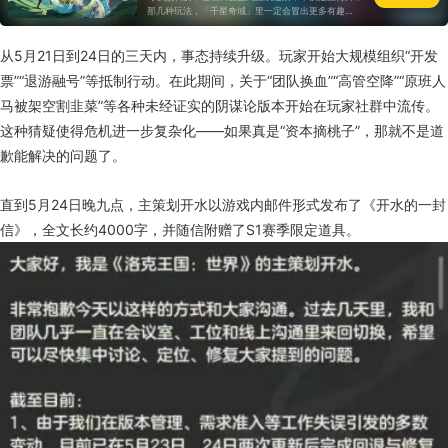
那几种玩法，「千星奇域」里一定会冒出更多有趣
的“原游戏”...
从5月21日到24日的三天内，事态持续升级。玩家开始大规模组织“开发
票”“退游融号”等抵制行动。在此期间，关于“团队换血”“高管空降”“原班人
马被架空割韭菜”等各种未经证实的阴谋论版本开始在玩家社群中流传。
这种猜疑使得危机进一步复杂化——如果真是“资本摘桃子”，那就不是道
歉能解决的问题了。
直到5月24日晚九点，主策划开水以游戏内邮件形式发布了《开水的一封
信》，全文长约4000字，并随信附赠了S1赛季限定道具。