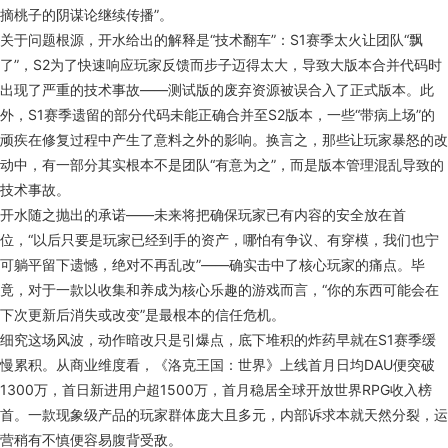
摘桃子的阴谋论继续传播”。
关于问题根源，开水给出的解释是“技术翻车”：S1赛季太火让团队“飘
了”，S2为了快速响应玩家反馈而步子迈得太大，导致大版本合并代码时
出现了严重的技术事故——测试版的废弃资源被误合入了正式版本。此
外，S1赛季遗留的部分代码未能正确合并至S2版本，一些“带病上场”的
顽疾在修复过程中产生了意料之外的影响。换言之，那些让玩家暴怒的改
动中，有一部分其实根本不是团队“有意为之”，而是版本管理混乱导致的
技术事故。
开水随之抛出的承诺——未来将把确保玩家已有内容的安全放在首
位，“以后只要是玩家已经到手的资产，哪怕有争议、有穿模，我们也宁
可躺平留下遗憾，绝对不再乱改”——确实击中了核心玩家的痛点。毕
竟，对于一款以收集和养成为核心乐趣的游戏而言，“你的东西可能会在
下次更新后消失或改变”是最根本的信任危机。
细究这场风波，动作暗改只是引爆点，底下堆积的炸药早就在S1赛季缓
慢累积。从商业维度看，《洛克王国：世界》上线首月日均DAU便突破
1300万，首日新进用户超1500万，首月稳居全球开放世界RPG收入榜
首。一款现象级产品的玩家群体庞大且多元，内部诉求本就天然分裂，运
营稍有不慎便容易腹背受敌。