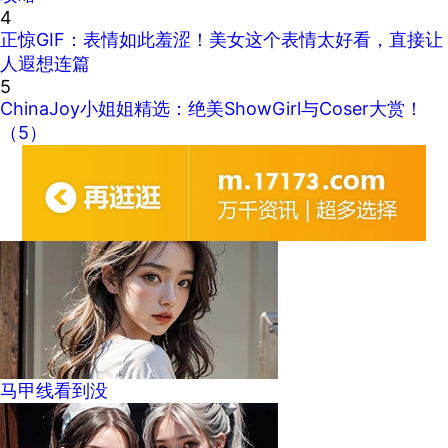
4
正惊GIF：表情如此羞涩！美女这个表情太好看，直接让
人遐想连篇
5
ChinaJoy小姐姐精选：绝美ShowGirl与Coser大赏！
（5）
马甲线看到没