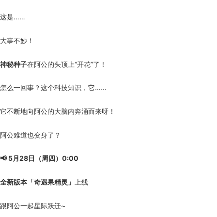
这是……
大事不妙！
神秘种子
在阿公的头顶上“开花”了！
怎么一回事？这个科技知识，它……
它不断地向阿公的大脑内奔涌而来呀！
阿公难道也变身了？
📢 5月28日（周四）0:00
全新版本「奇遇果精灵」
上线
跟阿公一起星际跃迁~