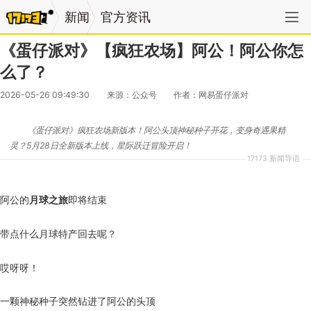
新闻
官方资讯
《蛋仔派对》【疯狂农场】阿公！阿公你怎
么了？
2026-05-26 09:49:30
来源：公众号
作者：网易蛋仔派对
《蛋仔派对》疯狂农场新版本！阿公头顶神秘种子开花，变身奇遇果精
灵？5月28日全新版本上线，星际跃迁冒险开启！
17173 新闻导语
阿公的
月球之旅
即将结束
带点什么月球特产回去呢？
哎呀呀！
一颗神秘种子突然钻进了阿公的头顶