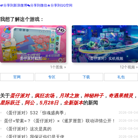
分享到新浪微博
分享到微信
分享到QQ空间
t
w
z
我想了解这个游戏：
蛋仔派对截图
(5)
《蛋仔派对》实机视频
1个图集 »
12个视频 »
官网
专区
下载
礼包
关于
蛋仔派对
，
疯狂农场
，
月球之旅
，
神秘种子
，
奇遇果精灵
，
星际跃迁
，
阿公
，
5月28日
，
全新版本
的新闻
《蛋仔派对》S32「惊魂盛典季」
2026-08-04
蛋仔+荤素=？《蛋仔派对》×《暹罗厘普》联动详情公开！
2026-08-04
《蛋仔派对》这次是真的
2026-08-04
《蛋仔派对》我保证你们是天使
2026-08-04