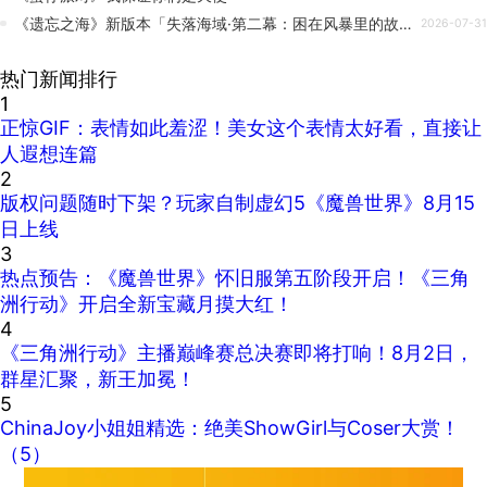
《遗忘之海》新版本「失落海域·第二幕：困在风暴里的故乡」7月30日正式上线
2026-07-31
热门新闻排行
1
正惊GIF：表情如此羞涩！美女这个表情太好看，直接让
人遐想连篇
2
版权问题随时下架？玩家自制虚幻5《魔兽世界》8月15
日上线
3
热点预告：《魔兽世界》怀旧服第五阶段开启！《三角
洲行动》开启全新宝藏月摸大红！
4
《三角洲行动》主播巅峰赛总决赛即将打响！8月2日，
群星汇聚，新王加冕！
5
ChinaJoy小姐姐精选：绝美ShowGirl与Coser大赏！
（5）