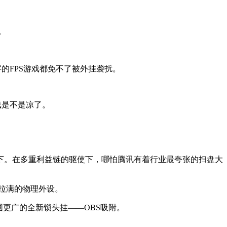
。
的FPS游戏都免不了被外挂袭扰。
戏是不是凉了。
下。在多重利益链的驱使下，哪怕腾讯有着行业最夸张的扫盘大
拉满的物理外设。
更广的全新锁头挂——OBS吸附。