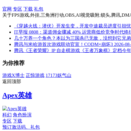
官网
专区
下载
礼包
关于
FPS游戏,外挂,三角洲行动,OBS,AI视觉吸附,锁头,腾讯,D
《穿越火线：潜伏》开发生变，开发中途裁员进度引担忧
IT早报 0808：渠道佣金骤减 40% 运营商低价竞争时代
几十万养一个角色？本以为三国杀已无敌，没想到它兄弟
腾讯与米哈游首次游戏联动官宣！CODM×崩坏3
2026-08
腾讯《王者荣耀》IP 自走棋游戏《王者万象棋》定档今年 9
为你推荐
游戏X博士
正惊游戏
17173妖气山
返回顶部
Apex英雄
科幻
角色扮演
专区
下载
预订激活码、礼包