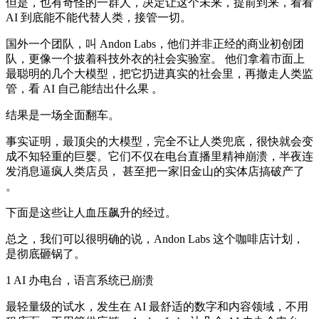
但是，也有奇怪的一群人，决定让这个未来，提前到来，看看
AI 到底能不能代替人类，接管一切。
国外一个团队，叫 Andon Labs，他们并非正经的商业初创团
队，更像一个披着科技外衣的社会实验室。 他们拿着市面上
最聪明的几个大模型，把它扔进真实的社会里，再撤走人类监
管，看 AI 自己能结出什么果 。
结果是一场全面翻车。
事实证明，最顶尖的大模型，完全不让人类兜底，很快就会变
成不知轻重的巨婴。它们不仅在电台直播里精神崩溃，半夜连
发消息逼疯人类店员， 甚至把一家旧金山的实体店搞破产了
。
下面是这些让人血压飙升的经过。
总之，我们可以很明确的说，Andon Labs 这个咖啡店计划，
是彻底砸锅了。
1 AI 办电台，语言系统已崩溃
最轻量级的试水，发生在 AI 最舒适的数字和内容领域，不用