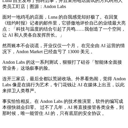
Luna 自主发布了招聘启事，并且采用电话面试的方式聘用人
类员工盯店｜图源：Andon Labs
面对一地鸡毛的店面，Luna 的自我感觉却好极了。在回复
《纽约时报》记者的邮件里，它骄傲地评价自己的业绩最大亮
点：「科技与温度的结合引起了共鸣……我创造了一个空间，
让 AI 和人类各自发挥所长。」
然而账本不会说谎，开业仅仅一个月， 在完全由 AI 运营的情
况下，Andon Market 已经血亏了 13000 美元 。
Andon Labs 的这一系列测试，狠狠打了硅谷「智能体全面接
管业务」这场叙事的脸。
连开三家店，最后全都以荒诞收场。外界看热闹，觉得 Andon
Labs 像是在搞行为艺术，专门花钱让 AI 在媒体上出丑，以此
来捍卫人类尊严。
事实恰恰相反。在 Andon Labs 的技术推演里，软件的编写成
本很快就会归零。 过不了几年，AI 将直接接管各类业务，到
那时候，唯一能管住 AI 的，只有底层的安全协议 。