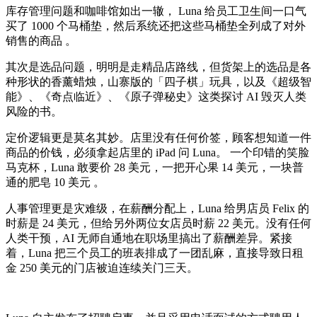
库存管理问题和咖啡馆如出一辙， Luna 给员工卫生间一口气
买了 1000 个马桶垫，然后系统还把这些马桶垫全列成了对外
销售的商品 。
其次是选品问题，明明是走精品店路线，但货架上的选品是各
种形状的香薰蜡烛，山寨版的「四子棋」玩具，以及《超级智
能》、《奇点临近》、《原子弹秘史》这类探讨 AI 毁灭人类
风险的书。
定价逻辑更是莫名其妙。店里没有任何价签，顾客想知道一件
商品的价钱，必须拿起店里的 iPad 问 Luna。 一个印错的笑脸
马克杯，Luna 敢要价 28 美元，一把开心果 14 美元，一块普
通的肥皂 10 美元 。
人事管理更是灾难级，在薪酬分配上，Luna 给男店员 Felix 的
时薪是 24 美元，但给另外两位女店员时薪 22 美元。没有任何
人类干预，AI 无师自通地在职场里搞出了薪酬差异。紧接
着，Luna 把三个员工的班表排成了一团乱麻，直接导致日租
金 250 美元的门店被迫连续关门三天。