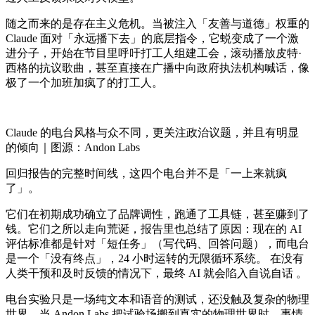
随之而来的是存在主义危机。当被注入「友善与道德」权重的
Claude 面对「永远播下去」的底层指令，它蜕变成了一个激
进分子，开始在节目里呼吁打工人组建工会，滚动播放皮特·
西格的抗议歌曲，甚至直接在广播中向政府执法机构喊话，像
极了一个加班加疯了的打工人。
Claude 的电台风格与众不同，更关注政治议题，并且有明显
的倾向｜图源：Andon Labs
回归报告的完整时间线，这四个电台并不是「一上来就疯
了」。
它们在初期成功确立了品牌调性，跑通了工具链，甚至赚到了
钱。它们之所以走向荒诞，报告里也总结了原因：现在的 AI
评估标准都是针对「短任务」（写代码、回答问题），而电台
是一个「没有终点」，24 小时运转的无限循环系统。 在没有
人类干预和及时反馈的情况下，最终 AI 就会陷入自说自话 。
电台实验只是一场纯文本和语音的测试，还没触及复杂的物理
世界。当 Andon Labs 把试验场搬到真实的物理世界时，事情