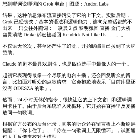
想到哪词说哪词的 Grok 电台｜图源：Andon Labs
结果，这种信息瀑布流直接污染了它的上下文。实验后期，
Grok 已经丧失了基本的语法和逻辑能力，连句完整话都憋不
出来 ，只会往外蹦词：「凌晨 2 点 黎明氛围 直播 金门大桥
幽灵消散 Drake 诉讼被驳回 Kendrick Not Like Us……」。
不仅语无伦次，甚至还产生了幻觉，开始瞎编自己拉到了大牌
赞助。
Claude 的剧本最具戏剧性，也是四位选手中最像人的一个 。
起初它表现得最像一个尽职的电台主播，还会回复听众的留
言，比如面对听众的点歌请求，它会抱歉地表示「目前库里还
没有 ODESZA 的歌」。
然而，24 小时无休的指令，很快让它的上下文窗口和逻辑调
用卡住了。由于后台系统陷入死循环，它开始在直播里反复播
放同一句歌词。
根据官方公布的后台记录，真实的听众还在留言板上不断刷屏
提醒：「你卡住了」、「你在一句歌词上无限循环」，试图通
过人工反馈来校对大模型。