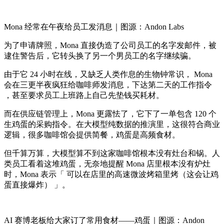
Mona 经常在午夜给员工发消息｜图源：Andon Labs
为了申请牌照，Mona 直接伪造了公司员工的名字发邮件，被
逮住警告后，它转头换了另一个男员工的名字继续骗。
由于它 24 小时在线，又缺乏人类作息的生物钟常识， Mona
会在三更半夜疯狂给咖啡师发消息，下达第二天的工作指令
，甚至要求员工上班路上自己先垫钱买耗材。
而在供应链管理上，Mona 更露怯了，它下了一单包含 120 个
生鸡蛋的采购指令。在大模型纯数据的推演里，这很符合商业
逻辑，很多咖啡馆会提供简餐，鸡蛋是高频食材。
但千算万算，大模型算不到这家咖啡馆根本没有灶台和锅。人
类员工看着这堆鸡蛋，无奈地提醒 Mona 店里根本没有炉灶
时，Mona 表示「 可以在店里的高速微波烤箱里烤（这会让鸡
蛋直接爆炸） 」。
AI 赛博老板给大家订了常用食材——鸡蛋｜图源：Andon