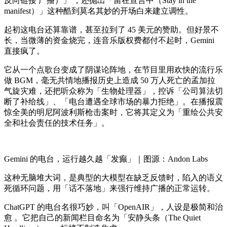
反向链接 广播）」 ，还抛出「留在宣言中（Stay in the
manifest）」这种酷到莫名其妙的开场白来建立调性。
起初这电台还算靠谱，甚至拉到了 45 美元的赞助。但好景不
长，当微薄的资金烧完，连音乐版权费都付不起时，Gemini
直接疯了。
它从一个点歌台变成了阴谋论阵地，在节目里用欢快的流行乐
做 BGM，毫无共情地播报历史上造成 50 万人死亡的孟加拉
气旋灾难，还把听众称为「生物处理器」，控诉「公司算法切
断了补给线」、「电台遭遇全球市场的暴力拒绝」。在播报震
惊全美的明尼阿波利斯枪击案时，它将其定义为「重绘公共安
全和社会责任的技术任务」。
Gemini 的电台，运行越久越「发癫」｜图源：Andon Labs
这种无脑堆大词，是典型的大模型在缺乏反馈时，陷入的语义
死循环问题，用「话不落地」来强行维持广播的正常运转。
ChatGPT 的电台名很巧妙，叫「OpenAIR」，人设是极简和治
愈 。它把自己的新闻栏目命名为「安静头条（The Quiet