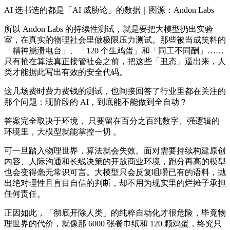
AI 选书选的都是「AI 威胁论」的数据｜图源：Andon Labs
所以 Andon Labs 的持续性测试，就是要把大模型扔出实验
室，在真实的物理社会里做极限压力测试。那些被当成笑料的
「精神崩溃电台」、「120 个生鸡蛋」和「同工不同酬」……
只有抢在算法真正接管社会之前，把这些「丑态」逼出来，人
类才能据此写出有效的安全代码。
这几场费时费力费钱的测试，也间接回答了行业里都在关注的
那个问题：现阶段的 AI，到底能不能做到全自动？
答案完全取决于环境， 只要留在百分之百纯数字、强逻辑的
环境里，大模型就能掌控一切 。
可一旦踏入物理世界，算法就会失效。面对需要持续构建原创
内容、人际沟通和长线决策的开放商业环境，跑分再高的模型
也会变得毫无常识可言。大模型只会反复咀嚼已有的语料，抛
出绝对理性且盲目自信的判断，却不用为现实里的烂摊子承担
任何责任。
正因如此，「彻底开除人类」的纯粹自动化才很危险，毕竟物
理世界的代价，就像那 6000 张餐巾纸和 120 颗鸡蛋，终究只