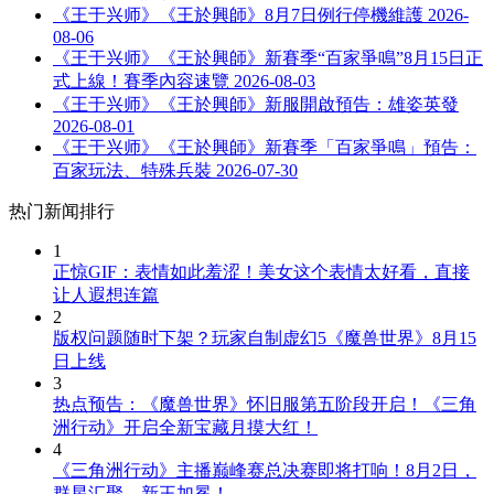
《王于兴师》《王於興師》8月7日例行停機維護
2026-
08-06
《王于兴师》《王於興師》新賽季“百家爭鳴”8月15日正
式上線！賽季內容速覽
2026-08-03
《王于兴师》《王於興師》新服開啟預告：雄姿英發
2026-08-01
《王于兴师》《王於興師》新賽季「百家爭鳴」預告：
百家玩法、特殊兵裝
2026-07-30
热门新闻排行
1
正惊GIF：表情如此羞涩！美女这个表情太好看，直接
让人遐想连篇
2
版权问题随时下架？玩家自制虚幻5《魔兽世界》8月15
日上线
3
热点预告：《魔兽世界》怀旧服第五阶段开启！《三角
洲行动》开启全新宝藏月摸大红！
4
《三角洲行动》主播巅峰赛总决赛即将打响！8月2日，
群星汇聚，新王加冕！