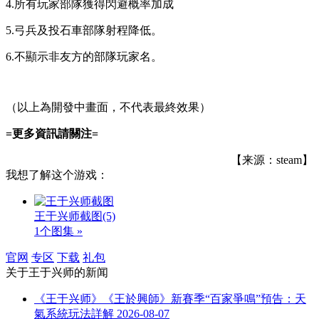
4.所有玩家部隊獲得閃避概率加成
5.弓兵及投石車部隊射程降低。
6.不顯示非友方的部隊玩家名。
（以上為開發中畫面，不代表最終效果）
=更多資訊請關注=
【来源：steam】
我想了解这个游戏：
王于兴师截图
(5)
1个图集 »
官网
专区
下载
礼包
关于
王于兴师
的新闻
《王于兴师》《王於興師》新賽季“百家爭鳴”預告：天
氣系統玩法詳解
2026-08-07