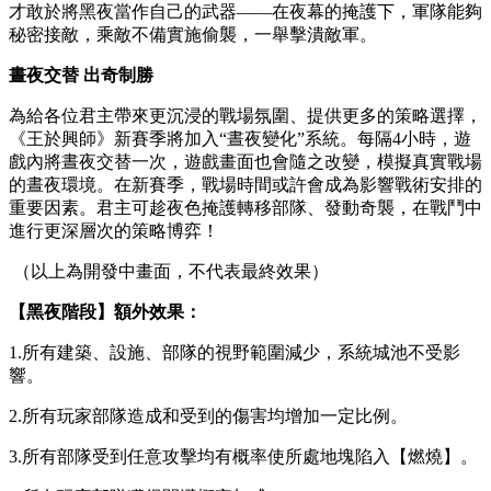
才敢於將黑夜當作自己的武器——在夜幕的掩護下，軍隊能夠
秘密接敵，乘敵不備實施偷襲，一舉擊潰敵軍。
晝夜交替 出奇制勝
為給各位君主帶來更沉浸的戰場氛圍、提供更多的策略選擇，
《王於興師》新賽季將加入“晝夜變化”系統。每隔4小時，遊
戲內將晝夜交替一次，遊戲畫面也會隨之改變，模擬真實戰場
的晝夜環境。在新賽季，戰場時間或許會成為影響戰術安排的
重要因素。君主可趁夜色掩護轉移部隊、發動奇襲，在戰鬥中
進行更深層次的策略博弈！
（以上為開發中畫面，不代表最終效果）
【黑夜階段】額外效果：
1.所有建築、設施、部隊的視野範圍減少，系統城池不受影
響。
2.所有玩家部隊造成和受到的傷害均增加一定比例。
3.所有部隊受到任意攻擊均有概率使所處地塊陷入【燃燒】。