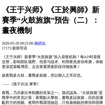
《王于兴师》《王於興師》新
賽季“火鼓旌旗”預告（二）：
晝夜機制
2026-05-26 00:21:06
神评论
17173 新闻导语
《王于兴师》新赛季“火鼓旌旗”加入昼夜机制！每4小时昼夜
交替，影响部队视野、伤害与战术。利用夜色发动奇袭，体验
更深层策略博弈。点击查看黑夜阶段详细效果！
故夜戰多火鼓，晝戰多旌旗，所以變人之耳目也。
——《孫子兵法·軍爭》
夜戰，乃兵家出奇制勝的良策之一。孫武認為，“火鼓旌旗”是
戰爭中的常見計策：夜戰點火擊鼓，晝戰多設旌旗，目的是擾
亂對方的視聽。夜間作戰環境險惡，只有最精銳的將領和部隊