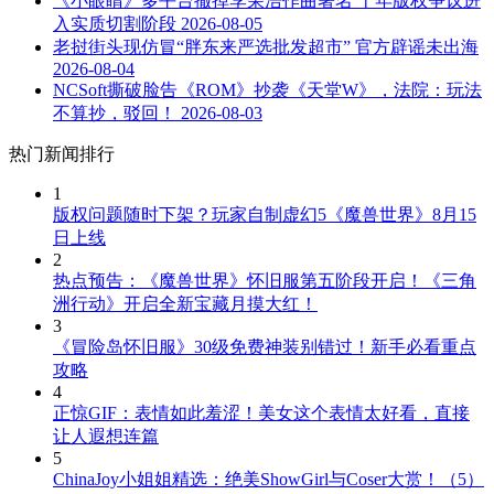
《小眼睛》多平台撤掉李荣浩作曲署名 十年版权争议进
入实质切割阶段
2026-08-05
老挝街头现仿冒“胖东来严选批发超市” 官方辟谣未出海
2026-08-04
NCSoft撕破脸告《ROM》抄袭《天堂W》，法院：玩法
不算抄，驳回！
2026-08-03
热门新闻排行
1
版权问题随时下架？玩家自制虚幻5《魔兽世界》8月15
日上线
2
热点预告：《魔兽世界》怀旧服第五阶段开启！《三角
洲行动》开启全新宝藏月摸大红！
3
《冒险岛怀旧服》30级免费神装别错过！新手必看重点
攻略
4
正惊GIF：表情如此羞涩！美女这个表情太好看，直接
让人遐想连篇
5
ChinaJoy小姐姐精选：绝美ShowGirl与Coser大赏！（5）