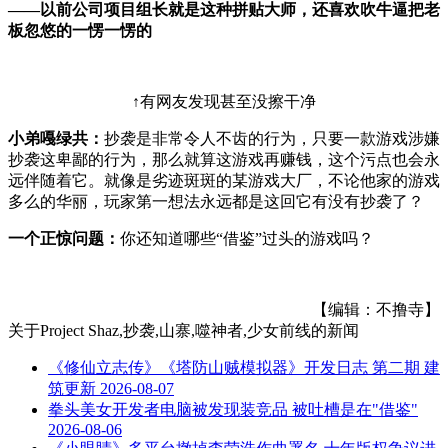
——以前公司项目组长就是这种拼贴大师，还喜欢吹牛逼把老
板忽悠的一愣一愣的
↑有网友发现甚至没擦干净
小弟嘠绿共：
抄袭是非常令人不齿的行为，只要一款游戏涉嫌
抄袭这卑鄙的行为，那么就算这游戏再赚钱，这个污点也会永
远伴随着它。就像是劣迹斑斑的某游戏大厂，不论他家的游戏
多么的华丽，玩家第一想法永远都是这回它有没有抄袭了？
一个正惊问题：
你还知道哪些“借鉴”过头的游戏吗？
【编辑：不撸寺】
关于
Project Shaz,抄袭,山寨,噬神者,少女前线
的新闻
《修仙立志传》《塔防山贼模拟器》开发日志 第二期 建
筑更新
2026-08-07
拳头美女开发者电脑被发现装竞品 被吐槽是在"借鉴"
2026-08-06