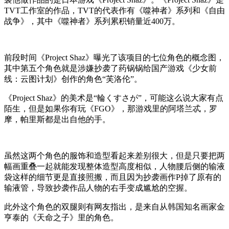
TVT工作室的作品，TVT的代表作有《噬神者》系列和《自由
战争》，其中《噬神者》系列累积销量近400万。
前段时间《Project Shaz》曝光了该项目的七位角色的概念图，
其中第五个角色就是涉嫌抄袭了
药锅锅给
国产游戏《少女前
线：云图计划》创作的角色“芙洛伦”。
《Project Shaz》的美术是“輪くすさが”，可能这么说大家有点
陌生，但是如果你有玩《FGO》，那游戏里的阿塔兰忒，罗
摩，帕里斯都是出自他的手。
虽然这两个角色的服饰和造型看起来差别很大，但是只要把两
幅画重叠一起就能发现整体造型高度相似，人物腰后侧的输液
袋这样的细节更是直接照搬，而且因为抄袭画作P掉了原有的
输液管，导致抄袭作品人物的右手变成尴尬的空握。
此外这个角色的双腿则有网友指出，是来自从韩国知名画家金
亨泰的《天命之子》里的角色。