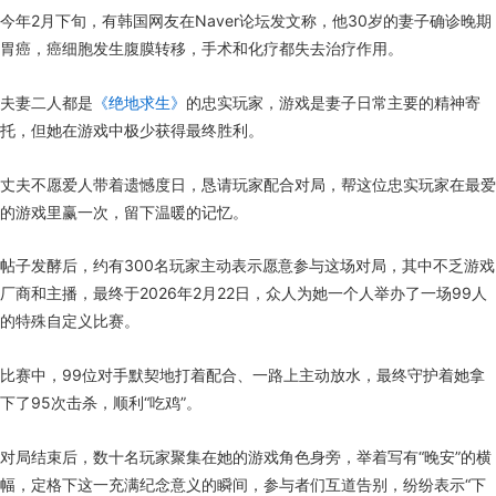
今年2月下旬，有韩国网友在Naver论坛发文称，他30岁的妻子确诊晚期
胃癌，癌细胞发生腹膜转移，手术和化疗都失去治疗作用。
夫妻二人都是
《绝地求生》
的忠实玩家，游戏是妻子日常主要的精神寄
托，但她在游戏中极少获得最终胜利。
丈夫不愿爱人带着遗憾度日，恳请玩家配合对局，帮这位忠实玩家在最爱
的游戏里赢一次，留下温暖的记忆。
帖子发酵后，约有300名玩家主动表示愿意参与这场对局，其中不乏游戏
厂商和主播，最终于2026年2月22日，众人为她一个人举办了一场99人
的特殊自定义比赛。
比赛中，99位对手默契地打着配合、一路上主动放水，最终守护着她拿
下了95次击杀，顺利“吃鸡”。
对局结束后，数十名玩家聚集在她的游戏角色身旁，举着写有“晚安”的横
幅，定格下这一充满纪念意义的瞬间，参与者们互道告别，纷纷表示“下