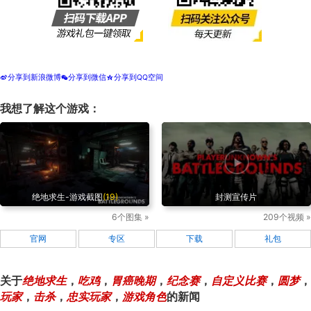
分享到新浪微博
分享到微信
分享到QQ空间
t
w
z
我想了解这个游戏：
绝地求生-游戏截图
(19)
封测宣传片
6个图集 »
209个视频 »
官网
专区
下载
礼包
关于
绝地求生
，
吃鸡
，
胃癌晚期
，
纪念赛
，
自定义比赛
，
圆梦
，
玩家
，
击杀
，
忠实玩家
，
游戏角色
的新闻