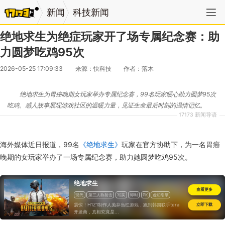
新闻
科技新闻
绝地求生为绝症玩家开了场专属纪念赛：助
力圆梦吃鸡95次
2026-05-25 17:09:33
来源：快科技
作者：落木
绝地求生为胃癌晚期女玩家举办专属纪念赛，99名玩家暖心助力圆梦95次
吃鸡。感人故事展现游戏社区的温暖力量，见证生命最后时刻的温情记忆。
17173 新闻导语
海外媒体近日报道，99名
《绝地求生》
玩家在官方协助下，为一名胃癌
晚期的女玩家举办了一场专属纪念赛，助力她圆梦吃鸡95次。
绝地求生
查看更多
现代
第三人称射击
写实
即时
PK
虚幻引擎
TPS
射击
大逃杀
一次性付费
震惊！H1Z1制作人抛弃当红游戏，跑到韩国联手tera
立即下载
开发商，真相究竟是...