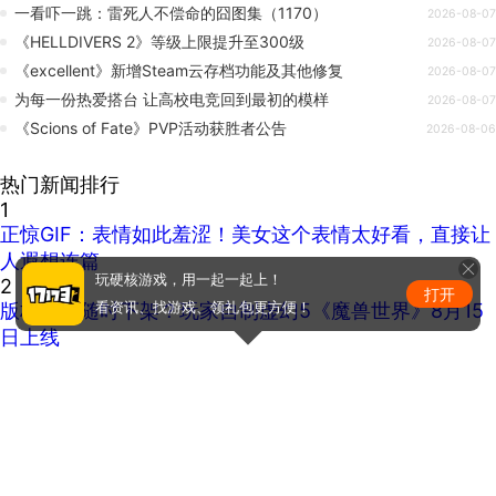
一看吓一跳：雷死人不偿命的囧图集（1170）
2026-08-07
《HELLDIVERS 2》等级上限提升至300级
2026-08-07
《excellent》新增Steam云存档功能及其他修复
2026-08-07
为每一份热爱搭台 让高校电竞回到最初的模样
2026-08-07
《Scions of Fate》PVP活动获胜者公告
2026-08-06
热门新闻排行
1
正惊GIF：表情如此羞涩！美女这个表情太好看，直接让
人遐想连篇
玩硬核游戏，用一起一起上！
2
打开
版权问题随时下架？玩家自制虚幻5《魔兽世界》8月15
看资讯、找游戏、领礼包更方便！
日上线
3
热点预告：《魔兽世界》怀旧服第五阶段开启！《三角
洲行动》开启全新宝藏月摸大红！
4
《Spider-Man: Brand New Day》新预告预计明日发
布，另有一张新剧照公开