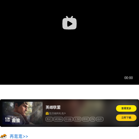
英雄联盟
查看更多
生日福利礼包
立即下载
奇幻
MOBA
半Q版
2.5D
即时
PK
动作
开房间
竞技
道具收费
海外
怀旧
再逛逛>>