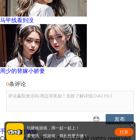
马甲线看到没
周少的替嫁小娇妻
0
条评论
评论赢取激活码/周边等奖励！加群了解详情224611913
发布
玩硬核游戏，用一起一起上！
手机版
|
电脑版
打开
看资讯、找游戏、领礼包更方便！
Copyright © 2001-2026 17173. All rights reserved.