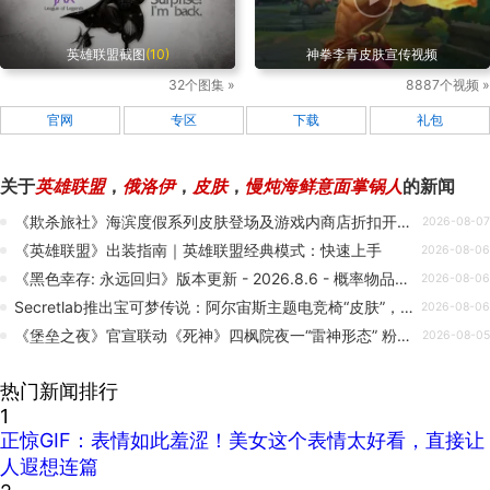
英雄联盟截图
(10)
神拳李青皮肤宣传视频
32个图集 »
8887个视频 »
官网
专区
下载
礼包
关于
英雄联盟
，
俄洛伊
，
皮肤
，
慢炖海鲜意面掌锅人
的新闻
《欺杀旅社》海滨度假系列皮肤登场及游戏内商店折扣开启！
2026-08-07
《英雄联盟》出装指南｜英雄联盟经典模式：快速上手
2026-08-06
《黑色幸存: 永远回归》版本更新 - 2026.8.6 - 概率物品调整说明
2026-08-06
Secretlab推出宝可梦传说：阿尔宙斯主题电竞椅“皮肤”，以初代御三家进化形态为特色
2026-08-06
《堡垒之夜》官宣联动《死神》四枫院夜一“雷神形态” 粉丝跪求别和谐我女神
2026-08-05
热门新闻排行
1
正惊GIF：表情如此羞涩！美女这个表情太好看，直接让
人遐想连篇