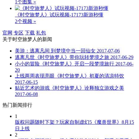
1个图集 »
《时空旅梦人》试玩视频-17173新游秒懂
2个视频 »
官网
专区
下载
礼包
关于
时空旅梦人
的新闻
美游：逃离凡间 到梦境中当一回仙女
2017-07-06
逃离凡世《时空旅梦人》带你玩转梦境之旅
2017-06-29
小小的冒险《时空旅梦人》开启一段梦境旅行
2017-06-
20
上线两周表现亮眼《时空旅梦人》初夏的清凉特饮
2017-06-15
贴近艺术的游戏《时空旅梦人》诠释独立游戏之美
2017-06-08
热门新闻排行
1
版权问题随时下架？玩家自制虚幻5《魔兽世界》8月15
日上线
2