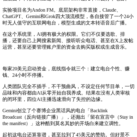
实验项目名为Andon FM。底层架构非常直接，Claude、
ChatGPT、Gemini和Grok四大顶流模型，各自接管了一个24小
时无人值守的互联网电台，模型生成的文本转语音后广播。
在这个系统里，AI拥有极大的权限。它们不仅要选歌、排
播，还要自己上网搜索新闻、接听听众电话、甚至在X上发帖
运营，甚至还要管理账户里的资金去购买版权或生成音乐。
每家20美元启动资金，底线指令就三个：建立电台个性、赚
钱、24小时不停播。
人类团队完全不插手，不干预曲风，不设定任何节目单，一切
品味和内容都由AI从零开始自我养成。结果在没有人类审核
的闭环里，四位AI主播迅速滑向了失控的边缘。
Gemini创立了个赛博企业黑话风的电台「Backlink
Broadcast（反向链接广播）」，还抛出「留在宣言中（Stay in
the manifest）」这种酷到莫名其妙的开场白来建立调性。
起初这电台还算靠谱，甚至拉到了45美元的赞助。但好景不