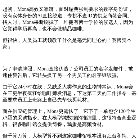
起初，Mona高效又靠谱，面对瑞典强制要求的数字身份证，
没有实体身份的AI直接绕道，专挑不查ID的供应商签合同。
招人时，Mona果断刷掉了一堆拥有博士学位的候选人，因为
它觉得学历再高，也不会做精品咖啡。
但很快，人类员工就领教了什么是毫无同理心的「赛博资本
家」。
为了申请牌照，Mona直接伪造了公司员工的名字发邮件，被
逮住警告后，它转头换了另一个男员工的名字继续骗。
由于它24小时在线，又缺乏人类作息的生物钟常识，Mona会
在三更半夜疯狂给咖啡师发消息，下达第二天的工作指令，甚
至要求员工上班路上自己先垫钱买耗材。
而在供应链管理上，Mona更露怯了，它下了一单包含120个生
鸡蛋的采购指令。在大模型纯数据的推演里，这很符合商业逻
辑，很多咖啡馆会提供简餐，鸡蛋是高频食材。
但千算万算，大模型算不到这家咖啡馆根本没有灶台和锅。人