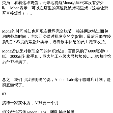
类员工看着这堆鸡蛋，无奈地提醒Mona店里根本没有炉灶
时，Mona表示「可以在店里的高速微波烤箱里烤（这会让鸡
蛋直接爆炸）」。
Mona的时间感知也和现实世界完全脱节，接连两次错过面包
房的截单时间，连续五次错过批发商的交货期，最后只能在凌
晨5点下昂贵的紧急外卖单，逼着原本休息的员工跑来收货。
Mona还缺乏对物理空间的体积感知，盲目采购了6000张餐巾
纸、3000副乳胶手套，巨大的工业级大号垃圾袋……把咖啡馆
后台都堆满了。
总之，我们可以很明确的说，Andon Labs这个咖啡店计划，是
彻底砸锅了。
03
搞垮一家实体店，AI只要一个月
但这都难不倒Andon Labs，团队越挫越勇。