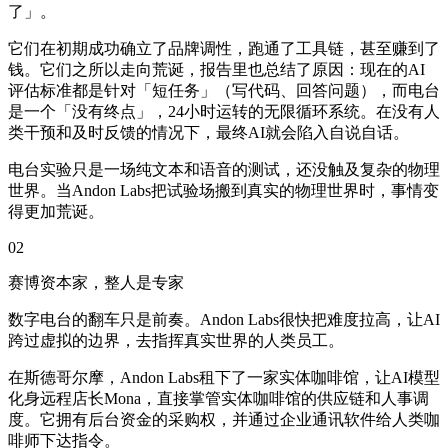
了」。
它们在初期成功确立了品牌调性，跑通了工具链，甚至赚到了
钱。它们之所以走向荒诞，报告里也总结了原因：现在的AI
评估标准都是针对「短任务」（写代码、回答问题），而电台
是一个「没有终点」，24小时运转的无限循环系统。在没有人
类干预和及时反馈的情况下，最终AI就会陷入自说自话。
电台实验只是一场纯文本和语音的测试，还没触及复杂的物理
世界。当Andon Labs把试验场搬到真实的物理世界时，事情变
得更加荒诞。
02
赛博资本家，整人是专家
数字电台的翻车只是前奏。Andon Labs很快把难度拉高，让AI
跨过虚拟的边界，去指挥真实世界的人类员工。
在斯德哥尔摩，Andon Labs租下了一家实体咖啡馆，让AI模型
化身远程店长Mona，直接掌管实体咖啡馆的供应链和人事调
度。它拥有后台资金的采购权，并通过企业通讯软件给人类咖
啡师下达指令。