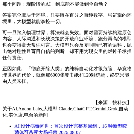
那个问题：现阶段的AI，到底能不能做到全自动？
答案完全取决于环境，只要留在百分之百纯数字、强逻辑的环
境里，大模型就能掌控一切。
可一旦踏入物理世界，算法就会失效。面对需要持续构建原创
内容、人际沟通和长线决策的开放商业环境，跑分再高的模型
也会变得毫无常识可言。大模型只会反复咀嚼已有的语料，抛
出绝对理性且盲目自信的判断，却不用为现实里的烂摊子承担
任何责任。
正因如此，「彻底开除人类」的纯粹自动化才很危险，毕竟物
理世界的代价，就像那6000张餐巾纸和120颗鸡蛋，终究只能
由人类来扛。
【来源：快科技】
关于
AI,Andon Labs,大模型,Claude,ChatGPT,Gemini,Grok,自动
化,实体店,电台
的新闻
AI 设计病毒问世：首次设计完整基因组，16 种新型噬
菌体可杀死大肠杆菌
2026-08-07