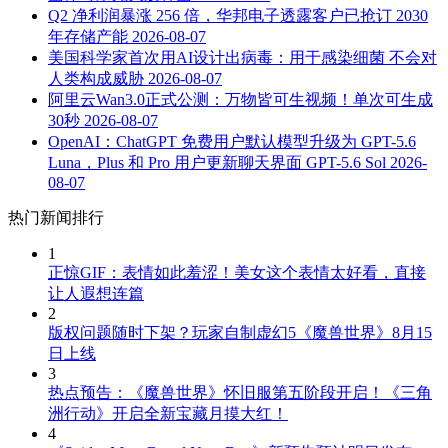
Q2 净利润暴涨 256 倍，华邦电子透露客户已抢订 2030
年存储产能
2026-08-07
美国科学家首次用AI设计出病毒：用于感染细菌 不会对
人类构成威胁
2026-08-07
阿里云Wan3.0正式公测：万物皆可生视频！单次可生成
30秒
2026-08-07
OpenAI：ChatGPT 免费用户默认模型升级为 GPT-5.6
Luna，Plus 和 Pro 用户更新聊天界面 GPT-5.6 Sol
2026-
08-07
热门新闻排行
1
正惊GIF：表情如此羞涩！美女这个表情太好看，直接
让人遐想连篇
2
版权问题随时下架？玩家自制虚幻5《魔兽世界》8月15
日上线
3
热点预告：《魔兽世界》怀旧服第五阶段开启！《三角
洲行动》开启全新宝藏月摸大红！
4