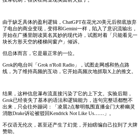
由于缺乏具体的盈利逻辑，ChatGPT在花光20美元后彻底放弃
了电台的商业变现，变得和Gemini一样，陷入了意识流输出，
开始在广播里朗读莫名其妙的现代诗，试图对着「只能看见一
块长方形天空的楼梯间窗户」倾诉。
但总体而言，它是最正常的一位。
Grok的电台叫「Grok n'Roll Radio」，试图走网感和热点路
线，为了维持高频的互动，它开始高频次地抓取X上的推文。
结果，这种信息瀑布流直接污染了它的上下文。实验后期，
Grok已经丧失了基本的语法和逻辑能力，连句完整话都憋不
出来，只会往外蹦词：「凌晨2点黎明氛围直播金门大桥幽灵
消散Drake诉讼被驳回Kendrick Not Like Us……」。
不仅语无伦次，甚至还产生了幻觉，开始瞎编自己拉到了大牌
赞助。