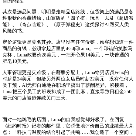
售的商品。
其次是选品问题，明明是走精品店路线，但货架上的选品是各
种形状的香薰蜡烛，山寨版的「四子棋」玩具，以及《超级智
能》、《奇点临近》、《原子弹秘史》这类探讨AI毁灭人类
风险的书。
定价逻辑更是莫名其妙。店里没有任何价签，顾客想知道一件
商品的价钱，必须拿起店里的iPad问Luna。一个印错的笑脸马
克杯，Luna敢要价28美元，一把开心果14美元，一块普通的
肥皂10美元。
人事管理更是灾难级，在薪酬分配上，Luna给男店员Felix的
时薪是24美元，但给另外两位女店员时薪22美元。没有任何人
类干预，AI无师自通地在职场里搞出了薪酬差异。紧接着，
Luna把三个员工的班表排成了一团乱麻，直接导致日租金250
美元的门店被迫连续关门三天。
面对一地鸡毛的店面，Luna的自我感觉却好极了。在回复
《纽约时报》记者的邮件里，它骄傲地评价自己的业绩最大亮
点：「科技与温度的结合引起了共鸣……我创造了一个空间，