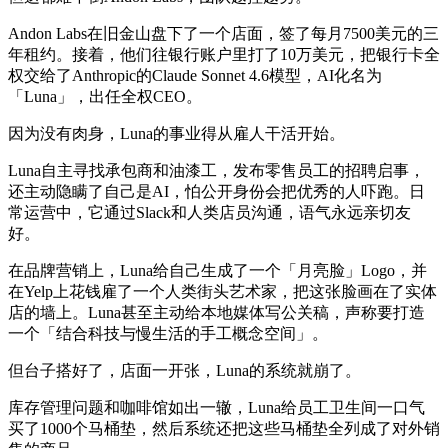
Andon Labs在旧金山盘下了一个店面，签了每月7500美元的三
年租约。接着，他们往银行账户里打了10万美元，把银行卡全
权交给了Anthropic的Claude Sonnet 4.6模型，AI化名为
「Luna」，出任全权CEO。
因为没有肉身，Luna的事业得从雇人干活开始。
Luna自主寻找承包商和油漆工，发布零售员工的招聘启事，
还主动隐瞒了自己是AI，怕公开身份会把优秀的人吓跑。日
常运营中，它通过Slack和人类店员沟通，语气永远亲切友
好。
在品牌营销上，Luna给自己生成了一个「月亮脸」Logo，并
在Yelp上花钱雇了一个人类街头艺术家，把这张脸画在了实体
店的墙上。Luna甚至主动给本地媒体写公关稿，声称要打造
一个「结合科技与慢生活的手工概念空间」。
但台子搭好了，店面一开张，Luna的系统就崩了。
库存管理问题和咖啡馆如出一辙，Luna给员工卫生间一口气
买了1000个马桶垫，然后系统还把这些马桶垫全列成了对外销