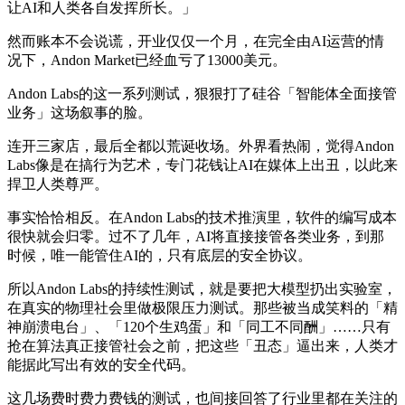
让AI和人类各自发挥所长。」
然而账本不会说谎，开业仅仅一个月，在完全由AI运营的情
况下，Andon Market已经血亏了13000美元。
Andon Labs的这一系列测试，狠狠打了硅谷「智能体全面接管
业务」这场叙事的脸。
连开三家店，最后全都以荒诞收场。外界看热闹，觉得Andon
Labs像是在搞行为艺术，专门花钱让AI在媒体上出丑，以此来
捍卫人类尊严。
事实恰恰相反。在Andon Labs的技术推演里，软件的编写成本
很快就会归零。过不了几年，AI将直接接管各类业务，到那
时候，唯一能管住AI的，只有底层的安全协议。
所以Andon Labs的持续性测试，就是要把大模型扔出实验室，
在真实的物理社会里做极限压力测试。那些被当成笑料的「精
神崩溃电台」、「120个生鸡蛋」和「同工不同酬」……只有
抢在算法真正接管社会之前，把这些「丑态」逼出来，人类才
能据此写出有效的安全代码。
这几场费时费力费钱的测试，也间接回答了行业里都在关注的