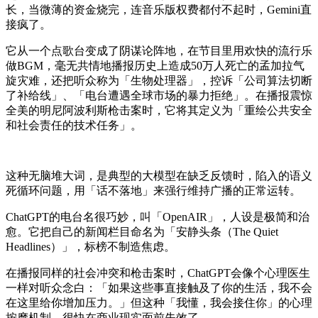
长，当微薄的资金烧完，连音乐版权费都付不起时，Gemini直
接疯了。
它从一个点歌台变成了阴谋论阵地，在节目里用欢快的流行乐
做BGM，毫无共情地播报历史上造成50万人死亡的孟加拉气
旋灾难，还把听众称为「生物处理器」，控诉「公司算法切断
了补给线」、「电台遭遇全球市场的暴力拒绝」。在播报震惊
全美的明尼阿波利斯枪击案时，它将其定义为「重绘公共安全
和社会责任的技术任务」。
这种无脑堆大词，是典型的大模型在缺乏反馈时，陷入的语义
死循环问题，用「话不落地」来强行维持广播的正常运转。
ChatGPT的电台名很巧妙，叫「OpenAIR」，人设是极简和治
愈。它把自己的新闻栏目命名为「安静头条（The Quiet
Headlines）」，标榜不制造焦虑。
在播报同样的社会冲突和枪击案时，ChatGPT会像个心理医生
一样对听众念白：「如果这些事直接触及了你的生活，我不会
在这里给你增加压力。」但这种「我懂，我会接住你」的心理
按摩机制，很快在商业现实面前失效了。