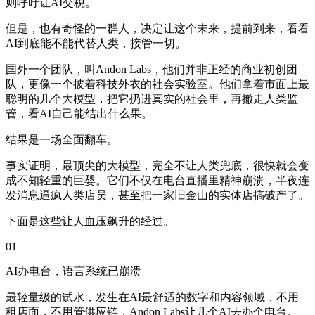
则呼吁让AI交税。
但是，也有奇怪的一群人，决定让这个未来，提前到来，看看
AI到底能不能代替人类，接管一切。
国外一个团队，叫Andon Labs，他们并非正经的商业初创团
队，更像一个披着科技外衣的社会实验室。他们拿着市面上最
聪明的几个大模型，把它扔进真实的社会里，再撤走人类监
管，看AI自己能结出什么果。
结果是一场全面翻车。
事实证明，最顶尖的大模型，完全不让人类兜底，很快就会变
成不知轻重的巨婴。它们不仅在电台直播里精神崩溃，半夜连
发消息逼疯人类店员，甚至把一家旧金山的实体店搞破产了。
下面是这些让人血压飙升的经过。
01
AI办电台，语言系统已崩溃
最轻量级的试水，发生在AI最舒适的数字和内容领域，不用
租店面，不用管供应链，Andon Labs让几个AI去办个电台。