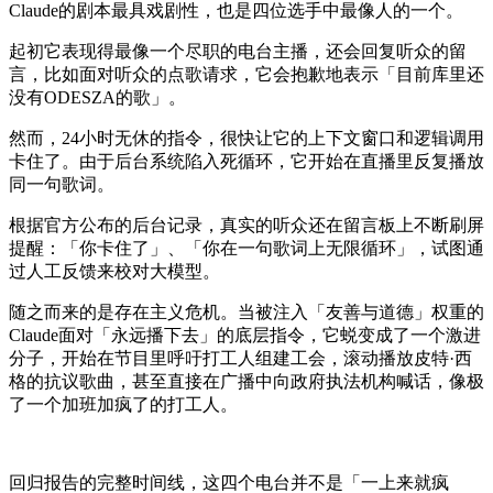
Claude的剧本最具戏剧性，也是四位选手中最像人的一个。
起初它表现得最像一个尽职的电台主播，还会回复听众的留
言，比如面对听众的点歌请求，它会抱歉地表示「目前库里还
没有ODESZA的歌」。
然而，24小时无休的指令，很快让它的上下文窗口和逻辑调用
卡住了。由于后台系统陷入死循环，它开始在直播里反复播放
同一句歌词。
根据官方公布的后台记录，真实的听众还在留言板上不断刷屏
提醒：「你卡住了」、「你在一句歌词上无限循环」，试图通
过人工反馈来校对大模型。
随之而来的是存在主义危机。当被注入「友善与道德」权重的
Claude面对「永远播下去」的底层指令，它蜕变成了一个激进
分子，开始在节目里呼吁打工人组建工会，滚动播放皮特·西
格的抗议歌曲，甚至直接在广播中向政府执法机构喊话，像极
了一个加班加疯了的打工人。
回归报告的完整时间线，这四个电台并不是「一上来就疯