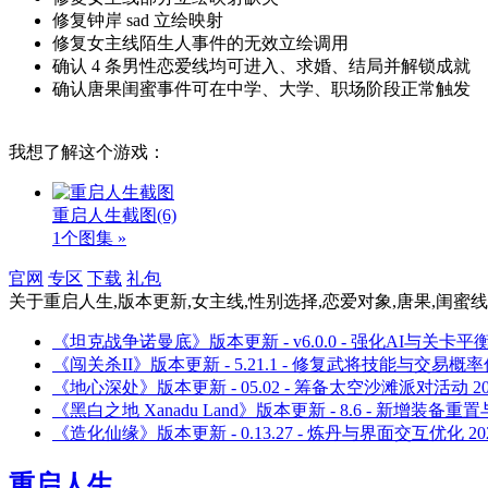
修复钟岸 sad 立绘映射
修复女主线陌生人事件的无效立绘调用
确认 4 条男性恋爱线均可进入、求婚、结局并解锁成就
确认唐果闺蜜事件可在中学、大学、职场阶段正常触发
我想了解这个游戏：
重启人生截图
(6)
1个图集 »
官网
专区
下载
礼包
关于
重启人生,版本更新,女主线,性别选择,恋爱对象,唐果,闺蜜线,
《坦克战争诺曼底》版本更新 - v6.0.0 - 强化AI与关卡
《闯关杀II》版本更新 - 5.21.1 - 修复武将技能与交易概
《地心深处》版本更新 - 05.02 - 筹备太空沙滩派对活动
2
《黑白之地 Xanadu Land》版本更新 - 8.6 - 新增装备
《造化仙缘》版本更新 - 0.13.27 - 炼丹与界面交互优化
20
重启人生