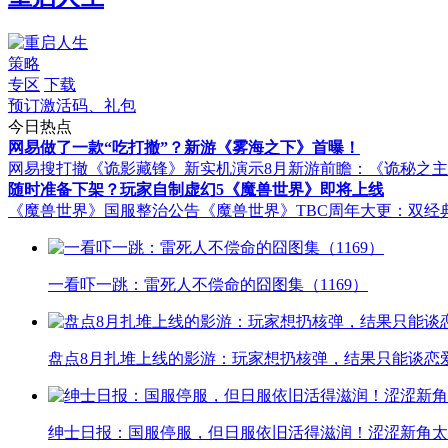
策略
专区
下载
预订激活码、礼包
今日热点
网易做了一款“吃打撤”？新游《雾海之下》首曝！
网易搜打撤《诡影藏锋》新实机演示
8月新游前瞻：《诡秘之
随时准备下架？玩家自制虚幻5《魔兽世界》即将上线
《魔兽世界》国服整治公告
《魔兽世界》TBC周年大更：双经
一看吓一跳：雷死人不偿命的囧图集（1169）
盘点8月扎堆上线的影游：玩家想扔核弹，结果只能谈恋
绅士日报：国服停服，但日服依旧活得滋润！涩涩新角太