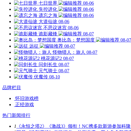
七日世界
08-06
失控进化
08-06
遗忘之海
08-06
大道仙途
08-06
不思议迷宫
08-06
诡影藏锋
08-07
奥比岛：梦想国度
08-0
远征
08-07
怪物猎人：旅人
08-07
桃花源记2
08-07
问剑长生
08-07
元气骑士
08-07
伏魔传
08-10
品牌栏目
怀旧游戏榜
正经游戏
热门新闻排行
1
《永恒之塔2》《激战3》领衔！NC携多款新游参加科隆