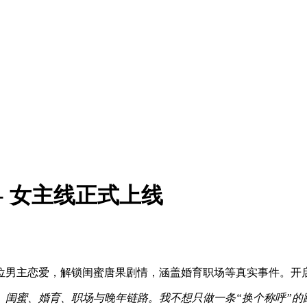
0 - 女主线正式上线
与4位男主恋爱，解锁闺蜜唐果剧情，涵盖婚育职场等真实事件。开
、闺蜜、婚育、职场与晚年链路。我不想只做一条“换个称呼”的