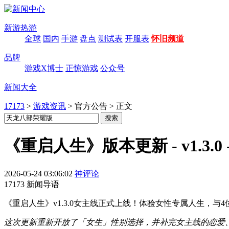
新游热游
全球
国内
手游
盘点
测试表
开服表
怀旧频道
品牌
游戏X博士
正惊游戏
公众号
新闻大全
17173
>
游戏资讯
>
官方公告
>
正文
《重启人生》版本更新 - v1.3.
2026-05-24 03:06:02
神评论
17173 新闻导语
《重启人生》v1.3.0女主线正式上线！体验女性专属人生，
这次更新重新开放了「女生」性别选择，并补完女主线的恋爱