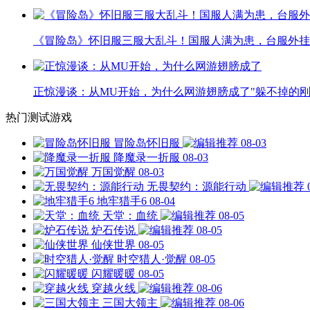
《冒险岛》怀旧服三服大乱斗！国服人满为患，台服外挂
正惊漫谈：从MU开始，为什么网游翅膀成了"躲不掉的刚
热门测试游戏
冒险岛怀旧服
08-03
降魔录一折服
08-03
万国觉醒
08-03
无畏契约：源能行动
地牢猎手6
08-04
天堂：血统
08-05
炉石传说
08-05
仙侠世界
08-05
时空猎人·觉醒
08-05
闪耀暖暖
08-05
穿越火线
08-06
三国大领主
08-06