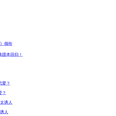
主》领衔
典团本回归！
爱？
诱人