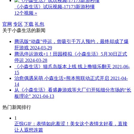
《小森生活》试玩视频-17173新游秒懂
12个视频 »
官网
专区
下载
礼包
关于
小森生活
的新闻
腾讯版“动森”停运，曾吸引千万人预约，最终却成了爆
肝游戏
2024-03-29
腾讯停运游戏+1！田园模拟《小森生活》5月30日正式
停运
2024-03-28
《小森生活》猫爪岛版本上线 线上撸猫乐翻天
2021-06-
15
治愈偶遇呆萌 小森生活×熊本熊联动正式开启
2021-04-
14
从《小森生活》看盛趣游戏等大厂们开拓细分市场的“长
板理论”
2021-04-13
热门新闻排行
1
正惊GIF：表情如此羞涩！美女这个表情太好看，直接
让人遐想连篇