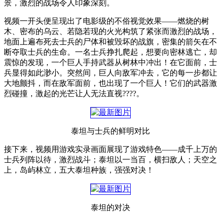
景，激烈的战场令人印象深刻。
视频一开头便呈现出了电影级的不俗视觉效果——燃烧的树
木、密布的乌云、若隐若现的火光构筑了紧张而激烈的战场，
地面上遍布死去士兵的尸体和被毁坏的战旗，密集的箭矢在不
断夺取士兵的生命。一名士兵挣扎爬起，想要向密林逃亡，却
震惊的发现，一个巨人手持武器从树林中冲出！在它面前，士
兵显得如此渺小。突然间，巨人向敌军冲去，它的每一步都让
大地颤抖，而在敌军面前，也出现了一个巨人！它们的武器激
烈碰撞，激起的光芒让人无法直视????。
泰坦与士兵的鲜明对比
接下来，视频用游戏实录画面展现了游戏特色——成千上万的
士兵列阵以待，激烈战斗；泰坦以一当百，横扫敌人；天空之
上，岛屿林立，五大泰坦种族，强强对决！
泰坦的对决