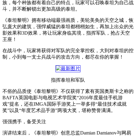
族，每个种族都有着自己的特点，玩家可以召唤泰坦为自己战
斗，并不断解锁出更加高级的泰坦。
《泰坦黎明》拥有移动端最强画质，美轮美奂的天空之城，恢
弘庞大的建筑，强悍威猛的泰坦都栩栩如生，再加上出众的光
影效果和3D效果，将让玩家身临其境，指挥军队，抢占天空
王座！
在战斗中，玩家将获得对军队的完全掌控权，大到对泰坦的控
制，小到每一支士兵战斗的攻击方向，都尽在你的掌握！
指挥泰坦和军队
不俗的品质使《泰坦黎明》不仅获得了素有英国奥斯卡之称的
BAFTA英国电影与电视艺术学院奖“2016年度最佳手机游
戏”提名，还在IMGA国际手游奖上一举多得“最佳技术成就
奖”以及“年度艺术品手游”两项大奖，堪称赞誉满满。
强强携手，备受关注
演讲结束后，《泰坦黎明》创意总监Damian Damianov与网易