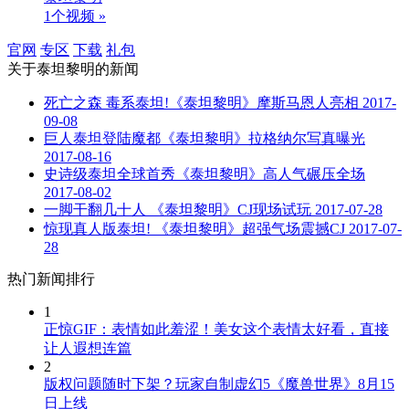
1个视频 »
官网
专区
下载
礼包
关于
泰坦黎明
的新闻
死亡之森 毒系泰坦!《泰坦黎明》摩斯马恩人亮相
2017-
09-08
巨人泰坦登陆魔都《泰坦黎明》拉格纳尔写真曝光
2017-08-16
史诗级泰坦全球首秀《泰坦黎明》高人气碾压全场
2017-08-02
一脚干翻几十人 《泰坦黎明》CJ现场试玩
2017-07-28
惊现真人版泰坦! 《泰坦黎明》超强气场震撼CJ
2017-07-
28
热门新闻排行
1
正惊GIF：表情如此羞涩！美女这个表情太好看，直接
让人遐想连篇
2
版权问题随时下架？玩家自制虚幻5《魔兽世界》8月15
日上线