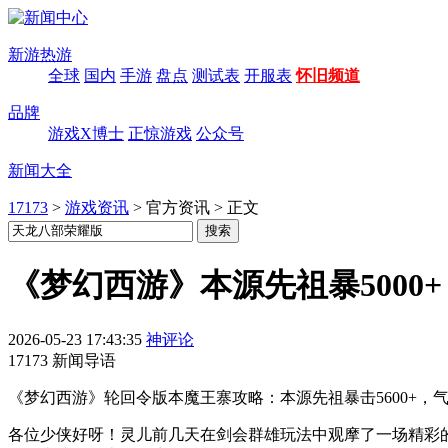
新游热游
全球
国内
手游
盘点
测试表
开服表
怀旧频道
品牌
游戏X博士
正惊游戏
公众号
新闻大全
17173
>
游戏资讯
>
官方资讯
>
正文
《梦幻西游》本源先祖暴500
2026-05-23 17:43:35
神评论
17173 新闻导语
《梦幻西游》轮回令版本魔王寨攻略：本源先祖暴击5600+
各位少侠好呀！灵儿前几天在剑会群雄玩法中观摩了一场精彩