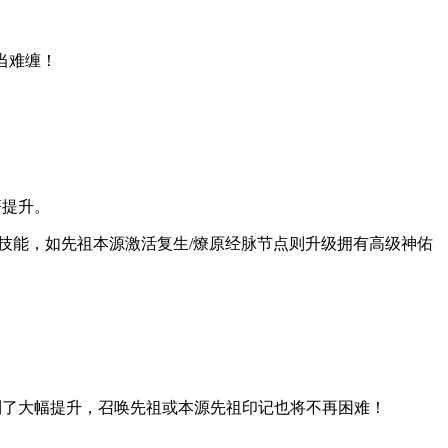
当难缠！
著提升。
技能，如先祖本源激活复生/燎原经脉节点则升级拥有高级神佑
得到了大幅提升，召唤先祖或本源先祖印记也将不再困难！