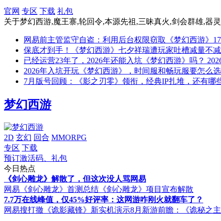
官网
专区
下载
礼包
关于
梦幻西游,魔王寨,轮回令,本源先祖,三昧真火,剑会群雄,器灵
网易前主管监守自盗：利用后台权限窃取《梦幻西游》171 
保底才到手！《梦幻西游》七夕祥瑞遭玩家吐槽减量不减
已经运营23年了，2026年还能入坑《梦幻西游》吗？
202
2026年入坑开玩《梦幻西游》，时间服和畅玩服要怎么
7月版号回顾：《影之刃零》领衔，经典IP扎堆，还有哪
梦幻西游
2D
玄幻
回合
MMORPG
专区
下载
预订激活码、礼包
今日热点
《剑心雕龙》解散了，但这次没人骂网易
网易《剑心雕龙》首测总结
《剑心雕龙》项目宣布解散
7.7万在线峰值，仅45%好评率：这网游咋刚火就翻车了？
网易搜打撤《诡影藏锋》新实机演示
8月新游前瞻：《诡秘之