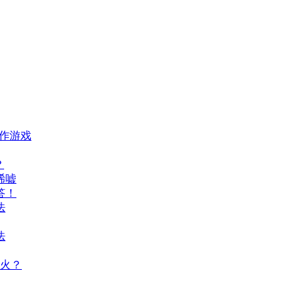
动作游戏
？
唏嘘
答！
法
法
火？