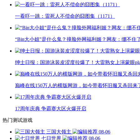
一看吓一跳：雷死人不偿命的囧图集（1171）
“Bin大小姐”是什么鬼？撞脸外网福利姬？网友：绷不住
绅士日报：国游泳装皮涩度拉爆了！大雷熟女上演蒙眼pla
巅峰在线150万人的横版网游，如今带着怀旧服又杀回来
17周年庆典 争霸赛大区火爆开启
热门测试游戏
三国大领主
08-06
七日世界
08-06