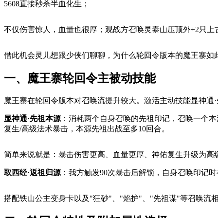
5608直接秒杀半血化生；
不仅伤害惊人，血量也很厚；观战方召唤灵泰山压顶外+2只上
借此机会灵儿想跟少侠们聊聊，为什么轮回令版本的魔王寨如
一、魔王寨轮回令主被动技能
魔王寨在轮回令版本对召唤流提升较大。激活主动技能显神通·
显神通·先祖本源
：消耗两个自身召唤的先祖印记，召唤一个本
复生/高级法术暴击，本源先祖出战至多10回合。
简单来说就是：暴击伤害更高、血量更厚、神佑复生升级为高
取西经·返祖归源
：我方触发90次暴击后解锁，自身召唤印记时
搭配铁山公主变身卡以及"狂砂"、"焰护"、"先祖谋"等召