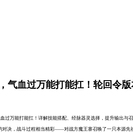
0+，气血过万能打能扛！轮回令
，气血过万能打能扛！详解技能搭配、经脉器灵选择，提升输出与
的对决，战斗过程相当精彩——对战方魔王寨召唤了一只本源先