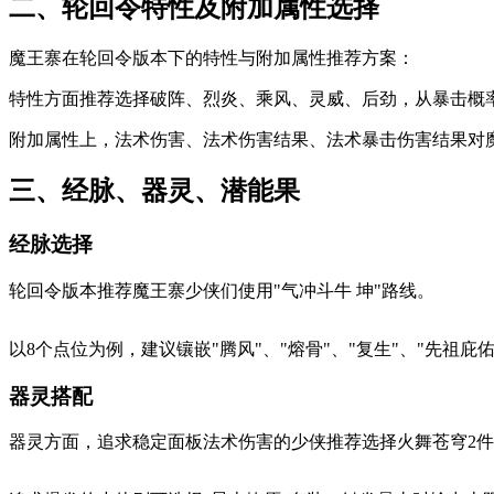
二、轮回令特性及附加属性选择
魔王寨在轮回令版本下的特性与附加属性推荐方案：
特性方面推荐选择破阵、烈炎、乘风、灵威、后劲，从暴击概
附加属性上，法术伤害、法术伤害结果、法术暴击伤害结果对
三、经脉、器灵、潜能果
经脉选择
轮回令版本推荐魔王寨少侠们使用"气冲斗牛 坤"路线。
以8个点位为例，建议镶嵌"腾风"、"熔骨"、"复生"、"先祖庇
器灵搭配
器灵方面，追求稳定面板法术伤害的少侠推荐选择火舞苍穹2件/