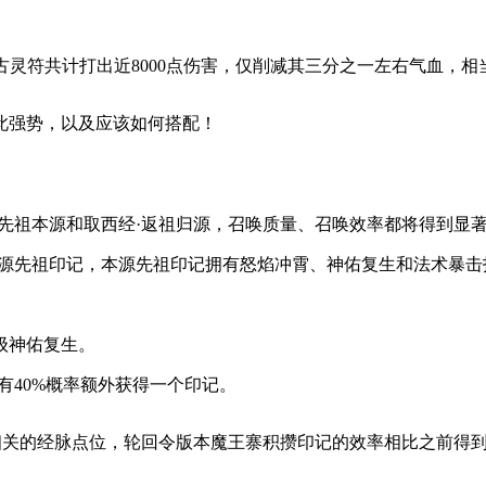
古灵符共计打出近8000点伤害，仅削减其三分之一左右气血，相
此强势，以及应该如何搭配！
先祖本源和取西经·返祖归源，召唤质量、召唤效率都将得到显
源先祖印记，本源先祖印记拥有怒焰冲霄、神佑复生和法术暴击
级神佑复生。
有40%概率额外获得一个印记。
唤流相关的经脉点位，轮回令版本魔王寨积攒印记的效率相比之前