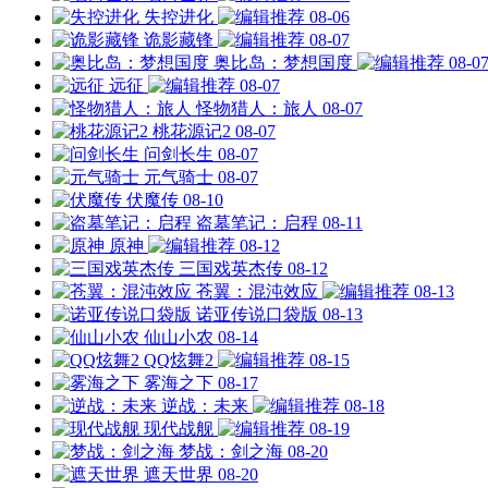
失控进化
08-06
诡影藏锋
08-07
奥比岛：梦想国度
08-0
远征
08-07
怪物猎人：旅人
08-07
桃花源记2
08-07
问剑长生
08-07
元气骑士
08-07
伏魔传
08-10
盗墓笔记：启程
08-11
原神
08-12
三国戏英杰传
08-12
苍翼：混沌效应
08-13
诺亚传说口袋版
08-13
仙山小农
08-14
QQ炫舞2
08-15
雾海之下
08-17
逆战：未来
08-18
现代战舰
08-19
梦战：剑之海
08-20
遮天世界
08-20