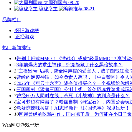
大周列国志
08-20
诡秘之主
08-21
品牌栏目
怀旧游戏榜
正经游戏
热门新闻排行
1
告别上班式MMO！《激战3》或成“轻量MMO”？爽过
2
8年前爆火的求生神作，究竟隐藏了什么黑暗故事？
3
“主播毁号”后续，曾全网声援的受害人，成了圈钱狂魔
4
曾经的逆袭神话，如今负责人离职，《尘白禁区》令人
5
2026年《燕云十六声》战令值得买么？一个视频给你解
6
三国题材《猛鬼三国》公测上线，首创摄魂吞噬养成玩
7
曾经60万人同时在线，杀死《斗战神》的到底是什么？
8
宝可梦也有网游了？粉丝自制《绿宝石》，内置公会玩
9
悬疑惊悚味拉满！AI志怪新作《民国诡事》深度试玩！
10
网易曾经的吃鸡神作，国内凉了后，为何能在小日子爆
Wan网页游戏**玩