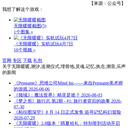
【来源：公众号】
我想了解这个游戏：
无限暖暖截图
(5)
1个图集 »
《无限暖暖》实机试玩4月7日
10个视频 »
官网
专区
下载
礼包
关于
无限暖暖,潮汐,送潮仪式,埋骨地,灵魂,记忆,执念,潮音,乐声
的新闻
《Pengame》思维公司Mind Inc——来自Pengame美术师
的游戏
2026-08-06
《领域3：魔法世界》精灵是谁？
2026-08-03
《梦之形》旅行志 第2期 - #1: 旅行者背后的故事
2026-
07-30
《柏拉图深空》8 月 14 日正式发售 追寻记忆科幻冒险
2026-07-29
《无限暖暖》2.8版本「晴夏拾礼」特别签到活动开启