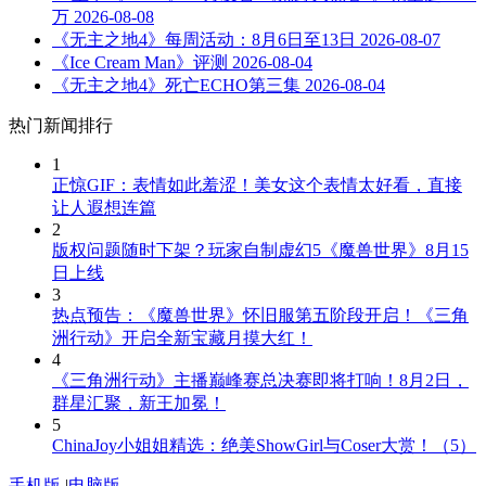
万
2026-08-08
《无主之地4》每周活动：8月6日至13日
2026-08-07
《Ice Cream Man》评测
2026-08-04
《无主之地4》死亡ECHO第三集
2026-08-04
热门新闻排行
1
正惊GIF：表情如此羞涩！美女这个表情太好看，直接
让人遐想连篇
2
版权问题随时下架？玩家自制虚幻5《魔兽世界》8月15
日上线
3
热点预告：《魔兽世界》怀旧服第五阶段开启！《三角
洲行动》开启全新宝藏月摸大红！
4
《三角洲行动》主播巅峰赛总决赛即将打响！8月2日，
群星汇聚，新王加冕！
5
ChinaJoy小姐姐精选：绝美ShowGirl与Coser大赏！（5）
手机版
|
电脑版