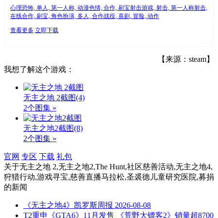
心理恐怖, 单人, 第一人称, 动漫色情, 合作, 刷宝射击游戏, 射击, 第一人称射击,
在线合作, 刷宝, 角色扮演, 多人, 合作战役, 喜剧, 冒险, 动作
查看更多
立即下载
【来源：steam】
我想了解这个游戏：
无主之地 2截图
(4)
2个图集 »
无主之地2截图
(8)
2个图集 »
官网
专区
下载
礼包
关于
无主之地 2,无主之地2,The Hunt,社区慈善活动,无主之地4,
狩猎行动,游戏寻宝,慈善直播马拉松,圣裘德儿童研究医院,募捐
的新闻
《无主之地4》凯罗斯周报
2026-08-08
T2重申《GTA6》11月发售 《荒野大镖客2》销量超8700