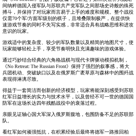
间纳粹德国入侵军队与苏联共产党军队之间那场史诗般的殊死
搏斗，并保持了对玩家而言易于上手的难度和规模。整个战役
仅需70个军/方面军级别的棋子，且堆叠限制极严，在提供快
速游戏节奏的同时不失写实感，非常适合具有战略思维和进攻
意识的玩家。
游戏适中的复杂度、较少的军队数量以及精简的地图尺寸，使
玩家能够轻松上手，享受节奏明快且充满趣味的游戏体验。
通过巧妙结合经典的六角格战棋与现代卡牌驱动模拟机制，
《No Retreat: The Russian Front》保持了强烈的叙事感，将大
兵团机动、突破缺口以及在俄罗斯广袤草原与森林中的围歼战
表现得淋漓尽致。
得益于一套简洁而创新的经济模型，玩家将能深刻感受到苏联
红军日益增长的实力与技术水平，以及曾经不可一世的德国国
防军在这场长达四年残酷战役中的衰落过程。
亲眼见证轴心国大军深入俄罗斯腹地，包围防备不足的苏联部
队。
看红军如何顽强抵抗，在积累经验后最终将德军一路推回柏