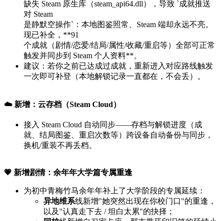
缺失 Steam 原生库（steam_api64.dll），导致 `成就推送
对 Steam
是静默空操作`：本地图鉴照常、Steam 端却永远不亮。
现已补全，**91
个成就（剧情/恋爱/结局/属性/收藏/重启等）全部可正常
触发并同步到 Steam 个人资料**。
建议：若你之前已达成过成就，重新进入对应路线触发
一次即可补登（本地解锁记录一直都在，不会丢）。
☁️ 新增：云存档（Steam Cloud）
接入 Steam Cloud 自动同步——存档与解锁进度（成
就、结局图鉴、重启次数等）跨设备自动备份与同步，
换机/重装不再丢档。
💗 新增剧情：余年年大学篇专属重逢
为初中青梅竹马余年年补上了大学阶段的专属延续：
异地维系
线新增"她突然出现在你校门口"的重逢，
以及"认真走下去 / 坦白太累"的抉择；