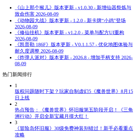
《山上那个猴儿》版本更新 - v1.0.30 - 新增仙器祭炼与
致命伤害
2026-08-09
《动物园大战》版本更新 - 1.2.0 - 新卡牌“小鸡”登场
2026-08-09
《修仙挂机》版本更新 - v1.2.0 - 菜单与配方UI重构
2026-08-09
《凯普勒 186F》版本更新 - V0.1.1.57 - 优化地图体验与
耐久度调整
2026-08-09
《炸弹人派对》版本更新 - 2026.8 - 增加手柄支持
2026-
08-09
热门新闻排行
1
版权问题随时下架？玩家自制虚幻5《魔兽世界》8月15
日上线
2
热点预告：《魔兽世界》怀旧服第五阶段开启！《三角
洲行动》开启全新宝藏月摸大红！
3
《冒险岛怀旧服》30级免费神装别错过！新手必看重点
攻略