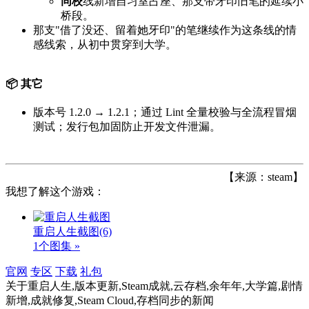
同校
线新增自习室占座、那支带牙印旧笔的延续小
桥段。
那支"借了没还、留着她牙印"的笔继续作为这条线的情
感线索，从初中贯穿到大学。
📦 其它
版本号 1.2.0 → 1.2.1；通过 Lint 全量校验与全流程冒烟
测试；发行包加固防止开发文件泄漏。
【来源：steam】
我想了解这个游戏：
重启人生截图
(6)
1个图集 »
官网
专区
下载
礼包
关于
重启人生,版本更新,Steam成就,云存档,余年年,大学篇,剧情
新增,成就修复,Steam Cloud,存档同步
的新闻