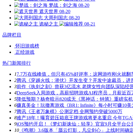
梦战：剑之海
08-20
遮天世界
08-20
大周列国志
08-20
诡秘之主
08-21
品牌栏目
怀旧游戏榜
正经游戏
热门新闻排行
1
7.7万在线峰值，但只有45%好评率：这网游咋刚火就翻
2
腾讯《穿越火线：潜伏》开发生变？开发中途裁员，进
3
前作《执剑之刻》曾获3亿流水 老牌女性向团队深陷经
4
DeepSeek入局游戏，高薪招聘游戏AI程序员，月薪近百
5
降低预期？杨奇暗示820或无《黑神话：钟馗》重磅实
6
赚真美金！玩撤离游戏《BR1: Infinite》每小时可赚10美
7
腾讯《王者万象棋》公测定档 全网预约突破5000万
8
难产18年！曝育碧压箱底王牌游戏将更名重启 今年TG
9
iOS预约开启！《梦幻新诛仙：轻享》官宣9月全平台公
10
《鸣潮》3.6版本「蜃云灯影，凡尘剑心」上线时间确