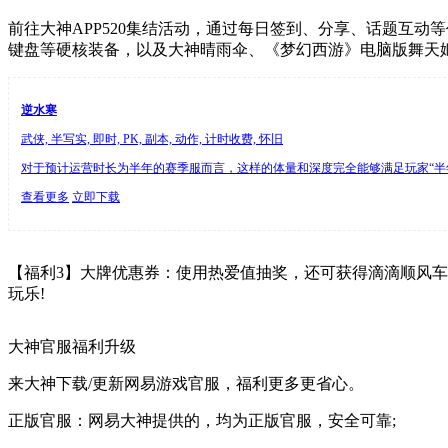
前往大神APP520集结活动，通过每日签到、分享、话题互动等任
键盘等硬核装备，以及大神晴雨伞、《梦幻西游》电脑版舞天
逆水寒
武侠, 半写实, 即时, PK, 副本, 动作, 计时收费, 怀旧
对于预计运营时长为半年的赛季服而言，这样的体量和深度完全能够满足玩家“半年只
查看更多
立即下载
【福利3】大牌优惠券：使用热爱值抽奖，还可获得滴滴顺风车20
玩乐!
大神官服福利升级
来大神下载/更新网易游戏官服，福利更多更省心。
正版官服：网易大神提供的，均为正版官服，安全可靠;