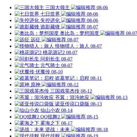
三国大领主
08-06
七日世界
08-06
失控进化
08-06
诡影藏锋
08-07
奥比岛：梦想国度
08-0
远征
08-07
怪物猎人：旅人
08-07
桃花源记2
08-07
问剑长生
08-07
元气骑士
08-07
伏魔传
08-10
盗墓笔记：启程
08-11
原神
08-12
三国戏英杰传
08-12
苍翼：混沌效应
08-13
诺亚传说口袋版
08-13
仙山小农
08-14
QQ炫舞2
08-15
雾海之下
08-17
逆战：未来
08-18
现代战舰
08-19