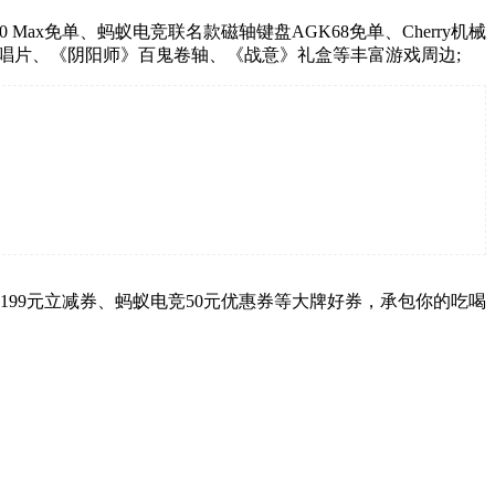
ax免单、蚂蚁电竞联名款磁轴键盘AGK68免单、Cherry机械
唱片、《阴阳师》百鬼卷轴、《战意》礼盒等丰富游戏周边;
2199元立减券、蚂蚁电竞50元优惠券等大牌好券，承包你的吃喝