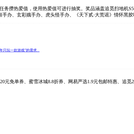
务攒热爱值，使用热爱值可进行抽奖。奖品涵盖追觅扫地机S50 M
姬手办、玄彩娥手办、虎头怪手办、《天下贰·大荒谣》情怀黑胶
玩一款游戏”的需求...
元免单券、蜜雪冰城8.8折券、网易严选1.9元包邮特惠、追觅