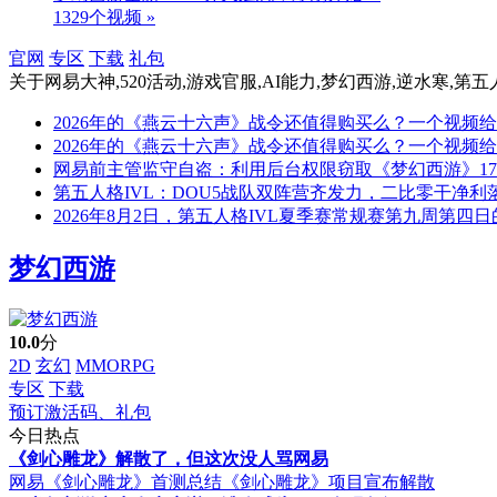
1329个视频 »
官网
专区
下载
礼包
关于
网易大神,520活动,游戏官服,AI能力,梦幻西游,逆水寒,第
2026年的《燕云十六声》战令还值得购买么？一个视频
2026年的《燕云十六声》战令还值得购买么？一个视频
网易前主管监守自盗：利用后台权限窃取《梦幻西游》171 
第五人格IVL：DOU5战队双阵营齐发力，二比零干净利
2026年8月2日，第五人格IVL夏季赛常规赛第九周第四
梦幻西游
10.0
分
2D
玄幻
MMORPG
专区
下载
预订激活码、礼包
今日热点
《剑心雕龙》解散了，但这次没人骂网易
网易《剑心雕龙》首测总结
《剑心雕龙》项目宣布解散