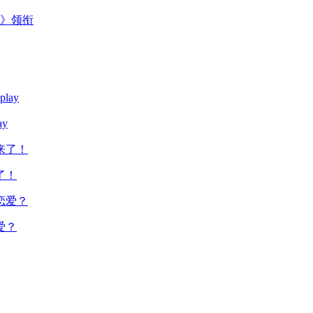
主》领衔
y
了！
爱？