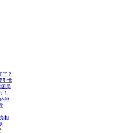
车了？
度引忧
营困局
万！
机内容
元
A亮相
测
定