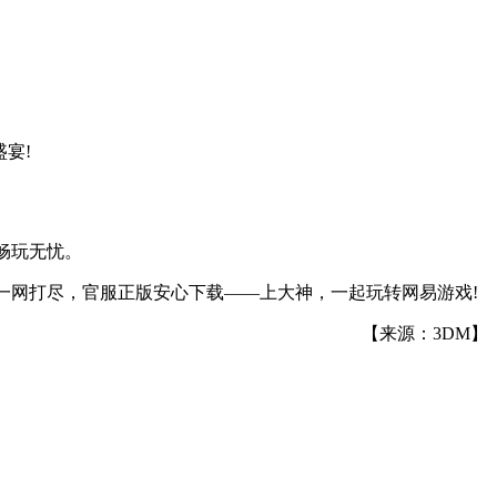
宴!
畅玩无忧。
一网打尽，官服正版安心下载——上大神，一起玩转网易游戏!
【来源：3DM】