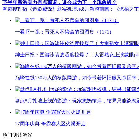
下半年新游实力有点离谱，谁会成为下一个现象级？
网易搜打撤《诡影藏锋》新实机演示
8月新游前瞻：《诡秘之
一看吓一跳：雷死人不偿命的囧图集（1171）
绅士日报：国游泳装皮涩度拉爆了！大雷熟女上演蒙眼pla
巅峰在线150万人的横版网游，如今带着怀旧服又杀回来
盘点8月扎堆上线的影游：玩家想扔核弹，结果只能谈恋
17周年庆典 争霸赛大区火爆开启
热门测试游戏