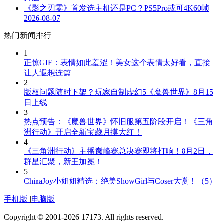
《影之刃零》首发选主机还是PC？PS5Pro或可4K60帧
2026-08-07
热门新闻排行
1
正惊GIF：表情如此羞涩！美女这个表情太好看，直接
让人遐想连篇
2
版权问题随时下架？玩家自制虚幻5《魔兽世界》8月15
日上线
3
热点预告：《魔兽世界》怀旧服第五阶段开启！《三角
洲行动》开启全新宝藏月摸大红！
4
《三角洲行动》主播巅峰赛总决赛即将打响！8月2日，
群星汇聚，新王加冕！
5
ChinaJoy小姐姐精选：绝美ShowGirl与Coser大赏！（5）
手机版
|
电脑版
Copyright © 2001-2026 17173. All rights reserved.