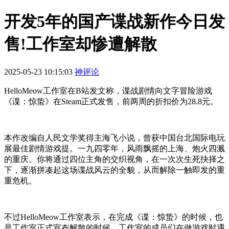
开发5年的国产谍战新作今日发
售!工作室却惨遭解散
2025-05-23 10:15:03
神评论
HelloMeow工作室在B站发文称，谍战剧情向文字冒险游戏
《谍：惊蛰》在Steam正式发售，前两周的折扣价为28.8元。
本作改编自人民文学奖得主海飞小说，曾获中国台北国际电玩
展最佳剧情游戏提。一九四零年，风雨飘摇的上海、炮火四溅
的重庆。你将通过四位主角的交织视角，在一次次生死抉择之
下，逐渐拼凑起这场谍战风云的全貌，从而解除一触即发的重
重危机。
不过HelloMeow工作室表示，在完成《谍：惊蛰》的时候，也
是工作室正式宣布解散的时候。工作室的成员们在做游戏时遇