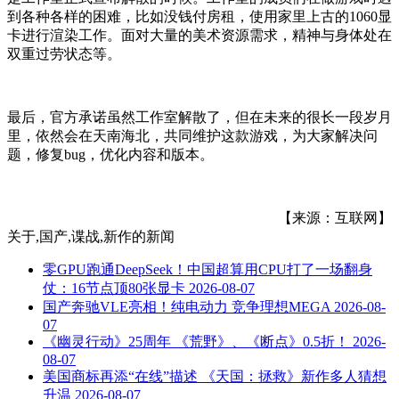
到各种各样的困难，比如没钱付房租，使用家里上古的1060显
卡进行渲染工作。面对大量的美术资源需求，精神与身体处在
双重过劳状态等。
最后，官方承诺虽然工作室解散了，但在未来的很长一段岁月
里，依然会在天南海北，共同维护这款游戏，为大家解决问
题，修复bug，优化内容和版本。
【来源：互联网】
关于
,国产,谍战,新作
的新闻
零GPU跑通DeepSeek！中国超算用CPU打了一场翻身
仗：16节点顶80张显卡
2026-08-07
国产奔驰VLE亮相！纯电动力 竞争理想MEGA
2026-08-
07
《幽灵行动》25周年 《荒野》、《断点》0.5折！
2026-
08-07
美国商标再添“在线”描述 《天国：拯救》新作多人猜想
升温
2026-08-07