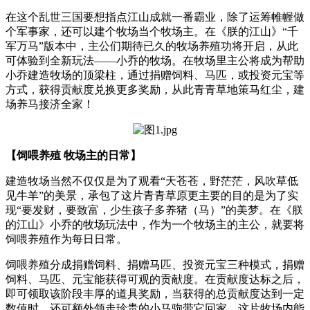
在这个乱世三国要想指点江山成就一番霸业，除了运筹帷幄做
个军事家，还可以建个牧场当个牧场主。在《朕的江山》“千
军万马”版本中，主公们期待已久的牧场养殖功将开启，从此
可体验到全新玩法——小乔的牧场。在牧场里主公将成为帮助
小乔建造牧场的顶梁柱，通过捐赠饲料、马匹，或投资元宝等
方式，获得贡献度兑换更多奖励，从此青青草地策马红尘，建
场养马接济全家！
【饲喂养殖 牧场主的日常】
建造牧场当然不仅仅是为了观看“天苍苍，野茫茫，风吹草低
见牛羊”的美景，承包了这片青青草原更主要的目的是为了实
现“要发财，要致富，少生孩子多养猪（马）”的美梦。在《朕
的江山》小乔的牧场玩法中，作为一个牧场主的主公，就要将
饲喂养殖作为每日日常。
饲喂养殖分成捐赠饲料、捐赠马匹、投资元宝三种模式，捐赠
饲料、马匹、元宝能获得可观的贡献度。在贡献度达标之后，
即可领取该阶段丰厚的道具奖励，当获得的总贡献度达到一定
数值时，还可额外领走珍贵的小马驹带它回家。这片牧场内能