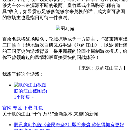
够为主公带来源源不断的银两、皇竹草或小马驹等“稀有道
具”收入，如果贡献足够多能够拿来兑换的话，成为富可敌国
的牧场主也是指日可待一件事哟。
百余名武将战场厮杀，攻城掠地成为一方霸主，打破束缚重燃
三国热血！绝地游戏自研SLG手游《朕的江山》，以波澜壮阔
的三国历史为游戏背景，采用新颖的轮回小局制游戏模式，给
你不曾领略过的风情和最直接爽快的国战体验！
【来源：朕的江山官方】
我想了解这个游戏：
朕的江山截图
(5)
1个图集 »
官网
专区
下载
礼包
关于
朕的江山,“千军万马”全新版本,来袭!
的新闻
腾讯魔幻旗舰《全民奇迹2》即将来袭 你值得拥有更好