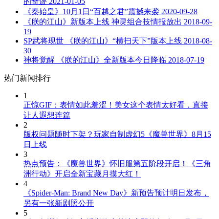
的奇迹
2021-01-05
《秦始皇》10月1日“百越之君”震撼来袭
2020-09-28
《朕的江山》新版本上线 神灵组合技情报放出
2018-09-
19
SP武将现世 《朕的江山》“横扫天下”版本上线
2018-08-
30
神将觉醒 《朕的江山》全新版本今日降临
2018-07-19
热门新闻排行
1
正惊GIF：表情如此羞涩！美女这个表情太好看，直接
让人遐想连篇
2
版权问题随时下架？玩家自制虚幻5《魔兽世界》8月15
日上线
3
热点预告：《魔兽世界》怀旧服第五阶段开启！《三角
洲行动》开启全新宝藏月摸大红！
4
《Spider-Man: Brand New Day》新预告预计明日发布，
另有一张新剧照公开
5