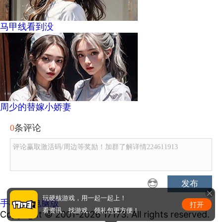
马甲线看到没
周少的替嫁小娇妻
0
条评论
评论赢取激活码/周边等奖励！加群了解详情224611913
发布
玩硬核游戏，用一起一起上！
手机版
|
电脑版
打开
看资讯、找游戏、领礼包更方便！
Copyright © 2001-2026 17173. All rights reserved.