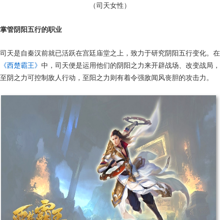
（司天女性）
掌管阴阳五行的职业
司天是自秦汉前就已活跃在宫廷庙堂之上，致力于研究阴阳五行变化。在
《西楚霸王》
中，司天便是运用他们的阴阳之力来开辟战场、改变战局，
至阴之力可控制敌人行动，至阳之力则有着令强敌闻风丧胆的攻击力。