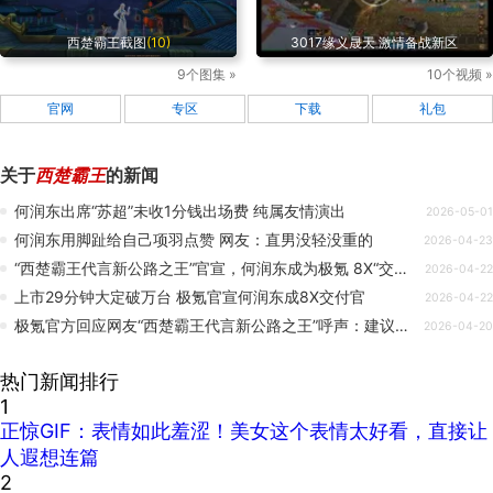
西楚霸王截图
(10)
3017缘义晟天 激情备战新区
9个图集 »
10个视频 »
官网
专区
下载
礼包
关于
西楚霸王
的新闻
何润东出席“苏超”未收1分钱出场费 纯属友情演出
2026-05-01
何润东用脚趾给自己项羽点赞 网友：直男没轻没重的
2026-04-23
“西楚霸王代言新公路之王”官宣，何润东成为极氪 8X“交付官”
2026-04-22
上市29分钟大定破万台 极氪官宣何润东成8X交付官
2026-04-22
极氪官方回应网友“西楚霸王代言新公路之王”呼声：建议很好，期待接下来跟何润东有更多互动
2026-04-20
热门新闻排行
1
正惊GIF：表情如此羞涩！美女这个表情太好看，直接让
人遐想连篇
2