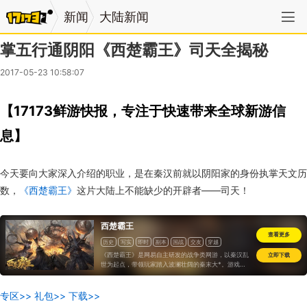
新闻
大陆新闻
掌五行通阴阳《西楚霸王》司天全揭秘
2017-05-23 10:58:07
【17173鲜游快报，专注于快速带来全球新游信
息】
今天要向大家深入介绍的职业，是在秦汉前就以阴阳家的身份执掌天文历
数，
《西楚霸王》
这片大陆上不能缺少的开辟者——司天！
西楚霸王
查看更多
历史
写实
即时
副本
国战
交友
穿越
《西楚霸王》是网易自主研发的战争类网游，以秦汉乱
立即下载
世为起点，带领玩家踏入波澜壮阔的秦末大*。游戏以
战争为主要玩法，从单人PK，到家族帮派厮杀，再到
邦国*玩家提供形态迥异、乐趣十足的全新战争体验。
专区>>
礼包>>
下载>>