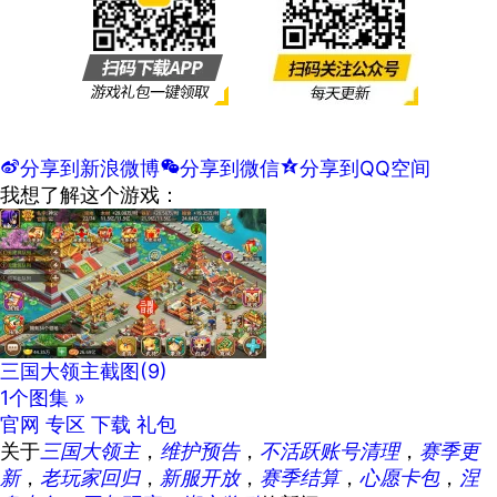
t
分享到新浪微博
w
分享到微信
z
分享到QQ空间
我想了解这个游戏：
三国大领主截图
(9)
1个图集 »
官网
专区
下载
礼包
关于
三国大领主
，
维护预告
，
不活跃账号清理
，
赛季更
新
，
老玩家回归
，
新服开放
，
赛季结算
，
心愿卡包
，
涅