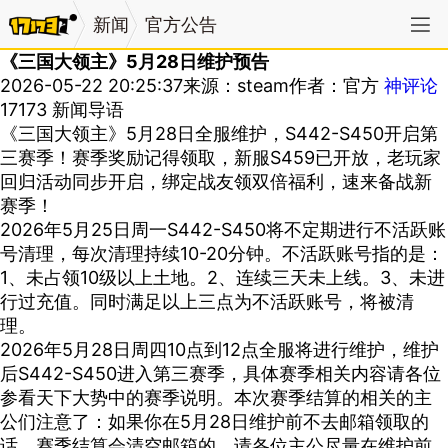
新闻
官方公告
《三国大领主》5月28日维护预告
2026-05-22 20:25:37
来源：steam
作者：官方
神评论
17173 新闻导语
《三国大领主》5月28日全服维护，S442-S450开启第
三赛季！赛季奖励记得领取，新服S459已开放，老玩家
回归活动同步开启，绑定战友领双倍福利，速来备战新
赛季！
2026年5月25日周一S442-S450将不定期进行不活跃账
号清理，每次清理持续10-20分钟。不活跃账号指的是：
1、未占领10级以上土地。2、连续三天未上线。3、未进
行过充值。同时满足以上三点为不活跃账号，将被清
理。
2026年5月28日周四10点到12点全服将进行维护，维护
后S442-S450进入第三赛季，具体赛季相关内容请各位
参看天下大势中的赛季说明。本次赛季结算的相关的主
公们注意了：如果你在5月28日维护前不去邮箱领取的
话，赛季结算会清空邮箱的。请各位主公尽量在维护前