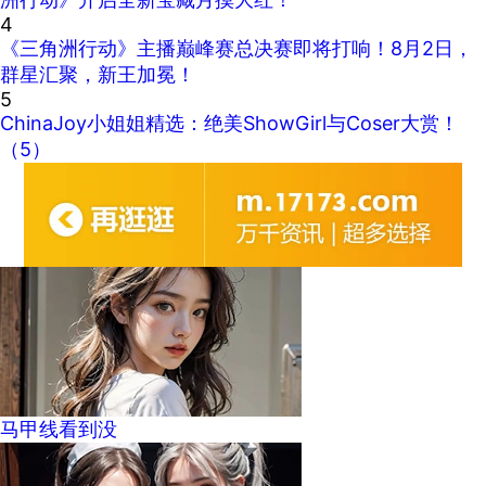
4
《三角洲行动》主播巅峰赛总决赛即将打响！8月2日，
群星汇聚，新王加冕！
5
ChinaJoy小姐姐精选：绝美ShowGirl与Coser大赏！
（5）
马甲线看到没