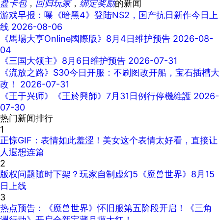
盘卡包
，
回归玩家
，
绑定奖励
的新闻
游戏早报：曝《暗黑4》登陆NS2，国产抗日新作今日上
线
2026-08-06
《馬場大亨Online國際版》8月4日维护预告
2026-08-
04
《三国大领主》8月6日维护预告
2026-07-31
《流放之路》S30今日开服：不刷图改开船，宝石插槽大
改！
2026-07-31
《王于兴师》《王於興師》7月31日例行停機維護
2026-
07-30
热门新闻排行
1
正惊GIF：表情如此羞涩！美女这个表情太好看，直接让
人遐想连篇
2
版权问题随时下架？玩家自制虚幻5《魔兽世界》8月15
日上线
3
热点预告：《魔兽世界》怀旧服第五阶段开启！《三角
洲行动》开启全新宝藏月摸大红！