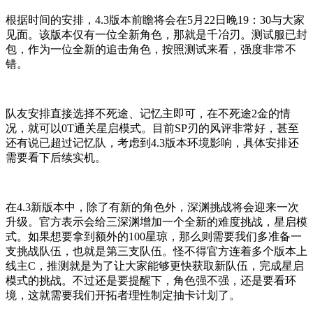
根据时间的安排，4.3版本前瞻将会在5月22日晚19：30与大家
见面。该版本仅有一位全新角色，那就是千冶刃。测试服已封
包，作为一位全新的追击角色，按照测试来看，强度非常不
错。
队友安排直接选择不死途、记忆主即可，在不死途2金的情
况，就可以0T通关星启模式。目前SP刃的风评非常好，甚至
还有说已超过记忆队，考虑到4.3版本环境影响，具体安排还
需要看下后续实机。
在4.3新版本中，除了有新的角色外，深渊挑战将会迎来一次
升级。官方表示会给三深渊增加一个全新的难度挑战，星启模
式。如果想要拿到额外的100星琼，那么则需要我们多准备一
支挑战队伍，也就是第三支队伍。怪不得官方连着多个版本上
线主C，推测就是为了让大家能够更快获取新队伍，完成星启
模式的挑战。不过还是要提醒下，角色强不强，还是要看环
境，这就需要我们开拓者理性制定抽卡计划了。