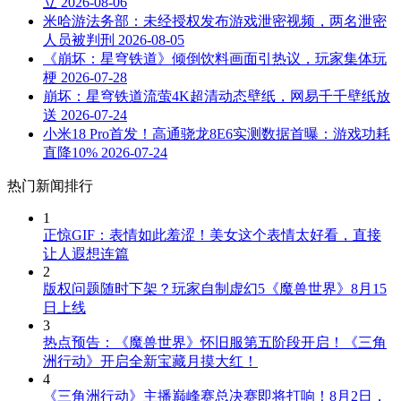
立
2026-08-06
米哈游法务部：未经授权发布游戏泄密视频，两名泄密
人员被判刑
2026-08-05
《崩坏：星穹铁道》倾倒饮料画面引热议，玩家集体玩
梗
2026-07-28
崩坏：星穹铁道流萤4K超清动态壁纸，网易千千壁纸放
送
2026-07-24
小米18 Pro首发！高通骁龙8E6实测数据首曝：游戏功耗
直降10%
2026-07-24
热门新闻排行
1
正惊GIF：表情如此羞涩！美女这个表情太好看，直接
让人遐想连篇
2
版权问题随时下架？玩家自制虚幻5《魔兽世界》8月15
日上线
3
热点预告：《魔兽世界》怀旧服第五阶段开启！《三角
洲行动》开启全新宝藏月摸大红！
4
《三角洲行动》主播巅峰赛总决赛即将打响！8月2日，